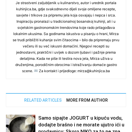
Je strastveni zaljubljenik u kulinarstvo, autor i urednik portala
kuhinjica.ba, gdje svakodnevno dijeli svoje omiljene recepte,
savjete i trikove za pripremu jela koja osvajaju i nepca i srca.
Inspiraciju pronalazi u tradicionalnoj bosanskoj kuhinji, ali i u
svjetskim gastronomskim trendovima koje rado prilagođava
lokalnim ukusima. Sa godinama iskustva u pisanju o hrani, Mirza
se trudi približiti kuhanje svim čitaocima – bilo da pripremaju prvu
večeru ili su već iskusni domaćini. Njegovi recepti su
jednostavni, praktični i uvijek s dozom ljubavi i pažnje prema
detaljima. Kada ne piše ili testira nova jela, Mirza uživa u
druženjima, porodičnim obrocima i istraživanju domaće gastro
scene.
Za kontakt i prijedloge: mirza@kuhinjica.ba
RELATED ARTICLES
MORE FROM AUTHOR
Samo sipajte JOGURT u kipuću vodu,
dodajte brašno i ne morate ujutro ići u
prodavnicu: Skoro NIKO za to ne zna