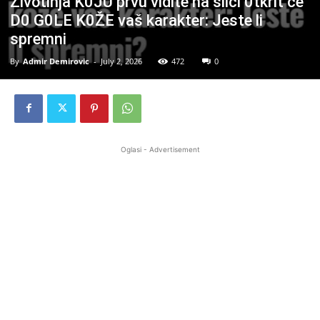
Životinja K0JU prvu vidite na slici 0tkrit će
D0 G0LE K0ŽE vaš karakter: Jeste li
spremni
By
Admir Demirovic
-
July 2, 2026
472
0
Oglasi - Advertisement