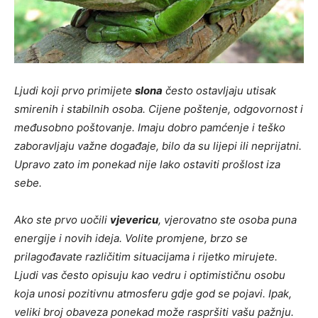
Ljudi koji prvo primijete
slona
često ostavljaju utisak
smirenih i stabilnih osoba. Cijene poštenje, odgovornost i
međusobno poštovanje. Imaju dobro pamćenje i teško
zaboravljaju važne događaje, bilo da su lijepi ili neprijatni.
Upravo zato im ponekad nije lako ostaviti prošlost iza
sebe.
Ako ste prvo uočili
vjevericu
, vjerovatno ste osoba puna
energije i novih ideja. Volite promjene, brzo se
prilagođavate različitim situacijama i rijetko mirujete.
Ljudi vas često opisuju kao vedru i optimističnu osobu
koja unosi pozitivnu atmosferu gdje god se pojavi. Ipak,
veliki broj obaveza ponekad može raspršiti vašu pažnju.