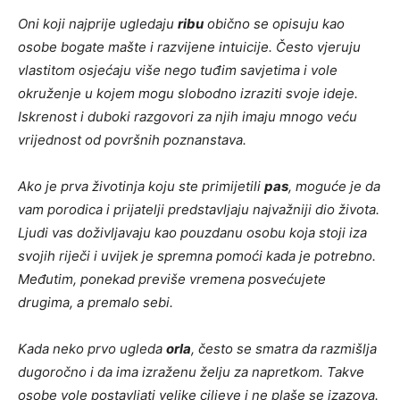
Oni koji najprije ugledaju
ribu
obično se opisuju kao
osobe bogate mašte i razvijene intuicije. Često vjeruju
vlastitom osjećaju više nego tuđim savjetima i vole
okruženje u kojem mogu slobodno izraziti svoje ideje.
Iskrenost i duboki razgovori za njih imaju mnogo veću
vrijednost od površnih poznanstava.
Ako je prva životinja koju ste primijetili
pas
, moguće je da
vam porodica i prijatelji predstavljaju najvažniji dio života.
Ljudi vas doživljavaju kao pouzdanu osobu koja stoji iza
svojih riječi i uvijek je spremna pomoći kada je potrebno.
Međutim, ponekad previše vremena posvećujete
drugima, a premalo sebi.
Kada neko prvo ugleda
orla
, često se smatra da razmišlja
dugoročno i da ima izraženu želju za napretkom. Takve
osobe vole postavljati velike ciljeve i ne plaše se izazova.