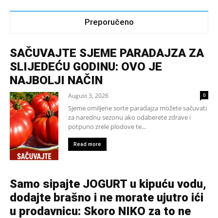
Preporučeno
SAČUVAJTE SJEME PARADAJZA ZA
SLIJEDEĆU GODINU: OVO JE
NAJBOLJI NAČIN
August 3, 2026
0
Sjeme omiljene sorte paradajza možete sačuvati
za narednu sezonu ako odaberete zdrave i
potpuno zrele plodove te...
Read more
Samo sipajte JOGURT u kipuću vodu,
dodajte brašno i ne morate ujutro ići
u prodavnicu: Skoro NIKO za to ne