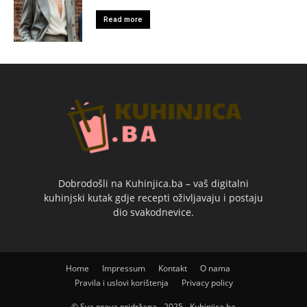
Read more
Dobrodošli na Kuhinjica.ba – vaš digitalni
kuhinjski kutak gdje recepti oživljavaju i postaju
dio svakodnevice.
Home
Impressum
Kontakt
O nama
Pravila i uslovi korištenja
Privacy policy
© Sva prava pridržana - 2025 - Kuhinjica.ba