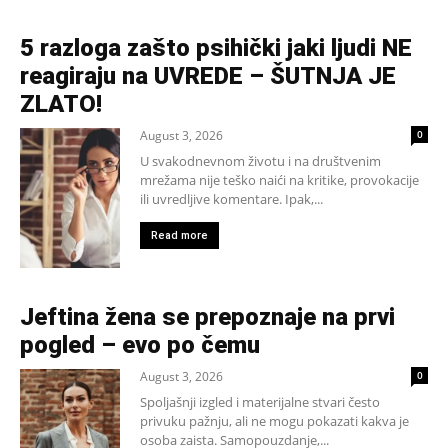
5 razloga zašto psihički jaki ljudi NE
reagiraju na UVREDE – ŠUTNJA JE
ZLATO!
August 3, 2026
0
U svakodnevnom životu i na društvenim
mrežama nije teško naići na kritike, provokacije
ili uvredljive komentare. Ipak,...
Read more
Jeftina žena se prepoznaje na prvi
pogled – evo po čemu
August 3, 2026
0
Spoljašnji izgled i materijalne stvari često
privuku pažnju, ali ne mogu pokazati kakva je
osoba zaista. Samopouzdanje,...