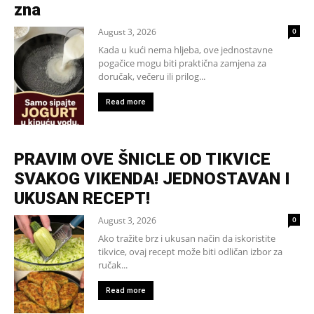
zna
August 3, 2026
0
Kada u kući nema hljeba, ove jednostavne
pogačice mogu biti praktična zamjena za
doručak, večeru ili prilog...
Read more
PRAVIM OVE ŠNICLE OD TIKVICE
SVAKOG VIKENDA! JEDNOSTAVAN I
UKUSAN RECEPT!
August 3, 2026
0
Ako tražite brz i ukusan način da iskoristite
tikvice, ovaj recept može biti odličan izbor za
ručak...
Read more