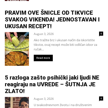
PRAVIM OVE ŠNICLE OD TIKVICE
SVAKOG VIKENDA! JEDNOSTAVAN I
UKUSAN RECEPT!
August 3, 2026
0
Ako tražite brz i ukusan način da iskoristite
tikvice, ovaj recept može biti odličan izbor za
ručak...
Read more
5 razloga zašto psihički jaki ljudi NE
reagiraju na UVREDE – ŠUTNJA JE
ZLATO!
August 3, 2026
0
U svakodnevnom životu i na društvenim