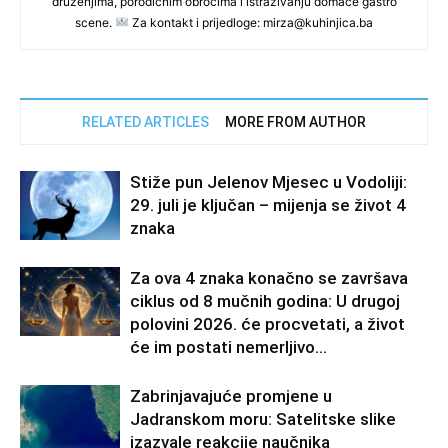
druženjima, porodičnim obrocima i istraživanju domaće gastro
scene.
Za kontakt i prijedloge: mirza@kuhinjica.ba
RELATED ARTICLES
MORE FROM AUTHOR
Stiže pun Jelenov Mjesec u Vodoliji:
29. juli je ključan – mijenja se život 4
znaka
Za ova 4 znaka konačno se završava
ciklus od 8 mučnih godina: U drugoj
polovini 2026. će procvetati, a život
će im postati nemerljivo...
Zabrinjavajuće promjene u
Jadranskom moru: Satelitske slike
izazvale reakcije naučnika