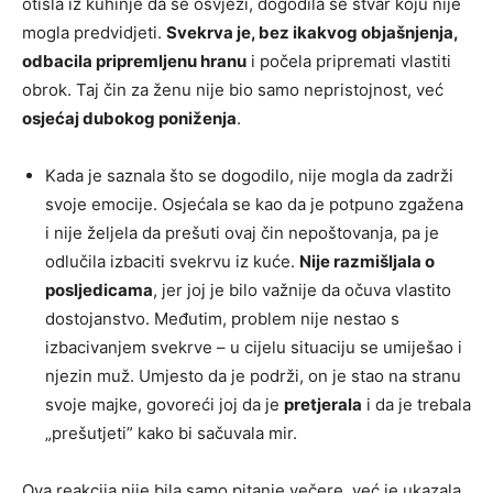
otišla iz kuhinje da se osvježi, dogodila se stvar koju nije
mogla predvidjeti.
Svekrva je, bez ikakvog objašnjenja,
odbacila pripremljenu hranu
i počela pripremati vlastiti
obrok. Taj čin za ženu nije bio samo nepristojnost, već
osjećaj dubokog poniženja
.
Kada je saznala što se dogodilo, nije mogla da zadrži
svoje emocije. Osjećala se kao da je potpuno zgažena
i nije željela da prešuti ovaj čin nepoštovanja, pa je
odlučila izbaciti svekrvu iz kuće.
Nije razmišljala o
posljedicama
, jer joj je bilo važnije da očuva vlastito
dostojanstvo. Međutim, problem nije nestao s
izbacivanjem svekrve – u cijelu situaciju se umiješao i
njezin muž. Umjesto da je podrži, on je stao na stranu
svoje majke, govoreći joj da je
pretjerala
i da je trebala
„prešutjeti” kako bi sačuvala mir.
Ova reakcija nije bila samo pitanje večere, već je ukazala