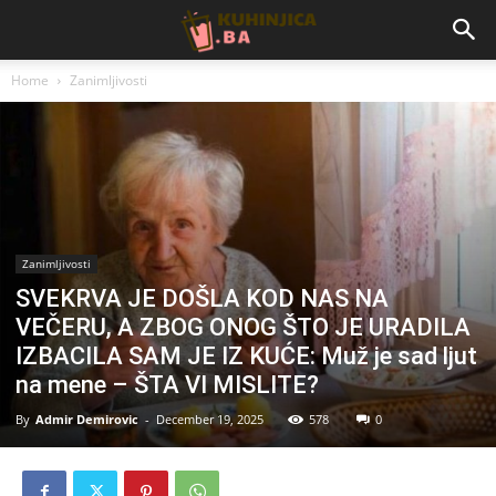
Home
Zanimljivosti
Zanimljivosti
SVEKRVA JE DOŠLA KOD NAS NA
VEČERU, A ZBOG ONOG ŠTO JE URADILA
IZBACILA SAM JE IZ KUĆE: Muž je sad ljut
na mene – ŠTA VI MISLITE?
By
Admir Demirovic
-
December 19, 2025
578
0