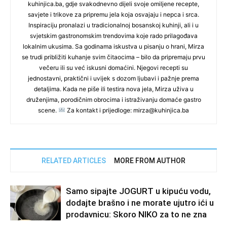
kuhinjica.ba, gdje svakodnevno dijeli svoje omiljene recepte,
savjete i trikove za pripremu jela koja osvajaju i nepca i srca.
Inspiraciju pronalazi u tradicionalnoj bosanskoj kuhinji, ali i u
svjetskim gastronomskim trendovima koje rado prilagođava
lokalnim ukusima. Sa godinama iskustva u pisanju o hrani, Mirza
se trudi približiti kuhanje svim čitaocima – bilo da pripremaju prvu
večeru ili su već iskusni domaćini. Njegovi recepti su
jednostavni, praktični i uvijek s dozom ljubavi i pažnje prema
detaljima. Kada ne piše ili testira nova jela, Mirza uživa u
druženjima, porodičnim obrocima i istraživanju domaće gastro
scene.
Za kontakt i prijedloge: mirza@kuhinjica.ba
RELATED ARTICLES
MORE FROM AUTHOR
Samo sipajte JOGURT u kipuću vodu,
dodajte brašno i ne morate ujutro ići u
prodavnicu: Skoro NIKO za to ne zna