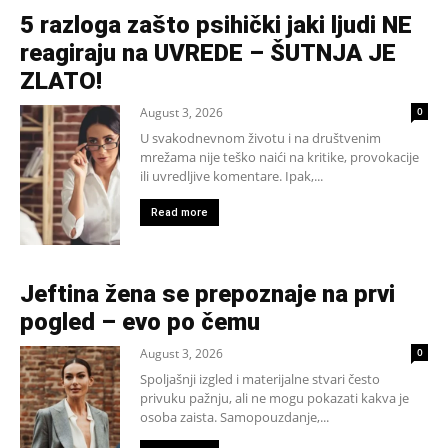
5 razloga zašto psihički jaki ljudi NE
reagiraju na UVREDE – ŠUTNJA JE
ZLATO!
August 3, 2026
0
U svakodnevnom životu i na društvenim
mrežama nije teško naići na kritike, provokacije
ili uvredljive komentare. Ipak,...
Read more
Jeftina žena se prepoznaje na prvi
pogled – evo po čemu
August 3, 2026
0
Spoljašnji izgled i materijalne stvari često
privuku pažnju, ali ne mogu pokazati kakva je
osoba zaista. Samopouzdanje,...