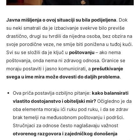
Javna mišljenja o ovoj situaciji su bila podijeljena
. Dok
su neki smatrali da je izbacivanje svekrve bilo previše
drastično, drugi su tvrdili da nijedna osoba, bez obzira na
svoje porodične veze, ne smije biti ponižena u tuđoj kući.
Svi su se složili da je ključ u
poštovanju
– ako nema
poštovanja, onda nema ni zdravog odnosa. Granice se
moraju postaviti i jasno komunicirati, a
prešutkivanje
svega u ime mira može dovesti do daljih problema
.
Ova priča postavlja ozbiljno pitanje:
kako balansirati
vlastito dostojanstvo i obiteljski mir?
Očigledno je da
oba elementa moraju ići ruku pod ruku, i da se zdrav
brak temelji na međusobnom poštovanju i podršci.
Stručnjaci za odnose često naglašavaju važnost
otvorenog razgovora i zajedničkog donošenja