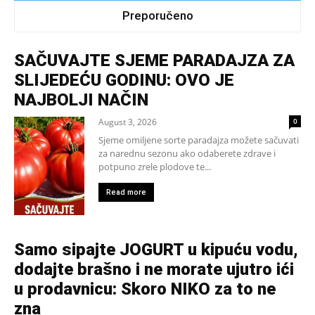
Preporučeno
SAČUVAJTE SJEME PARADAJZA ZA
SLIJEDEĆU GODINU: OVO JE
NAJBOLJI NAČIN
August 3, 2026
0
Sjeme omiljene sorte paradajza možete sačuvati
za narednu sezonu ako odaberete zdrave i
potpuno zrele plodove te...
Read more
Samo sipajte JOGURT u kipuću vodu,
dodajte brašno i ne morate ujutro ići
u prodavnicu: Skoro NIKO za to ne
zna