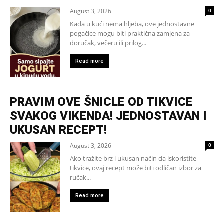
August 3, 2026
0
Kada u kući nema hljeba, ove jednostavne
pogačice mogu biti praktična zamjena za
doručak, večeru ili prilog...
Read more
PRAVIM OVE ŠNICLE OD TIKVICE
SVAKOG VIKENDA! JEDNOSTAVAN I
UKUSAN RECEPT!
August 3, 2026
0
Ako tražite brz i ukusan način da iskoristite
tikvice, ovaj recept može biti odličan izbor za
ručak...
Read more