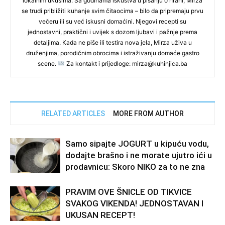
lokalnim ukusima. Sa godinama iskustva u pisanju o hrani, Mirza
se trudi približiti kuhanje svim čitaocima – bilo da pripremaju prvu
večeru ili su već iskusni domaćini. Njegovi recepti su
jednostavni, praktični i uvijek s dozom ljubavi i pažnje prema
detaljima. Kada ne piše ili testira nova jela, Mirza uživa u
druženjima, porodičnim obrocima i istraživanju domaće gastro
scene.
Za kontakt i prijedloge: mirza@kuhinjica.ba
RELATED ARTICLES
MORE FROM AUTHOR
Samo sipajte JOGURT u kipuću vodu,
dodajte brašno i ne morate ujutro ići u
prodavnicu: Skoro NIKO za to ne zna
PRAVIM OVE ŠNICLE OD TIKVICE
SVAKOG VIKENDA! JEDNOSTAVAN I
UKUSAN RECEPT!