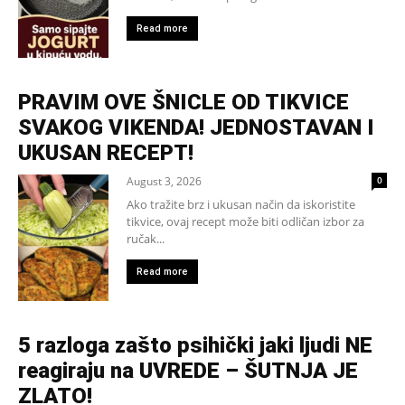
Read more
PRAVIM OVE ŠNICLE OD TIKVICE
SVAKOG VIKENDA! JEDNOSTAVAN I
UKUSAN RECEPT!
August 3, 2026
0
Ako tražite brz i ukusan način da iskoristite
tikvice, ovaj recept može biti odličan izbor za
ručak...
Read more
5 razloga zašto psihički jaki ljudi NE
reagiraju na UVREDE – ŠUTNJA JE
ZLATO!