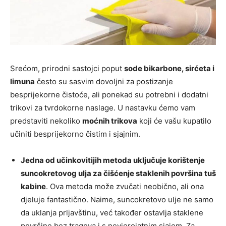
Srećom, prirodni sastojci poput
sode bikarbone, sirćeta i
limuna
često su sasvim dovoljni za postizanje
besprijekorne čistoće, ali ponekad su potrebni i dodatni
trikovi za tvrdokorne naslage. U nastavku ćemo vam
predstaviti nekoliko
moćnih trikova
koji će vašu kupatilo
učiniti besprijekorno čistim i sjajnim.
Jedna od učinkovitijih metoda uključuje korištenje
suncokretovog ulja za čišćenje staklenih površina tuš
kabine
. Ova metoda može zvučati neobično, ali ona
djeluje fantastično. Naime, suncokretovo ulje ne samo
da uklanja prljavštinu, već također ostavlja staklene
površine bez tragova i s nevjerojatnim sjajem. Za