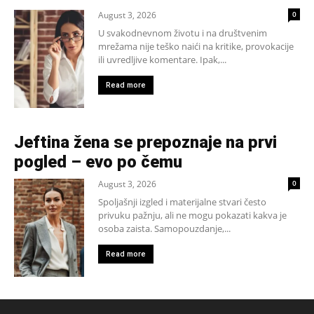
August 3, 2026
0
U svakodnevnom životu i na društvenim
mrežama nije teško naići na kritike, provokacije
ili uvredljive komentare. Ipak,...
Read more
Jeftina žena se prepoznaje na prvi
pogled – evo po čemu
August 3, 2026
0
Spoljašnji izgled i materijalne stvari često
privuku pažnju, ali ne mogu pokazati kakva je
osoba zaista. Samopouzdanje,...
Read more