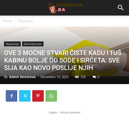
Home
Najnovije
Najnovije
Zanimljivosti
OVE 3 MOĆNE STVARI ČISTE KADU I TUŠ
KABINU BOLJE OD SODE I SIRĆETA: SVE
SIJA KAO NOVO POSLIJE NJIH
By
Admir Demirovic
-
December 19, 2025
729
0
Oglasi - Advertisement