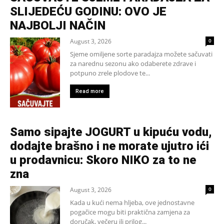
SLIJEDEĆU GODINU: OVO JE
NAJBOLJI NAČIN
August 3, 2026
0
Sjeme omiljene sorte paradajza možete sačuvati
za narednu sezonu ako odaberete zdrave i
potpuno zrele plodove te...
Read more
Samo sipajte JOGURT u kipuću vodu,
dodajte brašno i ne morate ujutro ići
u prodavnicu: Skoro NIKO za to ne
zna
August 3, 2026
0
Kada u kući nema hljeba, ove jednostavne
pogačice mogu biti praktična zamjena za
doručak, večeru ili prilog...