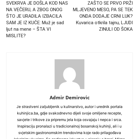
SVEKRVA JE DOŠLA KOD NAS
ZAŠTO SE PRVO PRŽI
NA VEČERU, A ZBOG ONOG
MLJEVENO MESO, PA SE TEK
ŠTO JE URADILA IZBACILA
ONDA DODAJE CRNI LUK?
SAM JE IZ KUĆE: Muž je sad
Kuvarica otkrila tajnu, LJUDI
ljut na mene – ŠTA VI
ZINULI OD ŠOKA
MISLITE?
Admir Demirovic
Je strastveni zaljubljenik u kulinarstvo, autor i urednik portala
kuhinjica.ba, gdje svakodnevno dijeli svoje omiljene recepte,
savjete i trikove za pripremu jela koja osvajaju i nepca i srca.
Inspiraciju pronalazi u tradicionalnoj bosanskoj kuhinji, ali i u
svjetskim gastronomskim trendovima koje rado prilagođava