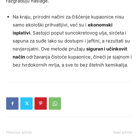
razgrađuju naslage.
Na kraju, prirodni načini za čišćenje kupaonice nisu
samo ekološki prihvatljivi, već su i
ekonomski
isplativi
. Sastojci poput suncokretovog ulja, sirćeta i
sapuna za suđe lako su dostupni i jeftini, a rezultati su
nevjerojatni. Ove metode pružaju
siguran i učinkovit
način
održavanja čistoće kupaonice, čineći je sjajnom i
bez tvrdokornih mrlja, a sve to bez štetnih kemikalija.
Previous article
Next article