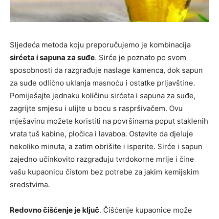
Sljedeća metoda koju preporučujemo je kombinacija
sirćeta i sapuna za suđe
. Sirće je poznato po svom
sposobnosti da razgrađuje naslage kamenca, dok sapun
za suđe odlično uklanja masnoću i ostatke prljavštine.
Pomiješajte jednaku količinu sirćeta i sapuna za suđe,
zagrijte smjesu i ulijte u bocu s raspršivačem. Ovu
mješavinu možete koristiti na površinama poput staklenih
vrata tuš kabine, pločica i lavaboa. Ostavite da djeluje
nekoliko minuta, a zatim obrišite i isperite. Sirće i sapun
zajedno učinkovito razgrađuju tvrdokorne mrlje i čine
vašu kupaonicu čistom bez potrebe za jakim kemijskim
sredstvima.
Redovno čišćenje je ključ
. Čišćenje kupaonice može