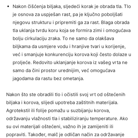
Nakon čišćenja biljaka, sljedeći korak je obrada tla. Tlo
je osnova za uspješan rast, pa je ključno poboljšati
njegovu strukturu i pripremiti ga za rast. Blaga obrada
tla uklanja tvrdu koru koja se formira zimi i omogućava
bolju cirkulaciju zraka. To ne samo da olakšava
biljkama da usmjere vodu i hranjive tvari u korijenje,
već i smanjuje konkurenciju korova koji često dolaze u
proljeće. Redovito uklanjanje korova iz vašeg vrta ne
samo da čini prostor urednijim, već omogućava
jagodama da rastu bez ometanja.
Nakon što ste obradili tlo i očistili svoj vrt od oštećenih
biljaka i korova, slijedi upotreba zaštitnih materijala.
Agrotekstil ili folije pomažu u suzbijanju korova,
održavanju vlažnosti tla i stabiliziranju temperature. Ako
su ovi materijali oštećeni, važno ih je zamijeniti ili
popraviti. Također, malč je odličan način za održavanje