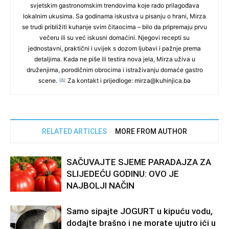
svjetskim gastronomskim trendovima koje rado prilagođava
lokalnim ukusima. Sa godinama iskustva u pisanju o hrani, Mirza
se trudi približiti kuhanje svim čitaocima – bilo da pripremaju prvu
večeru ili su već iskusni domaćini. Njegovi recepti su
jednostavni, praktični i uvijek s dozom ljubavi i pažnje prema
detaljima. Kada ne piše ili testira nova jela, Mirza uživa u
druženjima, porodičnim obrocima i istraživanju domaće gastro
scene.
Za kontakt i prijedloge: mirza@kuhinjica.ba
RELATED ARTICLES
MORE FROM AUTHOR
SAČUVAJTE SJEME PARADAJZA ZA
SLIJEDEĆU GODINU: OVO JE
NAJBOLJI NAČIN
Samo sipajte JOGURT u kipuću vodu,
dodajte brašno i ne morate ujutro ići u