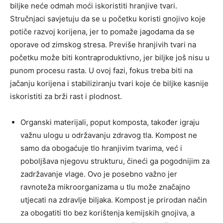
biljke neće odmah moći iskoristiti hranjive tvari.
Stručnjaci savjetuju da se u početku koristi gnojivo koje
potiče razvoj korijena, jer to pomaže jagodama da se
oporave od zimskog stresa. Previše hranjivih tvari na
početku može biti kontraproduktivno, jer biljke još nisu u
punom procesu rasta. U ovoj fazi, fokus treba biti na
jačanju korijena i stabiliziranju tvari koje će biljke kasnije
iskoristiti za brži rast i plodnost.
Organski materijali, poput komposta, također igraju
važnu ulogu u održavanju zdravog tla. Kompost ne
samo da obogaćuje tlo hranjivim tvarima, već i
poboljšava njegovu strukturu, čineći ga pogodnijim za
zadržavanje vlage. Ovo je posebno važno jer
ravnoteža mikroorganizama u tlu može značajno
utjecati na zdravlje biljaka. Kompost je prirodan način
za obogatiti tlo bez korištenja kemijskih gnojiva, a