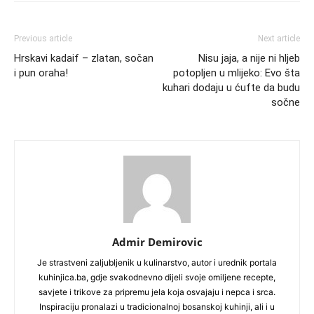
Previous article
Next article
Hrskavi kadaif – zlatan, sočan
Nisu jaja, a nije ni hljeb
i pun oraha!
potopljen u mlijeko: Evo šta
kuhari dodaju u ćufte da budu
sočne
Admir Demirovic
Je strastveni zaljubljenik u kulinarstvo, autor i urednik portala
kuhinjica.ba, gdje svakodnevno dijeli svoje omiljene recepte,
savjete i trikove za pripremu jela koja osvajaju i nepca i srca.
Inspiraciju pronalazi u tradicionalnoj bosanskoj kuhinji, ali i u