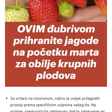
Za vrtlare na otvorenom, važno je uvijek prilagoditi
pristup prema specifičnim uvjetima vašeg tla. Na
primjer, pjeskovita tla zahtijevaju češće zalijevanje jer