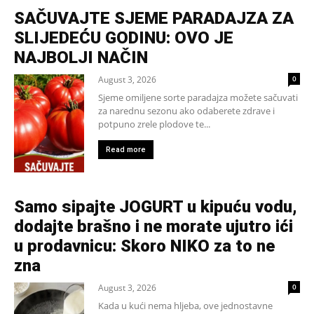
SAČUVAJTE SJEME PARADAJZA ZA
SLIJEDEĆU GODINU: OVO JE
NAJBOLJI NAČIN
August 3, 2026
0
Sjeme omiljene sorte paradajza možete sačuvati
za narednu sezonu ako odaberete zdrave i
potpuno zrele plodove te...
Read more
Samo sipajte JOGURT u kipuću vodu,
dodajte brašno i ne morate ujutro ići
u prodavnicu: Skoro NIKO za to ne
zna
August 3, 2026
0
Kada u kući nema hljeba, ove jednostavne