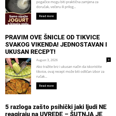
pogačice mogu biti praktična zamjena za
doručak, večeru ili prilog...
Read more
PRAVIM OVE ŠNICLE OD TIKVICE
SVAKOG VIKENDA! JEDNOSTAVAN I
UKUSAN RECEPT!
August 3, 2026
0
Ako tražite brz i ukusan način da iskoristite
tikvice, ovaj recept može biti odličan izbor za
ručak...
Read more
5 razloga zašto psihički jaki ljudi NE
reagiraju na UVREDE – ŠUTNJA JE