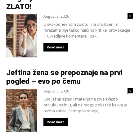
ZLATO!
August 3, 2026
0
U svakodnevnom životu i na društvenim
mrežama nije teško naići na kritike, provokacije
ili uvredljive komentare. Ipak,...
Read more
Jeftina žena se prepoznaje na prvi
pogled – evo po čemu
August 3, 2026
0
Spoljašnji izgled i materijalne stvari često
privuku pažnju, ali ne mogu pokazati kakva je
osoba zaista. Samopouzdanje,...
Read more