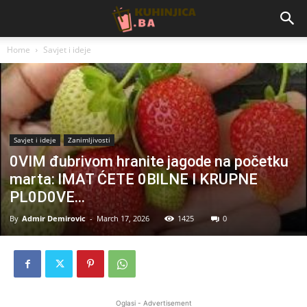
Home
Savjet i ideje
Savjet i ideje
Zanimljivosti
0VIM đubrivom hranite jagode na početku
marta: lMAT ĆETE 0BlLNE I KRUPNE
PL0D0VE…
By
Admir Demirovic
-
March 17, 2026
1425
0
Oglasi - Advertisement