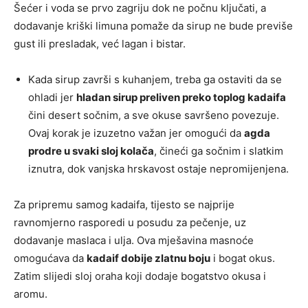
Šećer i voda se prvo zagriju dok ne počnu ključati, a
dodavanje kriški limuna pomaže da sirup ne bude previše
gust ili presladak, već lagan i bistar.
Kada sirup završi s kuhanjem, treba ga ostaviti da se
ohladi jer
hladan sirup preliven preko toplog kadaifa
čini desert sočnim, a sve okuse savršeno povezuje.
Ovaj korak je izuzetno važan jer omogući da
agda
prodre u svaki sloj kolača
, čineći ga sočnim i slatkim
iznutra, dok vanjska hrskavost ostaje nepromijenjena.
Za pripremu samog kadaifa, tijesto se najprije
ravnomjerno rasporedi u posudu za pečenje, uz
dodavanje maslaca i ulja. Ova mješavina masnoće
omogućava da
kadaif dobije zlatnu boju
i bogat okus.
Zatim slijedi sloj oraha koji dodaje bogatstvo okusa i
aromu.