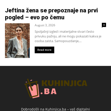
Jeftina žena se prepoznaje na prvi
pogled – evo po čemu
August 3, 2026
0
Spoljašnji izgled i materijalne stvari često
privuku pažnju, ali ne mogu pokazati kakva je
osoba zaista. Samopouzdanje,...
Read more
Dobrodošli na Kuhinjica.ba – vaš digitalni