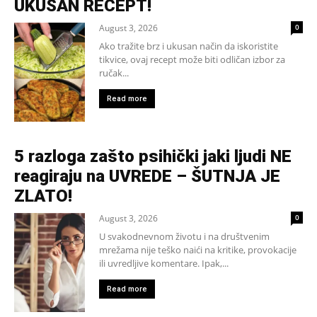
UKUSAN RECEPT!
August 3, 2026
0
Ako tražite brz i ukusan način da iskoristite
tikvice, ovaj recept može biti odličan izbor za
ručak...
Read more
5 razloga zašto psihički jaki ljudi NE
reagiraju na UVREDE – ŠUTNJA JE
ZLATO!
August 3, 2026
0
U svakodnevnom životu i na društvenim
mrežama nije teško naići na kritike, provokacije
ili uvredljive komentare. Ipak,...
Read more