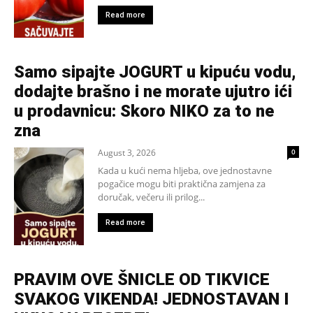
Read more
Samo sipajte JOGURT u kipuću vodu,
dodajte brašno i ne morate ujutro ići
u prodavnicu: Skoro NIKO za to ne
zna
August 3, 2026
0
Kada u kući nema hljeba, ove jednostavne
pogačice mogu biti praktična zamjena za
doručak, večeru ili prilog...
Read more
PRAVIM OVE ŠNICLE OD TIKVICE
SVAKOG VIKENDA! JEDNOSTAVAN I