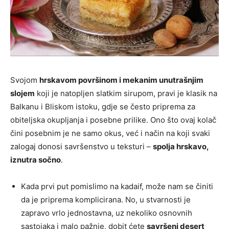
Svojom
hrskavom površinom i mekanim unutrašnjim
slojem
koji je natopljen slatkim sirupom, pravi je klasik na
Balkanu i Bliskom istoku, gdje se često priprema za
obiteljska okupljanja i posebne prilike. Ono što ovaj kolač
čini posebnim je ne samo okus, već i način na koji svaki
zalogaj donosi savršenstvo u teksturi –
spolja hrskavo,
iznutra sočno
.
Kada prvi put pomislimo na kadaif, može nam se činiti
da je priprema komplicirana. No, u stvarnosti je
zapravo vrlo jednostavna, uz nekoliko osnovnih
sastojaka i malo pažnje, dobit ćete
savršeni desert