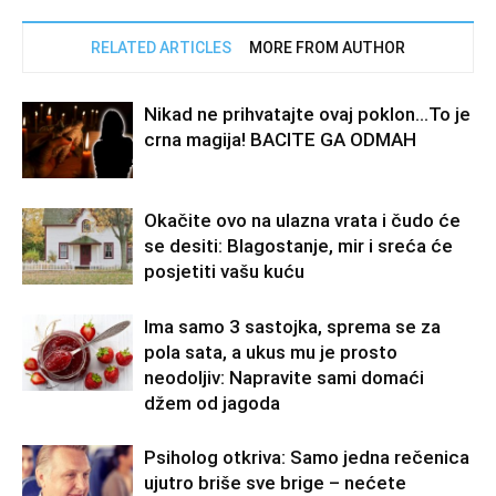
RELATED ARTICLES
MORE FROM AUTHOR
Nikad ne prihvatajte ovaj poklon…To je
crna magija! BACITE GA ODMAH
Okačite ovo na ulazna vrata i čudo će
se desiti: Blagostanje, mir i sreća će
posjetiti vašu kuću
Ima samo 3 sastojka, sprema se za
pola sata, a ukus mu je prosto
neodoljiv: Napravite sami domaći
džem od jagoda
Psiholog otkriva: Samo jedna rečenica
ujutro briše sve brige – nećete