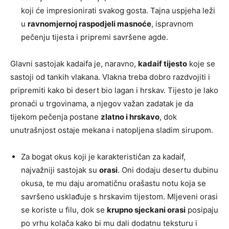
koji će impresionirati svakog gosta. Tajna uspjeha leži
u
ravnomjernoj raspodjeli masnoće
, ispravnom
pečenju tijesta i pripremi savršene agde.
Glavni sastojak kadaifa je, naravno,
kadaif tijesto
koje se
sastoji od tankih vlakana. Vlakna treba dobro razdvojiti i
pripremiti kako bi desert bio lagan i hrskav. Tijesto je lako
pronaći u trgovinama, a njegov važan zadatak je da
tijekom pečenja postane
zlatno i hrskavo
, dok
unutrašnjost ostaje mekana i natopljena sladim sirupom.
Za bogat okus koji je karakterističan za kadaif,
najvažniji sastojak su
orasi
. Oni dodaju desertu dubinu
okusa, te mu daju aromatičnu orašastu notu koja se
savršeno usklađuje s hrskavim tijestom. Mljeveni orasi
se koriste u filu, dok se
krupno sjeckani orasi
posipaju
po vrhu kolača kako bi mu dali dodatnu teksturu i