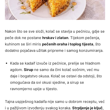
Nakon što se sve složi, kolač se stavlja u pećnicu, gdje se
peče dok ne postane
hrskav i zlatan
. Tijekom pečenja,
kuhinom se širi miris
pečenih oraha i toplog tijesta
, što
dodatno pojačava užitak pripreme i samog konzumiranja.
Kada se kadaif izvuče iz pećnice, prelije se hladnom
agdom.
Sirup
ne samo da čini kolač sočnim, već mu
daje i bogatstvo okusa. Kolač se ostavi da odstoji, što
omogućava da svi okusi sjedine, a sirup se
ravnomjerno upije u tijesto.
Tajna uspješnog kadaifa nije samo u dobrom receptu, već
i u pažljivom izvođenju svakog koraka.
Strpljenje je ključ
,