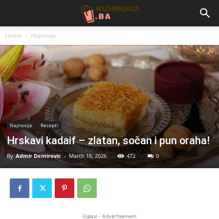
Home
Najnovije
Najnovije
Recepti
Hrskavi kadaif – zlatan, sočan i pun oraha!
By
Admir Demirovic
-
March 16, 2026
472
0
Oglasi - Advertisement