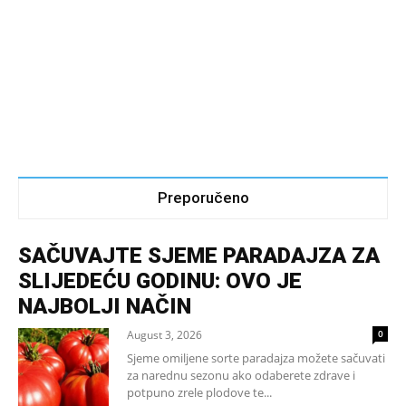
Preporučeno
SAČUVAJTE SJEME PARADAJZA ZA
SLIJEDEĆU GODINU: OVO JE
NAJBOLJI NAČIN
August 3, 2026
0
Sjeme omiljene sorte paradajza možete sačuvati
za narednu sezonu ako odaberete zdrave i
potpuno zrele plodove te...