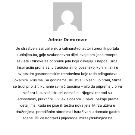
Admir Demirovic
Je strastveni zaljubljenik u kulinarstvo, autor i urednik portala
kuhinjica.ba, gdje svakodnevno dijeli svoje omiljene recepte,
savjete i trikove za pripremu jela koja osvajaju i nepca i srca.
Inspiraciju pronalazi u tradicionalnoj bosanskoj kuhinji, ali i u
svjetskim gastronomskim trendovima koje rado prilagođava
lokalnim ukusima. Sa godinama iskustva u pisanju o hrani, Mirza
se trudi približiti kuhanje svim čitaocima – bilo da pripremaju prvu
večeru ili su već iskusni domaćini. Njegovi recepti su
jednostavni, praktični i uvijek s dozom ljubavi i pažnje prema
detaljima. Kada ne piše ili testira nova jela, Mirza uživa u
druženjima, porodičnim obrocima i istraživanju domaće gastro
scene.
Za kontakt i prijedloge: mirza@kuhinjica.ba