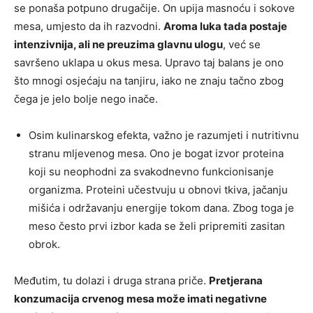
se ponaša potpuno drugačije. On upija masnoću i sokove
mesa, umjesto da ih razvodni.
Aroma luka tada postaje
intenzivnija, ali ne preuzima glavnu ulogu
, već se
savršeno uklapa u okus mesa. Upravo taj balans je ono
što mnogi osjećaju na tanjiru, iako ne znaju tačno zbog
čega je jelo bolje nego inače.
Osim kulinarskog efekta, važno je razumjeti i nutritivnu
stranu mljevenog mesa. Ono je bogat izvor proteina
koji su neophodni za svakodnevno funkcionisanje
organizma. Proteini učestvuju u obnovi tkiva, jačanju
mišića i održavanju energije tokom dana. Zbog toga je
meso često prvi izbor kada se želi pripremiti zasitan
obrok.
Međutim, tu dolazi i druga strana priče.
Pretjerana
konzumacija crvenog mesa može imati negativne