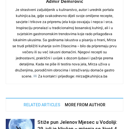
Admir Demirovic
Je strastveni zaljubljenik u kulinarstvo, autor i urednik portala
kuhinjica.ba, gdje svakodnevno dijeli svoje omiljene recepte,
savjete i trikove za pripremu jela koja osvajaju i nepca i srca.
Inspiraciju pronalazi u tradicionalnoj bosanskoj kuhinji, ali i u
svjetskim gastronomskim trendovima koje rado prilagođava
lokalnim ukusima. Sa godinama iskustva u pisanju o hrani, Mirza
se trudi približiti kuhanje svim čitaocima – bilo da pripremaju prvu
večeru ili su već iskusni domaćini. Njegovi recepti su
jednostavni, praktični i uvijek s dozom ljubavi i pažnje prema
detaljima. Kada ne piše ili testira nova jela, Mirza uživa u
druženjima, porodičnim obrocima i istraživanju domaće gastro
scene.
Za kontakt i prijedloge: mirza@kuhinjica.ba
RELATED ARTICLES
MORE FROM AUTHOR
Stiže pun Jelenov Mjesec u Vodoliji:
29. juli je ključan – mijenja se život 4