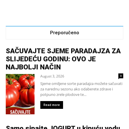
Preporučeno
SAČUVAJTE SJEME PARADAJZA ZA
SLIJEDEĆU GODINU: OVO JE
NAJBOLJI NAČIN
August 3, 2026
0
Sjeme omiljene sorte paradajza možete sačuvati
za narednu sezonu ako odaberete zdrave i
potpuno zrele plodove te...
Read more
Samo sipajte JOGURT u kipuću vodu,