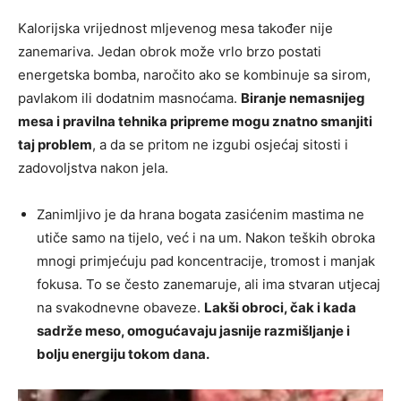
Kalorijska vrijednost mljevenog mesa također nije
zanemariva. Jedan obrok može vrlo brzo postati
energetska bomba, naročito ako se kombinuje sa sirom,
pavlakom ili dodatnim masnoćama.
Biranje nemasnijeg
mesa i pravilna tehnika pripreme mogu znatno smanjiti
taj problem
, a da se pritom ne izgubi osjećaj sitosti i
zadovoljstva nakon jela.
Zanimljivo je da hrana bogata zasićenim mastima ne
utiče samo na tijelo, već i na um. Nakon teških obroka
mnogi primjećuju pad koncentracije, tromost i manjak
fokusa. To se često zanemaruje, ali ima stvaran utjecaj
na svakodnevne obaveze.
Lakši obroci, čak i kada
sadrže meso, omogućavaju jasnije razmišljanje i
bolju energiju tokom dana.