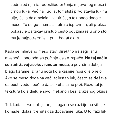
Jedna od njih je redoslijed prženja mljevenog mesa i
crnog luka. Većina ljudi automatski prvo stavlja luk na
ulje, čeka da omekša i zamiriše, a tek onda dodaje
meso. To se godinama smatralo ispravnim, ali praksa
pokazuje da takav pristup često oduzima jelu ono što
mu je najpotrebnije – pun, bogat okus.
Kada se mljeveno meso stavi direktno na zagrijanu
masnoću, ono odmah počinje da se zapeče.
Na taj način
se zadržavaju sokovi unutar mesa
, a površina dobija
blago karameliziranu notu koja kasnije nosi cijelo jelo.
Ako se meso doda na već izdinstan luk, često se dešava
da pusti vodu i počne da se kuha, a ne prži. Rezultat je
tekstura koja djeluje sivo, mekano i bez izraženog okusa.
Tek kada meso dobije boju i lagano se razbije na sitnije
komade, dolazi trenutak za dodavanje luka. U toj fazi luk