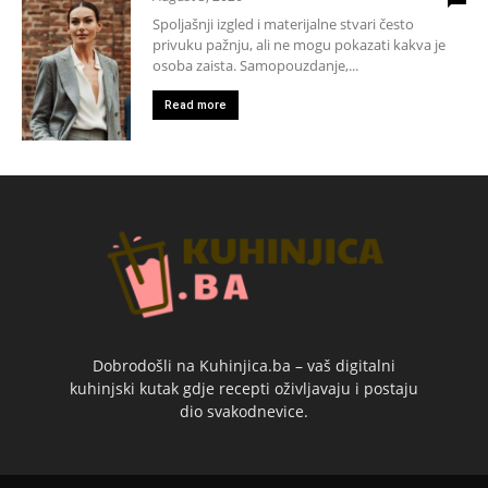
Spoljašnji izgled i materijalne stvari često
privuku pažnju, ali ne mogu pokazati kakva je
osoba zaista. Samopouzdanje,...
Read more
Dobrodošli na Kuhinjica.ba – vaš digitalni
kuhinjski kutak gdje recepti oživljavaju i postaju
dio svakodnevice.