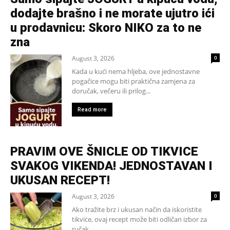
dodajte brašno i ne morate ujutro ići
u prodavnicu: Skoro NIKO za to ne
zna
August 3, 2026
0
Kada u kući nema hljeba, ove jednostavne
pogačice mogu biti praktična zamjena za
doručak, večeru ili prilog...
Read more
PRAVIM OVE ŠNICLE OD TIKVICE
SVAKOG VIKENDA! JEDNOSTAVAN I
UKUSAN RECEPT!
August 3, 2026
0
Ako tražite brz i ukusan način da iskoristite
tikvice, ovaj recept može biti odličan izbor za
ručak...