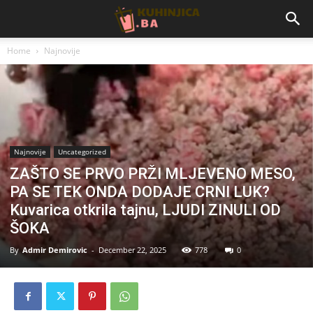
Home
Najnovije
Najnovije
Uncategorized
ZAŠTO SE PRVO PRŽI MLJEVENO MESO,
PA SE TEK ONDA DODAJE CRNI LUK?
Kuvarica otkrila tajnu, LJUDI ZINULI OD
ŠOKA
By
Admir Demirovic
-
December 22, 2025
778
0