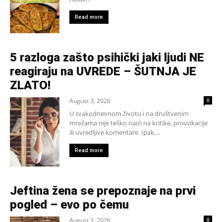
Read more
5 razloga zašto psihički jaki ljudi NE
reagiraju na UVREDE – ŠUTNJA JE
ZLATO!
August 3, 2026
0
U svakodnevnom životu i na društvenim
mrežama nije teško naići na kritike, provokacije
ili uvredljive komentare. Ipak,...
Read more
Jeftina žena se prepoznaje na prvi
pogled – evo po čemu
August 3, 2026
0