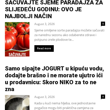
SAČUVAJTE SJEME PARADAJZA ZA
SLIJEDEĆU GODINU: OVO JE
NAJBOLJI NAČIN
August 3, 2026
0
Sjeme omiljene sorte paradajza možete sačuvati
za narednu sezonu ako odaberete zdrave i
potpuno zrele plodove te...
Read more
Samo sipajte JOGURT u kipuću vodu,
dodajte brašno i ne morate ujutro ići
u prodavnicu: Skoro NIKO za to ne
zna
August 3, 2026
0
Kada u kući nema hljeba, ove jednostavne
pogačice mogu biti praktična zamjena za