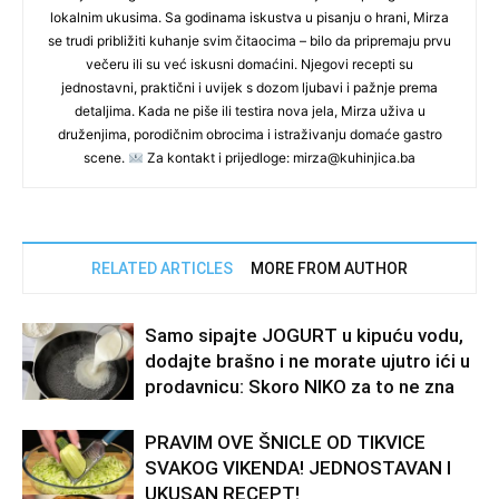
lokalnim ukusima. Sa godinama iskustva u pisanju o hrani, Mirza
se trudi približiti kuhanje svim čitaocima – bilo da pripremaju prvu
večeru ili su već iskusni domaćini. Njegovi recepti su
jednostavni, praktični i uvijek s dozom ljubavi i pažnje prema
detaljima. Kada ne piše ili testira nova jela, Mirza uživa u
druženjima, porodičnim obrocima i istraživanju domaće gastro
scene.
Za kontakt i prijedloge: mirza@kuhinjica.ba
RELATED ARTICLES
MORE FROM AUTHOR
Samo sipajte JOGURT u kipuću vodu,
dodajte brašno i ne morate ujutro ići u
prodavnicu: Skoro NIKO za to ne zna
PRAVIM OVE ŠNICLE OD TIKVICE
SVAKOG VIKENDA! JEDNOSTAVAN I
UKUSAN RECEPT!