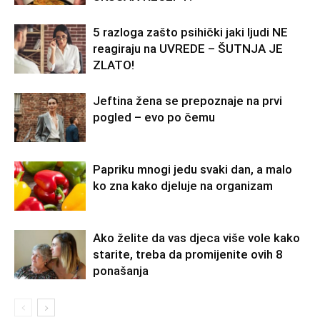
5 razloga zašto psihički jaki ljudi NE
reagiraju na UVREDE – ŠUTNJA JE
ZLATO!
Jeftina žena se prepoznaje na prvi
pogled – evo po čemu
Papriku mnogi jedu svaki dan, a malo
ko zna kako djeluje na organizam
Ako želite da vas djeca više vole kako
starite, treba da promijenite ovih 8
ponašanja