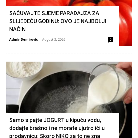
SAČUVAJTE SJEME PARADAJZA ZA
SLIJEDEĆU GODINU: OVO JE NAJBOLJI
NAČIN
Admir Demirovic
-
August 3, 2026
0
Samo sipajte JOGURT u kipuću vodu,
dodajte brašno i ne morate ujutro ići u
prodavnicu: Skoro NIKO za to ne zna