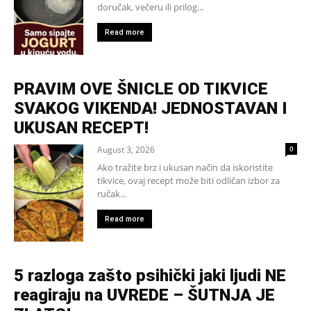
doručak, večeru ili prilog...
Read more
PRAVIM OVE ŠNICLE OD TIKVICE
SVAKOG VIKENDA! JEDNOSTAVAN I
UKUSAN RECEPT!
August 3, 2026
0
Ako tražite brz i ukusan način da iskoristite
tikvice, ovaj recept može biti odličan izbor za
ručak...
Read more
5 razloga zašto psihički jaki ljudi NE
reagiraju na UVREDE – ŠUTNJA JE