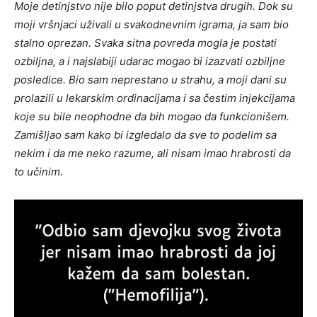
Moje detinjstvo nije bilo poput detinjstva drugih. Dok su
moji vršnjaci uživali u svakodnevnim igrama, ja sam bio
stalno oprezan. Svaka sitna povreda mogla je postati
ozbiljna, a i najslabiji udarac mogao bi izazvati ozbiljne
posledice. Bio sam neprestano u strahu, a moji dani su
prolazili u lekarskim ordinacijama i sa čestim injekcijama
koje su bile neophodne da bih mogao da funkcionišem.
Zamišljao sam kako bi izgledalo da sve to podelim sa
nekim i da me neko razume, ali nisam imao hrabrosti da
to učinim.