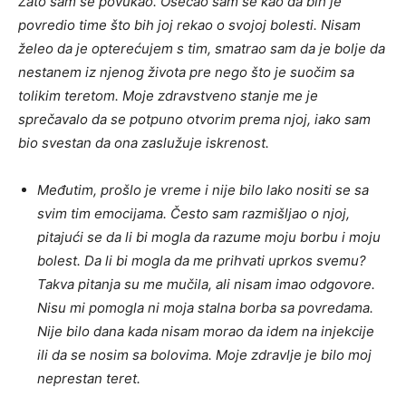
Zato sam se povukao. Osećao sam se kao da bih je
povredio time što bih joj rekao o svojoj bolesti. Nisam
želeo da je opterećujem s tim, smatrao sam da je bolje da
nestanem iz njenog života pre nego što je suočim sa
tolikim teretom. Moje zdravstveno stanje me je
sprečavalo da se potpuno otvorim prema njoj, iako sam
bio svestan da ona zaslužuje iskrenost.
Međutim, prošlo je vreme i nije bilo lako nositi se sa
svim tim emocijama. Često sam razmišljao o njoj,
pitajući se da li bi mogla da razume moju borbu i moju
bolest. Da li bi mogla da me prihvati uprkos svemu?
Takva pitanja su me mučila, ali nisam imao odgovore.
Nisu mi pomogla ni moja stalna borba sa povredama.
Nije bilo dana kada nisam morao da idem na injekcije
ili da se nosim sa bolovima. Moje zdravlje je bilo moj
neprestan teret.