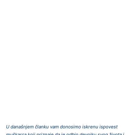
U današnjem članku vam donosimo iskrenu ispovest
muškarca koji priznaje da je odbio devojku svog života i