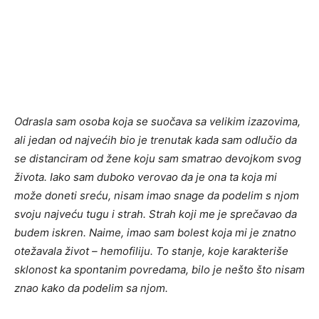
Odrasla sam osoba koja se suočava sa velikim izazovima,
ali jedan od najvećih bio je trenutak kada sam odlučio da
se distanciram od žene koju sam smatrao devojkom svog
života. Iako sam duboko verovao da je ona ta koja mi
može doneti sreću, nisam imao snage da podelim s njom
svoju najveću tugu i strah. Strah koji me je sprečavao da
budem iskren. Naime, imao sam bolest koja mi je znatno
otežavala život – hemofiliju. To stanje, koje karakteriše
sklonost ka spontanim povredama, bilo je nešto što nisam
znao kako da podelim sa njom.