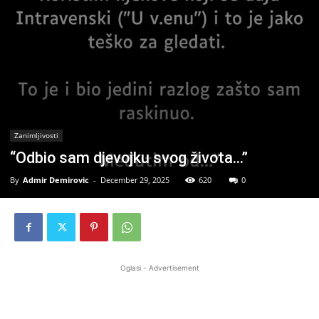
Zanimljivosti
“Odbio sam djevojku svog života…”
By
Admir Demirovic
-
December 29, 2025
620
0
Oglasi - Advertisement