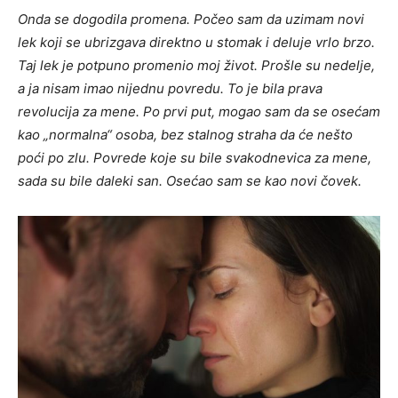
Onda se dogodila promena. Počeo sam da uzimam novi
lek koji se ubrizgava direktno u stomak i deluje vrlo brzo.
Taj lek je potpuno promenio moj život. Prošle su nedelje,
a ja nisam imao nijednu povredu. To je bila prava
revolucija za mene. Po prvi put, mogao sam da se osećam
kao „normalna“ osoba, bez stalnog straha da će nešto
poći po zlu. Povrede koje su bile svakodnevica za mene,
sada su bile daleki san. Osećao sam se kao novi čovek.