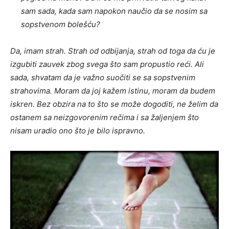
sam sada, kada sam napokon naučio da se nosim sa
sopstvenom bolešću?
Da, imam strah. Strah od odbijanja, strah od toga da ću je
izgubiti zauvek zbog svega što sam propustio reći. Ali
sada, shvatam da je važno suočiti se sa sopstvenim
strahovima. Moram da joj kažem istinu, moram da budem
iskren. Bez obzira na to što se može dogoditi, ne želim da
ostanem sa neizgovorenim rečima i sa žaljenjem što
nisam uradio ono što je bilo ispravno.