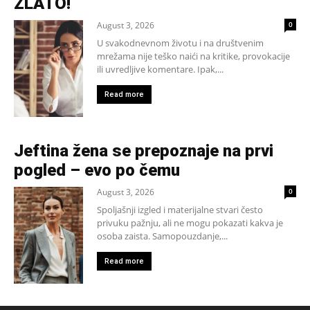
ZLATO!
August 3, 2026
0
U svakodnevnom životu i na društvenim
mrežama nije teško naići na kritike, provokacije
ili uvredljive komentare. Ipak,...
Read more
Jeftina žena se prepoznaje na prvi
pogled – evo po čemu
August 3, 2026
0
Spoljašnji izgled i materijalne stvari često
privuku pažnju, ali ne mogu pokazati kakva je
osoba zaista. Samopouzdanje,...
Read more