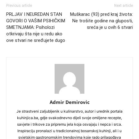
Previous article
Next article
PRLJAV I NEUREDAN STAN
Muškarac (93) pred kraj života:
GOVORI O VAŠIM PSIHIČKIM
Ne trošite godine na gluposti,
SMETNJAMA: Psiholozi
sreća je u ovih 6 stvari
otkrivaju šta nije u redu ako
ove stvari ne sređujete dugo
Admir Demirovic
Je strastveni zaljubljenik u kulinarstvo, autor i urednik portala
kuhinjica.ba, gdje svakodnevno dijeli svoje omiljene recepte,
savjete i trikove za pripremu jela koja osvajaju i nepca i srca.
Inspiraciju pronalazi u tradicionalnoj bosanskoj kuhinji, ali i u
svjetskim gastronomskim trendovima koje rado prilagođava