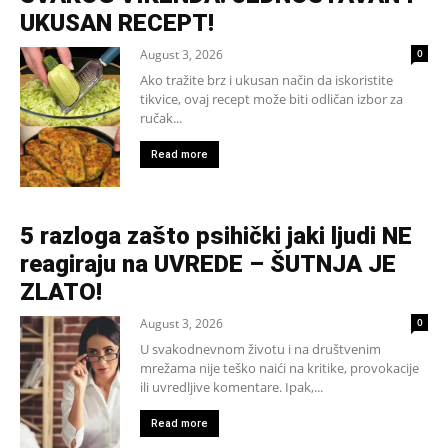
UKUSAN RECEPT!
August 3, 2026
0
Ako tražite brz i ukusan način da iskoristite
tikvice, ovaj recept može biti odličan izbor za
ručak...
Read more
5 razloga zašto psihički jaki ljudi NE
reagiraju na UVREDE – ŠUTNJA JE
ZLATO!
August 3, 2026
0
U svakodnevnom životu i na društvenim
mrežama nije teško naići na kritike, provokacije
ili uvredljive komentare. Ipak,...
Read more