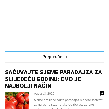
Preporučeno
SAČUVAJTE SJEME PARADAJZA ZA
SLIJEDEĆU GODINU: OVO JE
NAJBOLJI NAČIN
August 3, 2026
0
Sjeme omiljene sorte paradajza možete sačuvati
za narednu sezonu ako odaberete zdrave i
potpuno zrele plodove te...