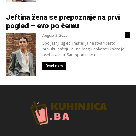
Jeftina žena se prepoznaje na prvi
pogled – evo po čemu
August 3, 2026
0
Spoljašnji izgled i materijalne stvari često
privuku pažnju, ali ne mogu pokazati kakva je
osoba zaista. Samopouzdanje,...
Read more