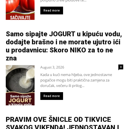
Read more
Samo sipajte JOGURT u kipuću vodu,
dodajte brašno i ne morate ujutro ići
u prodavnicu: Skoro NIKO za to ne
zna
August 3, 2026
0
Kada u kući nema hljeba, ove jednostavne
pogačice mogu biti praktična zamjena za
doručak, večeru ili prilog...
Read more
PRAVIM OVE ŠNICLE OD TIKVICE
SVAKOG VIKENDA! JEDNOSTAVAN I