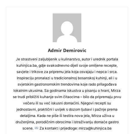
Admir Demirovic
Je strastveni zaljubljenik u kulinarstvo, autor i urednik portala
kuhinjica.ba, gdje svakodnevno dijeli svoje omiljene recepte,
savjete i trikove za pripremu jela koja osvajaju i nepca i srca.
Inspiraciju pronalazi u tradicionalnoj bosanskoj kuhinji, ali i u
svjetskim gastronomskim trendovima koje rado prilagođava
lokalnim ukusima. Sa godinama iskustva u pisanju o hrani, Mirza
se trudi približiti kuhanje svim čitaocima – bilo da pripremaju prvu
večeru ili su već iskusni domaćini. Njegovi recepti su
jednostavni, praktični i uvijek s dozom ljubavi i pažnje prema
detaljima. Kada ne piše ili testira nova jela, Mirza uživa u
druženjima, porodičnim obrocima i istraživanju domaće gastro
scene.
Za kontakt i prijedloge: mirza@kuhinjica.ba