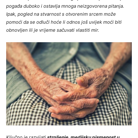
pogađa duboko i ostavlja mnoga neizgovorena pitanja.
Ipak, pogled na stvarnost s otvorenim srcem može
pomoći da se odluči hoće li odnos još uvijek moći biti
obnovljen ili je vrijeme sačuvati vlastiti mir.
Ključno je razvijati
strpljenje, medijsku pismenost u