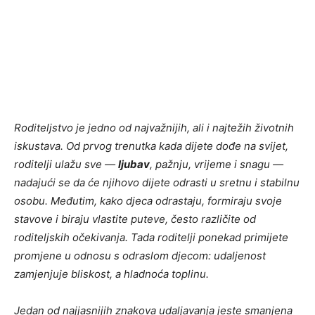
Roditeljstvo je jedno od najvažnijih, ali i najtežih životnih
iskustava. Od prvog trenutka kada dijete dođe na svijet,
roditelji ulažu sve —
ljubav
, pažnju, vrijeme i snagu —
nadajući se da će njihovo dijete odrasti u sretnu i stabilnu
osobu. Međutim, kako djeca odrastaju, formiraju svoje
stavove i biraju vlastite puteve, često različite od
roditeljskih očekivanja. Tada roditelji ponekad primijete
promjene u odnosu s odraslom djecom: udaljenost
zamjenjuje bliskost, a hladnoća toplinu.
Jedan od najjasnijih znakova udaljavanja jeste smanjena