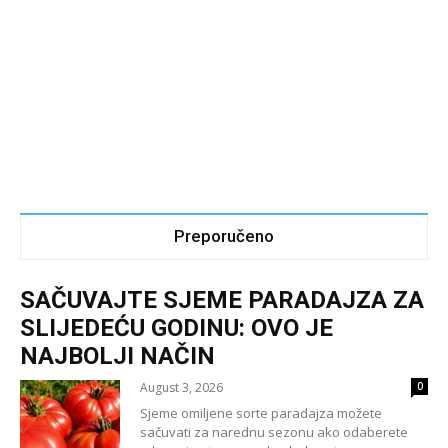
Preporučeno
SAČUVAJTE SJEME PARADAJZA ZA
SLIJEDEĆU GODINU: OVO JE
NAJBOLJI NAČIN
August 3, 2026
0
Sjeme omiljene sorte paradajza možete
sačuvati za narednu sezonu ako odaberete