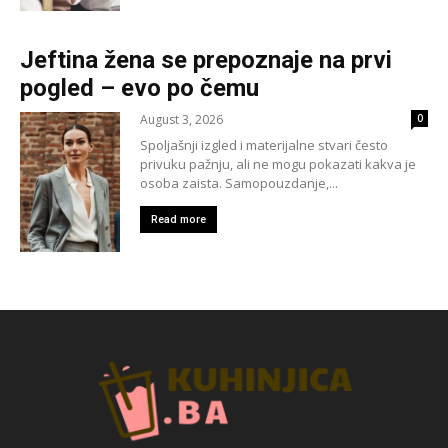
Jeftina žena se prepoznaje na prvi
pogled – evo po čemu
August 3, 2026
0
Spoljašnji izgled i materijalne stvari često
privuku pažnju, ali ne mogu pokazati kakva je
osoba zaista. Samopouzdanje,...
Read more