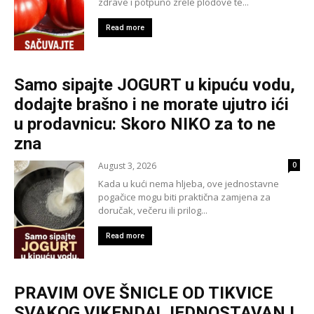
zdrave i potpuno zrele plodove te...
Read more
Samo sipajte JOGURT u kipuću vodu,
dodajte brašno i ne morate ujutro ići
u prodavnicu: Skoro NIKO za to ne
zna
August 3, 2026
0
Kada u kući nema hljeba, ove jednostavne
pogačice mogu biti praktična zamjena za
doručak, večeru ili prilog...
Read more
PRAVIM OVE ŠNICLE OD TIKVICE
SVAKOG VIKENDA! JEDNOSTAVAN I