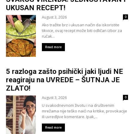
UKUSAN RECEPT!
August 3, 2026
0
Ako tražite brz i ukusan način da iskoristite
tikvice, ovaj recept može biti odličan izbor za
ručak...
Read more
5 razloga zašto psihički jaki ljudi NE
reagiraju na UVREDE – ŠUTNJA JE
ZLATO!
August 3, 2026
0
U svakodnevnom životu i na društvenim
mrežama nije teško naići na kritike, provokacije
ili uvredljive komentare. Ipak,...
Read more