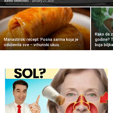
Admir Demirovic
-
January 27, 2026
Kako da z
Manastirski recept: Posna sarma koja je
godine? T
oduševila sve – vrhunski ukus
buja biljk