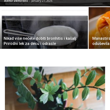
Admir Demirovic
-
January 27, 2026
Nikad više nećete dobiti bronhitis i kašalj:
Manastirs
Prirodni lek za decu i odrasle
oduševila