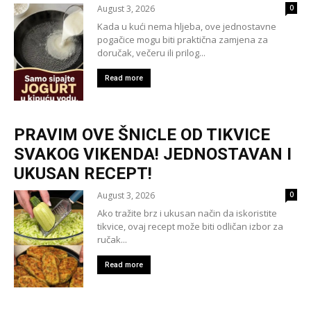
August 3, 2026
0
Kada u kući nema hljeba, ove jednostavne
pogačice mogu biti praktična zamjena za
doručak, večeru ili prilog...
Read more
PRAVIM OVE ŠNICLE OD TIKVICE
SVAKOG VIKENDA! JEDNOSTAVAN I
UKUSAN RECEPT!
August 3, 2026
0
Ako tražite brz i ukusan način da iskoristite
tikvice, ovaj recept može biti odličan izbor za
ručak...
Read more