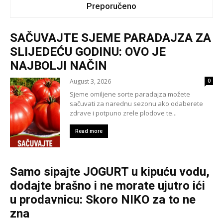
Preporučeno
SAČUVAJTE SJEME PARADAJZA ZA
SLIJEDEĆU GODINU: OVO JE
NAJBOLJI NAČIN
August 3, 2026
0
Sjeme omiljene sorte paradajza možete
sačuvati za narednu sezonu ako odaberete
zdrave i potpuno zrele plodove te...
Read more
Samo sipajte JOGURT u kipuću vodu,
dodajte brašno i ne morate ujutro ići
u prodavnicu: Skoro NIKO za to ne
zna