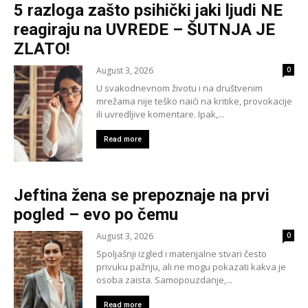
5 razloga zašto psihički jaki ljudi NE
reagiraju na UVREDE – ŠUTNJA JE
ZLATO!
August 3, 2026
0
U svakodnevnom životu i na društvenim
mrežama nije teško naići na kritike, provokacije
ili uvredljive komentare. Ipak,...
Read more
Jeftina žena se prepoznaje na prvi
pogled – evo po čemu
August 3, 2026
0
Spoljašnji izgled i materijalne stvari često
privuku pažnju, ali ne mogu pokazati kakva je
osoba zaista. Samopouzdanje,...
Read more