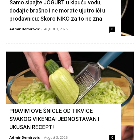
Samo sipajte JOGURT u kipuću vodu,
dodajte brašno i ne morate ujutro ići u
prodavnicu: Skoro NIKO za to ne zna
Admir Demirovic
-
August 3, 2026
0
PRAVIM OVE ŠNICLE OD TIKVICE
SVAKOG VIKENDA! JEDNOSTAVAN I
UKUSAN RECEPT!
Admir Demirovic
-
August 3, 2026
0