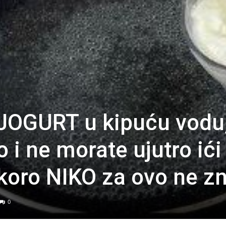
 JOGURT u kipuću vodu
 i ne morate ujutro ići
koro NIKO za ovo ne zn
0