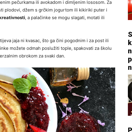
ženim pečurkama ili avokadom i dimljenim lososom. Za
i plodovi, džem s grčkim jogurtom ili kikiriki puter i
kreativnosti
, a palačinke se mogu slagati, motati ili
S
jeva jaja ni kvasac, što ga čini pogodnim i za post ili
k
inke možete odmah poslužiti tople, spakovati za školu
n
univerzalnim obrokom za svaki dan.
p
n
P