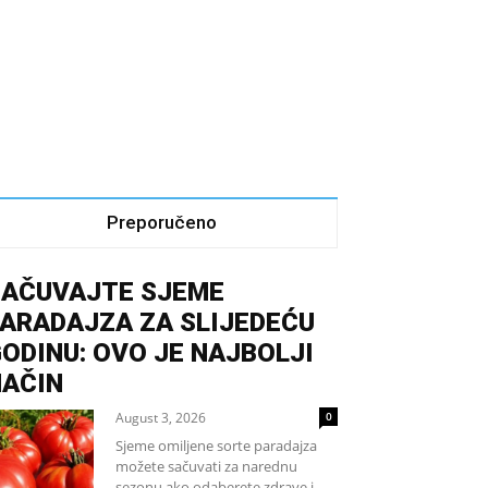
Preporučeno
SAČUVAJTE SJEME
ARADAJZA ZA SLIJEDEĆU
ODINU: OVO JE NAJBOLJI
NAČIN
August 3, 2026
0
Sjeme omiljene sorte paradajza
možete sačuvati za narednu
sezonu ako odaberete zdrave i