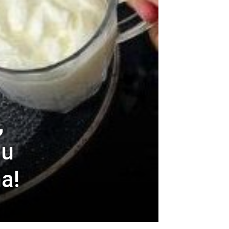
,
 u
a!