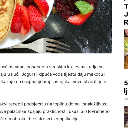
T
J
R
maćinstvima, posebno u seoskim krajevima, gdje su
maju u kući. Jogurt i kipuća voda tijestu daju mekoću i
kazuje da i najmanji broj sastojaka može stvoriti jelo
5
l
–
vi recepti podsjećaju na toplinu doma i snalažljivost
ove palačinke spajaju praktičnost i ukus, a istovremeno
čkom obroku, bez stresa i komplikacija.