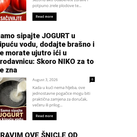
potpuno zrele plodove te...
Read more
amo sipajte JOGURT u
ipuću vodu, dodajte brašno i
e morate ujutro ići u
rodavnicu: Skoro NIKO za to
e zna
August 3, 2026
0
Kada u kući nema hljeba, ove
jednostavne pogačice mogu biti
praktična zamjena za doručak,
večeru ili prilog...
Read more
RAVIM OVE ŠNICLE OD