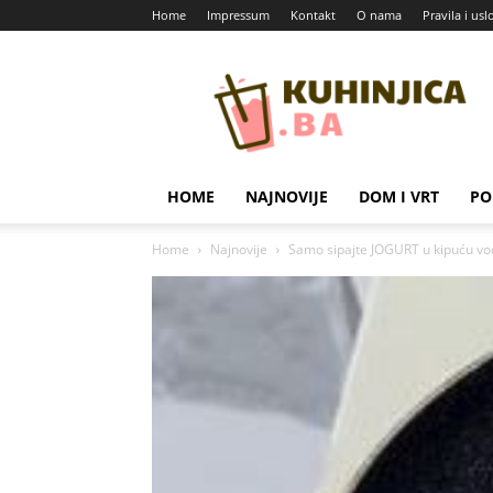
Home
Impressum
Kontakt
O nama
Pravila i usl
Kuhinjica
HOME
NAJNOVIJE
DOM I VRT
PO
Home
Najnovije
Samo sipajte JOGURT u kipuću vodu