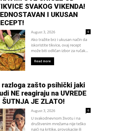
IKVICE SVAKOG VIKENDA!
EDNOSTAVAN I UKUSAN
ECEPT!
August 3, 2026
0
Ako tražite brz i ukusan način da
iskoristite tikvice, ovaj recept
može biti odličan izbor za ručak...
Read more
 razloga zašto psihički jaki
judi NE reagiraju na UVREDE
 ŠUTNJA JE ZLATO!
August 3, 2026
0
U svakodnevnom životu i na
društvenim mrežama nije teško
naići na kritike, provokacije ili