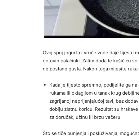
Ovaj spoj jogurta i vruće vode daje tijestu 
gotovih palačinki. Zatim dodajte kašičicu so
ne postane gusta. Nakon toga mijesite rukama
Kada je tijesto spremno, podijelite ga na
rukama ili oklagijom u tanak krug debljin
zagrijanoj neprijanjajućoj tavi, bez dodav
dobiju zlatnu koricu. Rezultat su hrskave 
za doručak, užinu ili brzu večeru.
Što se tiče punjenja i posluživanja, mogućno