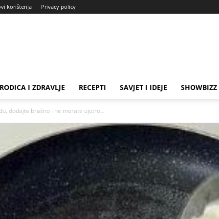
ovi korištenja
Privacy policy
RODICA I ZDRAVLJE
RECEPTI
SAVJET I IDEJE
SHOWBIZZ
, dodajte brašno i ne morate ujutro...