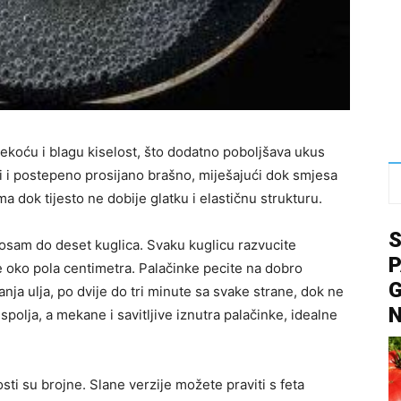
mekoću i blagu kiselost, što dodatno poboljšava ukus
li i postepeno prosijano brašno, miješajući dok smjesa
 dok tijesto ne dobije glatku i elastičnu strukturu.
 osam do deset kuglica. Svaku kuglicu razvucite
P
e oko pola centimetra. Palačinke pecite na dobro
G
anja ulja, po dvije do tri minute sa svake strane, dok ne
spolja, a mekane i savitljive iznutra palačinke, idealne
sti su brojne. Slane verzije možete praviti s feta