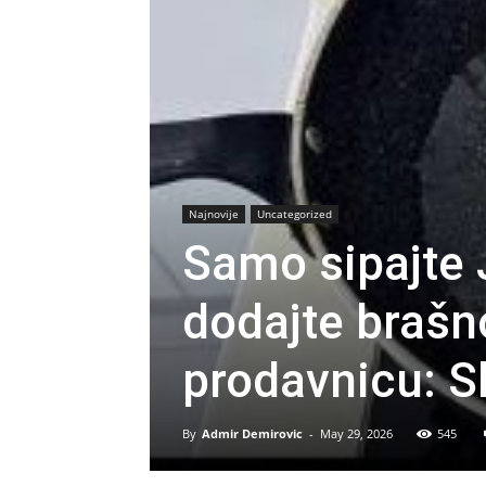
Najnovije
Uncategorized
Samo sipajte
dodajte brašno
prodavnicu: S
By
Admir Demirovic
-
May 29, 2026
545