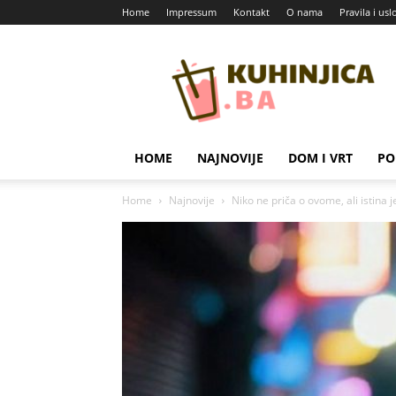
Home
Impressum
Kontakt
O nama
Pravila i usl
Kuhinjica
HOME
NAJNOVIJE
DOM I VRT
PO
Home
Najnovije
Niko ne priča o ovome, ali istina 