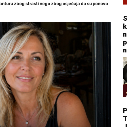
anturu zbog strasti nego zbog osjećaja da su ponovo
S
k
n
p
n
P
T
J