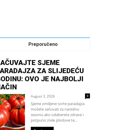
Preporučeno
SAČUVAJTE SJEME
ARADAJZA ZA SLIJEDEĆU
ODINU: OVO JE NAJBOLJI
NAČIN
August 3, 2026
0
Sjeme omiljene sorte paradajza
možete sačuvati za narednu
sezonu ako odaberete zdrave i
potpuno zrele plodove te...