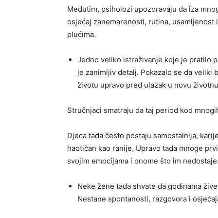
Međutim, psiholozi upozoravaju da iza mnog
osjećaj zanemarenosti, rutina, usamljenost i
plućima.
Jedno veliko istraživanje koje je pratilo
je zanimljiv detalj. Pokazalo se da velik
životu upravo pred ulazak u novu životn
Stručnjaci smatraju da taj period kod mnogi
Djeca tada često postaju samostalnija, karije
haotičan kao ranije. Upravo tada mnoge prv
svojim emocijama i onome što im nedostaje
Neke žene tada shvate da godinama žive vi
Nestane spontanosti, razgovora i osjećaj