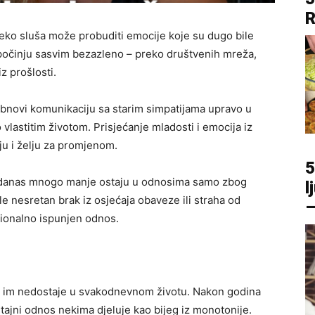
R
neko sluša može probuditi emocije koje su dugo bile
počinju sasvim bezazleno – preko društvenih mreža,
z prošlosti.
i obnovi komunikaciju sa starim simpatijama upravo u
lastitim životom. Prisjećanje mladosti i emocija iz
iju i želju za promjenom.
5
ne danas mnogo manje ostaju u odnosima samo zbog
l
e nesretan brak iz osjećaja obaveze ili straha od
–
ionalno ispunjen odnos.
je im nedostaje u svakodnevnom životu. Nakon godina
, tajni odnos nekima djeluje kao bijeg iz monotonije.