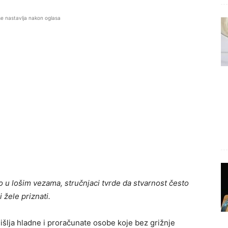
se nastavlja nakon oglasa
 u lošim vezama, stručnjaci tvrde da stvarnost često
 žele priznati.
šlja hladne i proračunate osobe koje bez grižnje