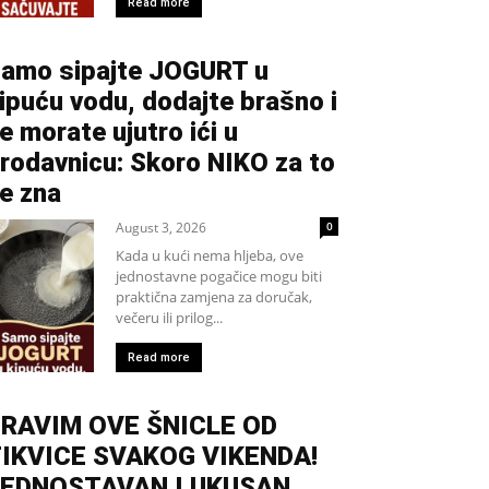
Read more
amo sipajte JOGURT u
ipuću vodu, dodajte brašno i
e morate ujutro ići u
rodavnicu: Skoro NIKO za to
e zna
August 3, 2026
0
Kada u kući nema hljeba, ove
jednostavne pogačice mogu biti
praktična zamjena za doručak,
večeru ili prilog...
Read more
RAVIM OVE ŠNICLE OD
IKVICE SVAKOG VIKENDA!
EDNOSTAVAN I UKUSAN