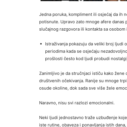
Jedna poruka, kompliment ili osjećaj da ih 
potisnute. Upravo zato mnoge afere danas 
slučajnog razgovora ili kontakta sa osobom i
Istraživanja pokazuju da veliki broj ljud
periodima kada se osjećaju nezadovoljno v
prošlosti često kod ljudi probudi nostalg
Zanimljivo je da stručnjaci ističu kako že
društvenih očekivanja. Ranije su mnoge trpil
osude okoline, dok sada sve više žele emoc
Naravno, nisu svi razlozi emocionalni.
Neki ljudi jednostavno traže uzbuđenje ko
iste rutine, obaveza i ponavljanja istih dana