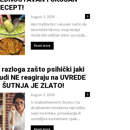
ECEPT!
August 3, 2026
0
Ako tražite brz i ukusan način da
iskoristite tikvice, ovaj recept
može biti odličan izbor za ručak...
Read more
 razloga zašto psihički jaki
judi NE reagiraju na UVREDE
 ŠUTNJA JE ZLATO!
August 3, 2026
0
U svakodnevnom životu i na
društvenim mrežama nije teško
naići na kritike, provokacije ili
uvredljive komentare. Ipak,...
Read more