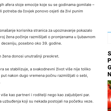
ih afera stoje emocije koje su se godinama gomilale –
li potreba da čovjek ponovo osjeti da živi punim
 ponašanje korisnika stranica za upoznavanje pokazalo
i broj žena počinje razmišljati o promjenama u ljubavnom
u deceniju, posebno oko 39. godine.
h žena donosi unutrašnji preokret.
P
G
ra se stabilizuje, a svakodnevni život više nije toliko
i put nakon dugo vremena počnu razmišljati o sebi,
.
še kao partneri i roditelji nego kao zaljubljeni par.
a uzbuđenja koji su nekada postojali na početku veze.