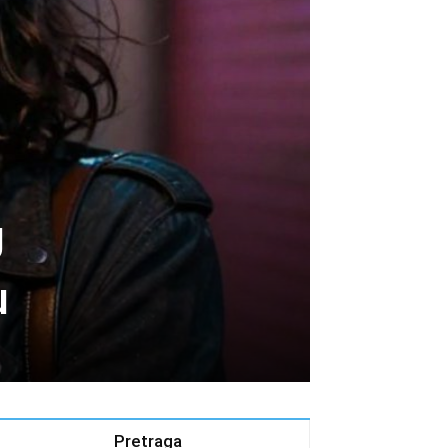
U
u
Pretraga