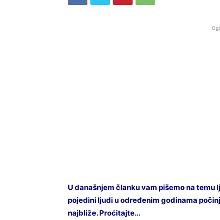
Ogl
U današnjem članku vam pišemo na temu lju
pojedini ljudi u određenim godinama počinj
najbliže. Proćitajte…