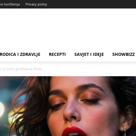
ovi korištenja
Privacy policy
RODICA I ZDRAVLJE
RECEPTI
SAVJET I IDEJE
SHOWBIZZ
je: U ovim godinama žene...