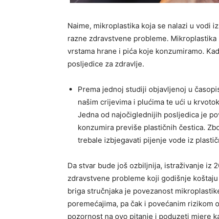
Naime, mikroplastika koja se nalazi u vodi iz
razne zdravstvene probleme. Mikroplastika s
vrstama hrane i pića koje konzumiramo. Kad
posljedice za zdravlje.
Prema jednoj studiji objavljenoj u časop
našim crijevima i plućima te ući u krvoto
Jedna od najočiglednijih posljedica je po
konzumira previše plastičnih čestica. Zb
trebale izbjegavati pijenje vode iz plasti
Da stvar bude još ozbiljnija, istraživanje iz 
zdravstvene probleme koji godišnje koštaju 
briga stručnjaka je povezanost mikroplasti
poremećajima, pa čak i povećanim rizikom od
pozornost na ovo pitanje i poduzeti mjere k