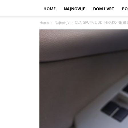
HOME
NAJNOVIJE
DOM I VRT
PO
Home
Najnovije
OVA GRUPA LJUDI NIKAKO NE BI S