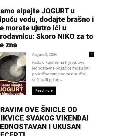
amo sipajte JOGURT u
ipuću vodu, dodajte brašno i
e morate ujutro ići u
rodavnicu: Skoro NIKO za to
e zna
August 3, 2026
0
Kada u kući nema hljeba, ove
jednostavne pogačice mogu biti
praktična zamjena za doručak,
večeru ili prilog...
Read more
RAVIM OVE ŠNICLE OD
IKVICE SVAKOG VIKENDA!
EDNOSTAVAN I UKUSAN
ECEPT!