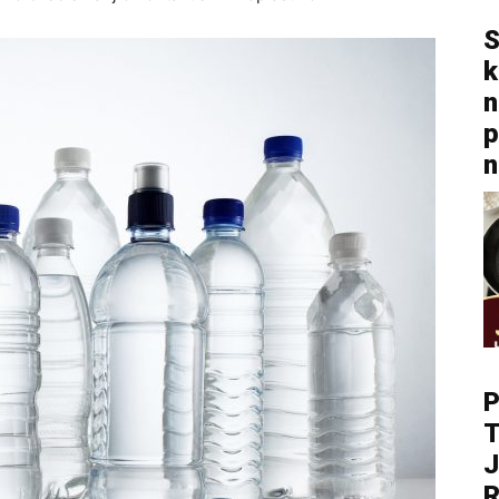
S
k
n
p
n
P
T
J
R