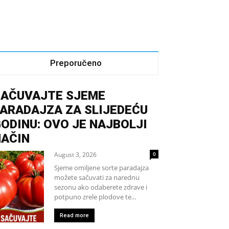
Preporučeno
SAČUVAJTE SJEME
ARADAJZA ZA SLIJEDEĆU
ODINU: OVO JE NAJBOLJI
NAČIN
August 3, 2026
0
Sjeme omiljene sorte paradajza
možete sačuvati za narednu
sezonu ako odaberete zdrave i
potpuno zrele plodove te...
Read more