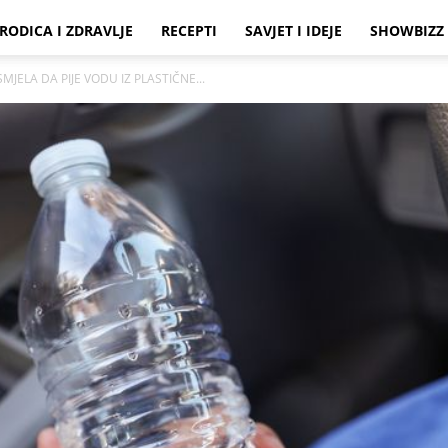
RODICA I ZDRAVLJE
RECEPTI
SAVJET I IDEJE
SHOWBIZZ
MJELA DA PIJE VODU IZ PLASTIČNE...