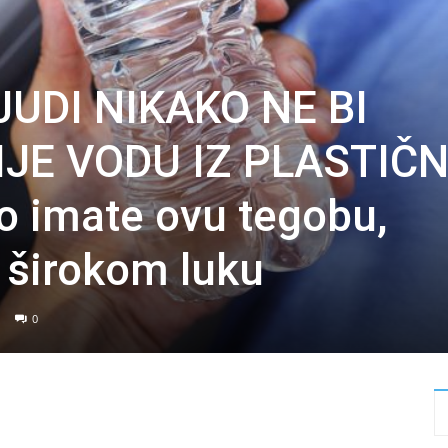
UDI NIKAKO NE BI
IJE VODU IZ PLASTIČ
o imate ovu tegobu,
u širokom luku
0