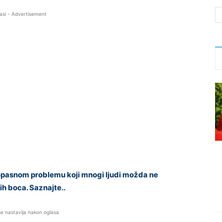
asi - Advertisement
opasnom problemu koji mnogi ljudi možda ne
nih boca. Saznajte..
se nastavlja nakon oglasa