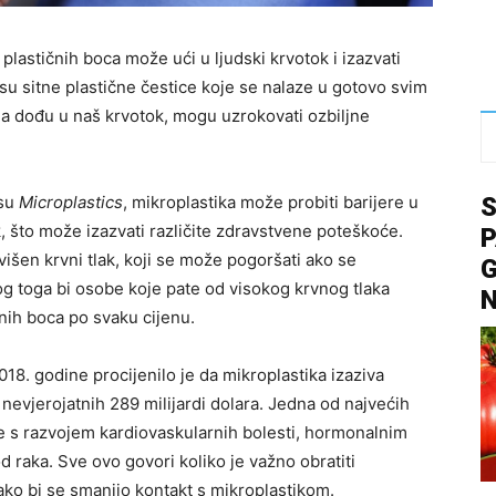
 plastičnih boca može ući u ljudski krvotok i izazvati
u sitne plastične čestice koje se nalaze u gotovo svim
a dođu u naš krvotok, mogu uzrokovati ozbiljne
isu
Microplastics
, mikroplastika može probiti barijere u
k, što može izazvati različite zdravstvene poteškoće.
P
višen krvni tlak, koji se može pogoršati ako se
G
og toga bi osobe koje pate od visokog krvnog tlaka
čnih boca po svaku cijenu.
2018. godine procijenilo je da mikroplastika izaziva
nevjerojatnih 289 milijardi dolara. Jedna od najvećih
ke s razvojem kardiovaskularnih bolesti, hormonalnim
 raka. Sve ovo govori koliko je važno obratiti
ako bi se smanjio kontakt s mikroplastikom.