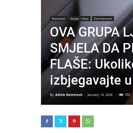
Najnovije
Savjet i ideje
Zanimljivosti
OVA GRUPA LJ
SMJELA DA P
FLAŠE: Ukolik
izbjegavajte 
By
Admir Demirovic
-
January 14, 2026
703