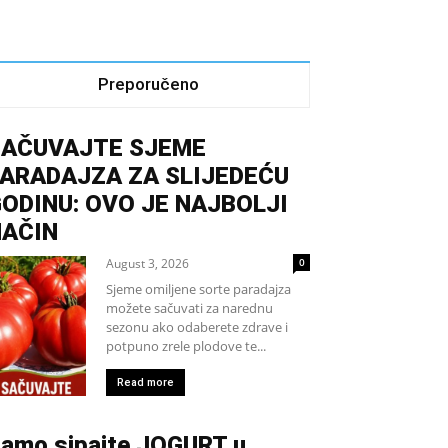
Preporučeno
SAČUVAJTE SJEME
ARADAJZA ZA SLIJEDEĆU
ODINU: OVO JE NAJBOLJI
NAČIN
August 3, 2026
0
Sjeme omiljene sorte paradajza
možete sačuvati za narednu
sezonu ako odaberete zdrave i
potpuno zrele plodove te...
Read more
amo sipajte JOGURT u