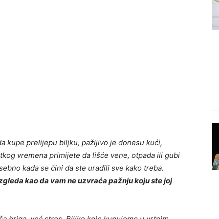
a kupe prelijepu biljku, pažljivo je donesu kući,
kog vremena primijete da lišće vene, otpada ili gubi
osebno kada se čini da ste uradili sve kako treba.
 izgleda kao da vam ne uzvraća pažnju koju ste joj
a briga, već stres. Biljke koje kupujemo u vrtnim