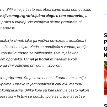
načno. Biljkama je često potrebna samo mala pomoć kako
nojiva mogu igrati ključnu ulogu u tom oporavku
, a
 upravo u kuhinji. Ne zahtijeva skupe preparate ni
ljednosti.
iljaka je cimet. Iako ga većina povezuje s kolačima i
P
n učinak na biljke. Kada se pomiješa s vodom, dobija
G
koristiti direktno za zalijevanje. Ova mješavina
enom oporavku.
Cimet je bogat mineralima koji
to ga čini odličnim prirodnim izborom.
ebnu pripremu. Smjesa se nanosi direktno na zemlju,
upcima. Upravo ta jednostavnost čini ovu metodu
 komplikacija. Biljke koje su bile klonule često nakon
avka – listovi se podižu, boja se vraća, a rast se
S