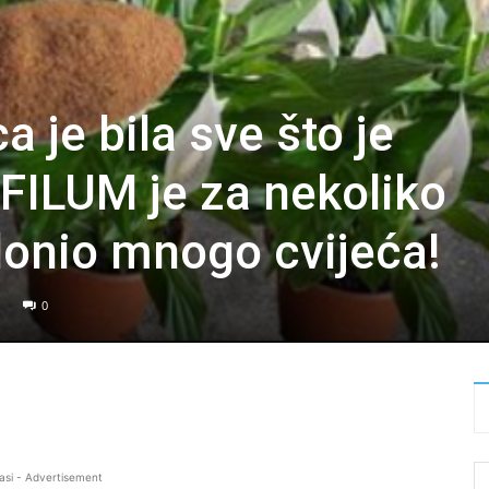
 je bila sve što je
IFILUM je za nekoliko
onio mnogo cvijeća!
0
asi - Advertisement