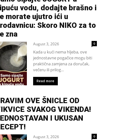
ipuću vodu, dodajte brašno i
e morate ujutro ići u
rodavnicu: Skoro NIKO za to
e zna
August 3, 2026
0
Kada u kući nema hljeba, ove
jednostavne pogačice mogu biti
praktična zamjena za doručak,
večeru ili prilog...
Read more
RAVIM OVE ŠNICLE OD
IKVICE SVAKOG VIKENDA!
EDNOSTAVAN I UKUSAN
ECEPT!
August 3, 2026
0