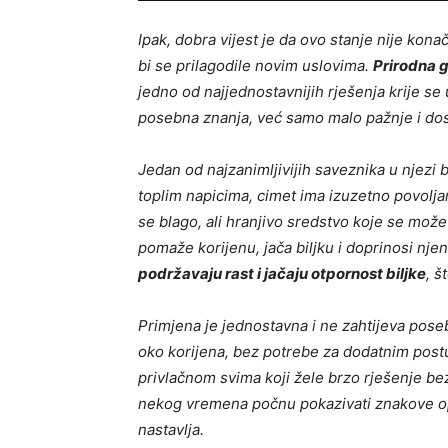
Ipak, dobra vijest je da ovo stanje nije ko
bi se prilagodile novim uslovima.
Prirodna g
jedno od najjednostavnijih rješenja krije se
posebna znanja, već samo malo pažnje i dos
Jedan od najzanimljivijih saveznika u njezi b
toplim napicima, cimet ima izuzetno povolja
se blago, ali hranjivo sredstvo koje se može 
pomaže korijenu, jača biljku i doprinosi nj
podržavaju rast i jačaju otpornost biljke
, š
Primjena je jednostavna i ne zahtijeva pos
oko korijena, bez potrebe za dodatnim post
privlačnom svima koji žele brzo rješenje bez
nekog vremena počnu pokazivati znakove opor
nastavlja.