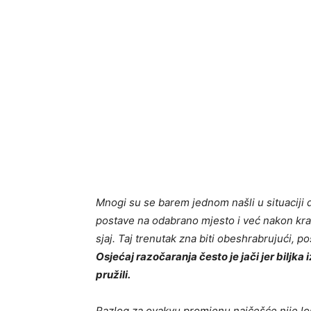
Mnogi su se barem jednom našli u situaciji d
postave na odabrano mjesto i već nakon krat
sjaj. Taj trenutak zna biti obeshrabrujući, p
Osjećaj razočaranja često je jači jer biljka
pružili.
Razlog za ovakvu promjenu najčešće nije loš