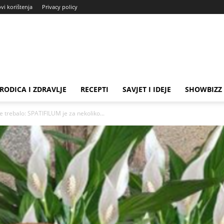
ovi korištenja
Privacy policy
RODICA I ZDRAVLJE
RECEPTI
SAVJET I IDEJE
SHOWBIZZ
je trebalo: SPATIFILUM je za nekoliko...