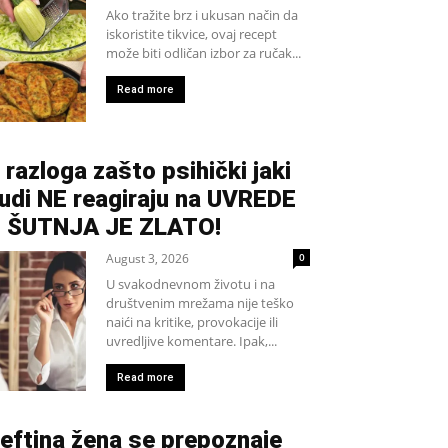
Ako tražite brz i ukusan način da
iskoristite tikvice, ovaj recept
može biti odličan izbor za ručak...
Read more
 razloga zašto psihički jaki
judi NE reagiraju na UVREDE
 ŠUTNJA JE ZLATO!
August 3, 2026
0
U svakodnevnom životu i na
društvenim mrežama nije teško
naići na kritike, provokacije ili
uvredljive komentare. Ipak,...
Read more
eftina žena se prepoznaje