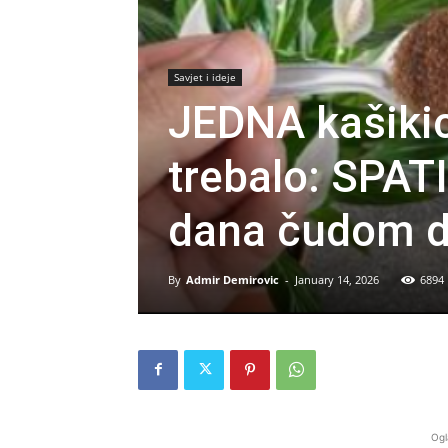
Savjet i ideje
JEDNA kašikica
trebalo: SPAT
dana čudom d
By
Admir Demirovic
-
January 14, 2026
6894
Ogl