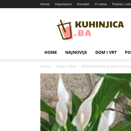
Home
Impressum
Kontakt
O nama
Pravila i usl
Kuhinjica
HOME
NAJNOVIJE
DOM I VRT
PO
Home
Savjet i ideje
JEDNA kašikica je bila sve što 