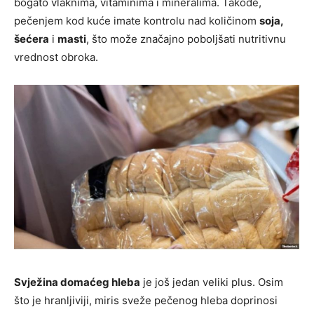
bogato vlaknima, vitaminima i mineralima. Takođe,
pečenjem kod kuće imate kontrolu nad količinom
soja,
šećera
i
masti
, što može značajno poboljšati nutritivnu
vrednost obroka.
Svježina domaćeg hleba
je još jedan veliki plus. Osim
što je hranljiviji, miris sveže pečenog hleba doprinosi