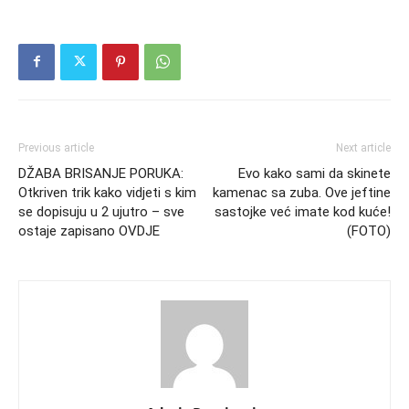
Previous article
Next article
DŽABA BRISANJE PORUKA:
Evo kako sami da skinete
Otkriven trik kako vidjeti s kim
kamenac sa zuba. Ove jeftine
se dopisuju u 2 ujutro – sve
sastojke već imate kod kuće!
ostaje zapisano OVDJE
(FOTO)