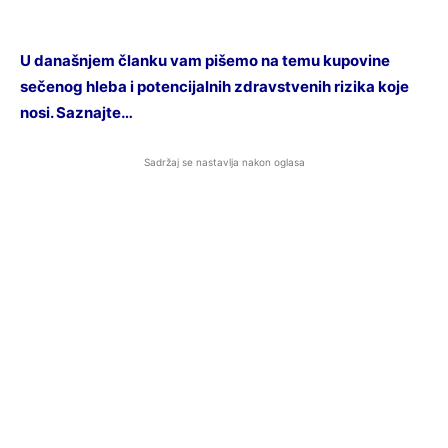
U današnjem članku vam pišemo na temu kupovine
sečenog hleba i potencijalnih zdravstvenih rizika koje
nosi. Saznajte…
Sadržaj se nastavlja nakon oglasa