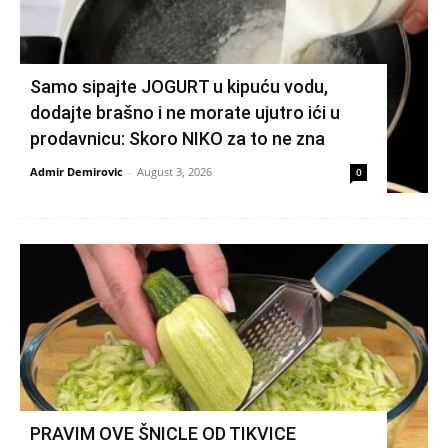
Samo sipajte JOGURT u kipuću vodu,
dodajte brašno i ne morate ujutro ići u
prodavnicu: Skoro NIKO za to ne zna
Admir Demirovic
-
August 3, 2026
0
PRAVIM OVE ŠNICLE OD TIKVICE