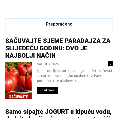
Preporučeno
SAČUVAJTE SJEME PARADAJZA ZA
SLIJEDEĆU GODINU: OVO JE
NAJBOLJI NAČIN
August 3, 2026
0
Sjeme omiljene sorte paradajza možete sačuvati
za narednu sezonu ako odaberete zdrave i
potpuno zrele plodove te...
Read more
Samo sipajte JOGURT u kipuću vodu,