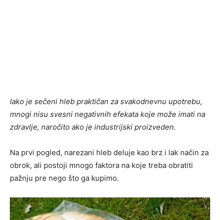
Iako je sečeni hleb praktičan za svakodnevnu upotrebu,
mnogi nisu svesni negativnih efekata koje može imati na
zdravlje, naročito ako je industrijski proizveden.
Na prvi pogled, narezani hleb deluje kao brz i lak način za
obrok, ali postoji mnogo faktora na koje treba obratiti
pažnju pre nego što ga kupimo.