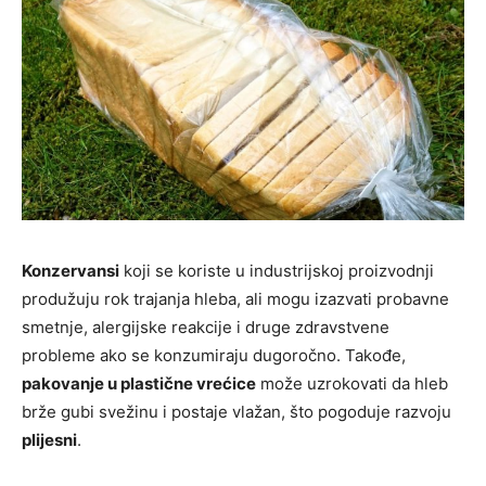
Konzervansi
koji se koriste u industrijskoj proizvodnji
produžuju rok trajanja hleba, ali mogu izazvati probavne
smetnje, alergijske reakcije i druge zdravstvene
probleme ako se konzumiraju dugoročno. Takođe,
pakovanje u plastične vrećice
može uzrokovati da hleb
brže gubi svežinu i postaje vlažan, što pogoduje razvoju
plijesni
.