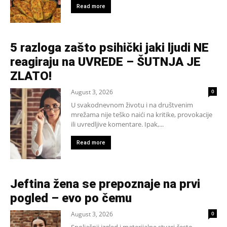
Read more
5 razloga zašto psihički jaki ljudi NE
reagiraju na UVREDE – ŠUTNJA JE
ZLATO!
August 3, 2026
0
U svakodnevnom životu i na društvenim
mrežama nije teško naići na kritike, provokacije
ili uvredljive komentare. Ipak,...
Read more
Jeftina žena se prepoznaje na prvi
pogled – evo po čemu
August 3, 2026
0
Spoljašnji izgled i materijalne stvari često