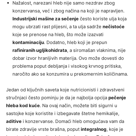
Nažalost, narezani hleb nije samo nezdrav zbog
konzervansa, već i zbog načina na koji je napravljen.
Industrijski mašine za sečenje
često koriste ulja koja
mogu ubrzati rast plijesni, a ta ulja sadrže
nečistoće
koje se prenose na hleb, što može izazvati
kontaminaciju
. Dodatno, hleb koji je prepun
rafiniranih ugljikohidrata
, a siromašan vlaknima, nije
dobar izvor hranljivih materija. Ovo može dovesti do
problema poput debljanja i visokog krvnog pritiska,
naročito ako se konzumira u prekomernim količinama.
Jedan od ključnih saveta koje nutricionisti i zdravstveni
stručnjaci često pominju je da je najbolja opcija
pečenje
hleba kod kuće
. Na ovaj način, možete biti sigurni u
sastojke koje koristite i izbegavate štetne hemikalije,
aditive
i konzervanse. Domaći hleb omogućava vam da
birate zdravije vrste brašna, poput
integralnog
, koje je