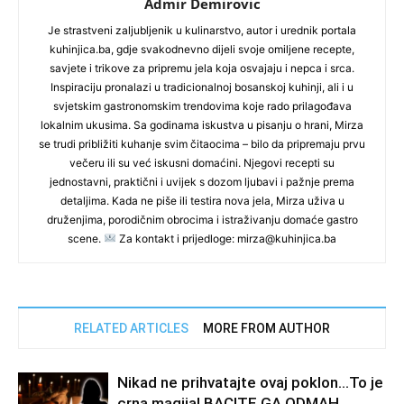
Admir Demirovic
Je strastveni zaljubljenik u kulinarstvo, autor i urednik portala
kuhinjica.ba, gdje svakodnevno dijeli svoje omiljene recepte,
savjete i trikove za pripremu jela koja osvajaju i nepca i srca.
Inspiraciju pronalazi u tradicionalnoj bosanskoj kuhinji, ali i u
svjetskim gastronomskim trendovima koje rado prilagođava
lokalnim ukusima. Sa godinama iskustva u pisanju o hrani, Mirza
se trudi približiti kuhanje svim čitaocima – bilo da pripremaju prvu
večeru ili su već iskusni domaćini. Njegovi recepti su
jednostavni, praktični i uvijek s dozom ljubavi i pažnje prema
detaljima. Kada ne piše ili testira nova jela, Mirza uživa u
druženjima, porodičnim obrocima i istraživanju domaće gastro
scene.
Za kontakt i prijedloge: mirza@kuhinjica.ba
RELATED ARTICLES
MORE FROM AUTHOR
Nikad ne prihvatajte ovaj poklon…To je
crna magija! BACITE GA ODMAH