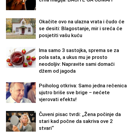
Okačite ovo na ulazna vrata i čudo će
se desiti: Blagostanje, mir i sreća će
posjetiti vašu kuću
Ima samo 3 sastojka, sprema se za
pola sata, a ukus mu je prosto
neodoljiv: Napravite sami domaći
džem od jagoda
Psiholog otkriva: Samo jedna rečenica
ujutro briše sve brige – nećete
vjerovati efektu!
Čuveni pisac tvrdi: „Žena počinje da
stari kad počne da sakriva ove 2
stvari“