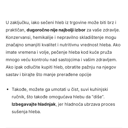
U zaključku, iako sečeni hleb iz trgovine može biti brz i
praktičan,
dugoročno nije najbolji izbor
za vaše zdravlje.
Konzervansi, hemikalije i nepravilno skladištenje mogu
značajno smanjiti kvalitet i nutritivnu vrednost hleba. Ako
imate vremena i volje, pečenje hleba kod kuće pruža
mnogo veću kontrolu nad sastojcima i vašim zdravljem.
Ako ipak odlučite kupiti hleb, obratite pažnju na njegov
sastav i birajte što manje prerađene opcije
Takođe, možete ga umotati u čist, suvi kuhinjski
ručnik, što takođe omogućava hlebu da “diše”.
Izbegavajte hladnjak
, jer hladnoća ubrzava proces
sušenja hleba.