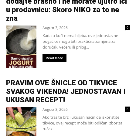
dodajte brašno i ne morate ujutro ići
u prodavnicu: Skoro NIKO za to ne
zna
August 3, 2026
0
Kada u kući nema hljeba, ove jednostavne
pogačice mogu biti praktična zamjena za
doručak, večeru ili prilog...
Read more
PRAVIM OVE ŠNICLE OD TIKVICE
SVAKOG VIKENDA! JEDNOSTAVAN I
UKUSAN RECEPT!
August 3, 2026
0
Ako tražite brz i ukusan način da iskoristite
tikvice, ovaj recept može biti odličan izbor za
ručak...