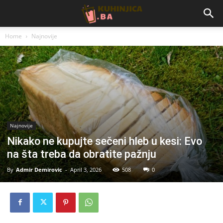
Home
Najnovije
Najnovije
Nikako ne kupujte sečeni hleb u kesi: Evo
na šta treba da obratite pažnju
By
Admir Demirovic
-
April 3, 2026
508
0