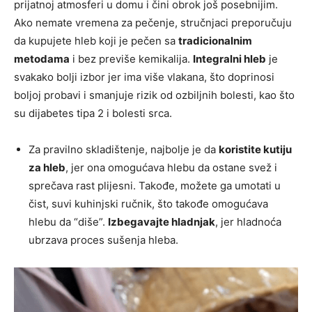
prijatnoj atmosferi u domu i čini obrok još posebnijim.
Ako nemate vremena za pečenje, stručnjaci preporučuju
da kupujete hleb koji je pečen sa
tradicionalnim
metodama
i bez previše kemikalija.
Integralni hleb
je
svakako bolji izbor jer ima više vlakana, što doprinosi
boljoj probavi i smanjuje rizik od ozbiljnih bolesti, kao što
su dijabetes tipa 2 i bolesti srca.
Za pravilno skladištenje, najbolje je da
koristite kutiju
za hleb
, jer ona omogućava hlebu da ostane svež i
sprečava rast plijesni. Takođe, možete ga umotati u
čist, suvi kuhinjski ručnik, što takođe omogućava
hlebu da “diše”.
Izbegavajte hladnjak
, jer hladnoća
ubrzava proces sušenja hleba.