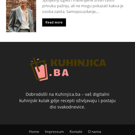
privuku pažnju, ali ne mogu pokazati kakva je
osoba zaista. Samopouzdanje,...
Read more
Dobrodošli na Kuhinjica.ba – vaš digitalni
kuhinjski kutak gdje recepti oživljavaju i postaju
dio svakodnevice.
Home
Impressum
Kontakt
O nama