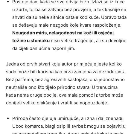
Postoje dani kada se sve odvija brzo. Izlazi se iz kuće
u žurbi, torba se zatvara bez provjere, a tek kasnije se
shvati da su neke sitnice ostale kod kuće. Upravo tada
se dešavaju male nezgode koje kvare raspoloženje.
Neugodan miris, nelagodnost na koži ili osjećaj
težine u stomaku
nisu velike tragedije, ali su dovoljne
da cijeli dan učine napornijim.
Jedna od prvih stvari koju autor primjećuje jeste koliko
soda može biti korisna kao brza zamjena za dezodorans.
Bez parfema, bez agresivnih sastojaka, ona jednostavno
neutrališe ono što tijelo prirodno stvara. U trenucima
kada nema druge opcije, ova mala pomoć iz torbe može
donijeti veliko olakšanje i vratiti samopouzdanje.
Priroda često djeluje umirujuće, ali zna i da iznenadi.
Ubod komarca, blagi osip ili svrbež mogu se pojaviti u
najnezgodnijem trenutku. Autor opisuje kako je mala