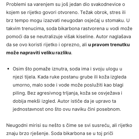
Problemi sa varenjem su još jedan dio svakodnevice o
kojem se rijetko govori otvoreno. Težak obrok, stres ili
brz tempo mogu izazvati neugodan osjećaj u stomaku. U
takvim trenucima, soda bikarbona rastvorena u vodi može
pomoći da se neutralizuje višak kiseline. Autor naglašava
da se ovo koristi rijetko i oprezno, ali
u pravom trenutku
može napraviti veliku razliku
.
Osim što pomaže iznutra, soda ima i svoju ulogu u
njezi tijela. Kada ruke postanu grube ili koža izgleda
umorno, malo sode i vode može poslužiti kao blagi
piling. Bez agresivnog trljanja, koža se osvježava i
dobija mekši izgled. Autor ističe da je upravo ta
jednostavnost ono što ovu naviku čini posebnom.
Neugodni mirisi su nešto s čime se svi susreću, ali rijetko
znaju brzo rješenje. Soda bikarbona se u toj priči