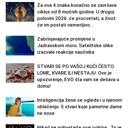
Za ova 4 znaka konačno se završava
ciklus od 8 mučnih godina: U drugoj
polovini 2026. će procvetati, a život
će im postati nemerljivo...
Zabrinjavajuće promjene u
Jadranskom moru: Satelitske slike
izazvale reakcije naučnika
STVARI SE PO VAŠOJ KUĆI ČESTO
LOME, KVARE ILI NESTAJU: Ovo je
upozorenje, EVO šta vam se dešava u
domu!
Inteligencija žene se ogleda i u njenom
oblačenju: 5 stvari koje pametne dame
ne nose
Nikad ne prihvatajte ovaj poklon…To je