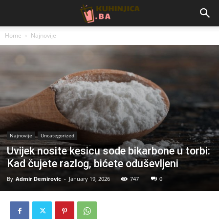
Home
Najnovije
Najnovije
Uncategorized
Uvijek nosite kesicu sode bikarbone u torbi:
Kad čujete razlog, bićete oduševljeni
By
Admir Demirovic
-
January 19, 2026
747
0