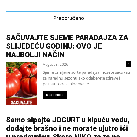
Preporučeno
SAČUVAJTE SJEME PARADAJZA ZA
SLIJEDEĆU GODINU: OVO JE
NAJBOLJI NAČIN
August 3, 2026
0
Sjeme omiljene sorte paradajza možete sačuvati
za narednu sezonu ako odaberete zdrave i
potpuno zrele plodove te...
Read more
Samo sipajte JOGURT u kipuću vodu,
dodajte brašno i ne morate ujutro ići