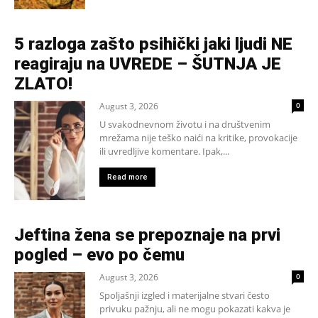
5 razloga zašto psihički jaki ljudi NE
reagiraju na UVREDE – ŠUTNJA JE
ZLATO!
August 3, 2026
0
U svakodnevnom životu i na društvenim
mrežama nije teško naići na kritike, provokacije
ili uvredljive komentare. Ipak,...
Read more
Jeftina žena se prepoznaje na prvi
pogled – evo po čemu
August 3, 2026
0
Spoljašnji izgled i materijalne stvari često
privuku pažnju, ali ne mogu pokazati kakva je