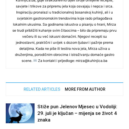
kuhinjica.ba, gdje svakodnevno dijeli svoje omiljene recepte,
savjete i trikove za pripremu jela koja osvajaju i nepca i srca.
Inspiraciju pronalazi u tradicionalnoj bosanskoj kuhinji, ali i u
svjetskim gastronomskim trendovima koje rado prilagođava
lokalnim ukusima. Sa godinama iskustva u pisanju o hrani, Mirza
se trudi približiti kuhanje svim čitaocima – bilo da pripremaju prvu
večeru ili su već iskusni domaćini. Njegovi recepti su
jednostavni, praktični i uvijek s dozom ljubavi i pažnje prema
detaljima. Kada ne piše ili testira nova jela, Mirza uživa u
druženjima, porodičnim obrocima i istraživanju domaće gastro
scene.
Za kontakt i prijedloge: mirza@kuhinjica.ba
RELATED ARTICLES
MORE FROM AUTHOR
Stiže pun Jelenov Mjesec u Vodoliji:
29. juli je ključan – mijenja se život 4
znaka