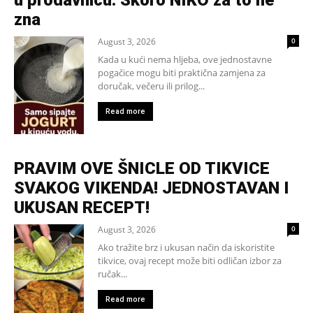
u prodavnicu: Skoro NIKO za to ne
zna
August 3, 2026
0
Kada u kući nema hljeba, ove jednostavne
pogačice mogu biti praktična zamjena za
doručak, večeru ili prilog...
Read more
PRAVIM OVE ŠNICLE OD TIKVICE
SVAKOG VIKENDA! JEDNOSTAVAN I
UKUSAN RECEPT!
August 3, 2026
0
Ako tražite brz i ukusan način da iskoristite
tikvice, ovaj recept može biti odličan izbor za
ručak...
Read more