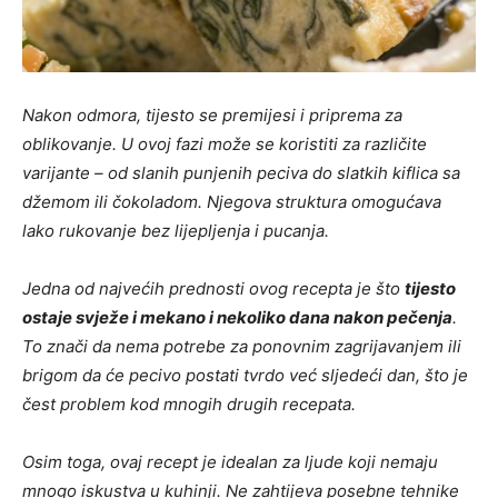
Nakon odmora, tijesto se premijesi i priprema za
oblikovanje. U ovoj fazi može se koristiti za različite
varijante – od slanih punjenih peciva do slatkih kiflica sa
džemom ili čokoladom. Njegova struktura omogućava
lako rukovanje bez lijepljenja i pucanja.
Jedna od najvećih prednosti ovog recepta je što
tijesto
ostaje svježe i mekano i nekoliko dana nakon pečenja
.
To znači da nema potrebe za ponovnim zagrijavanjem ili
brigom da će pecivo postati tvrdo već sljedeći dan, što je
čest problem kod mnogih drugih recepata.
Osim toga, ovaj recept je idealan za ljude koji nemaju
mnogo iskustva u kuhinji. Ne zahtijeva posebne tehnike