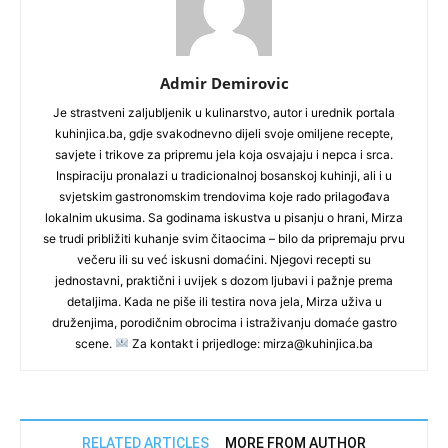
Admir Demirovic
Je strastveni zaljubljenik u kulinarstvo, autor i urednik portala
kuhinjica.ba, gdje svakodnevno dijeli svoje omiljene recepte,
savjete i trikove za pripremu jela koja osvajaju i nepca i srca.
Inspiraciju pronalazi u tradicionalnoj bosanskoj kuhinji, ali i u
svjetskim gastronomskim trendovima koje rado prilagođava
lokalnim ukusima. Sa godinama iskustva u pisanju o hrani, Mirza
se trudi približiti kuhanje svim čitaocima – bilo da pripremaju prvu
večeru ili su već iskusni domaćini. Njegovi recepti su
jednostavni, praktični i uvijek s dozom ljubavi i pažnje prema
detaljima. Kada ne piše ili testira nova jela, Mirza uživa u
druženjima, porodičnim obrocima i istraživanju domaće gastro
scene.
Za kontakt i prijedloge: mirza@kuhinjica.ba
RELATED ARTICLES
MORE FROM AUTHOR