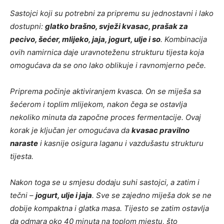
Sastojci koji su potrebni za pripremu su jednostavni i lako
dostupni:
glatko brašno, svježi kvasac, prašak za
pecivo, šećer, mlijeko, jaja, jogurt, ulje i so
. Kombinacija
ovih namirnica daje uravnoteženu strukturu tijesta koja
omogućava da se ono lako oblikuje i ravnomjerno peče.
Priprema počinje aktiviranjem kvasca. On se miješa sa
šećerom i toplim mlijekom, nakon čega se ostavlja
nekoliko minuta da započne proces fermentacije. Ovaj
korak je ključan jer omogućava da
kvasac pravilno
naraste
i kasnije osigura laganu i vazdušastu strukturu
tijesta.
Nakon toga se u smjesu dodaju suhi sastojci, a zatim i
tečni –
jogurt, ulje i jaja
. Sve se zajedno miješa dok se ne
dobije kompaktna i glatka masa. Tijesto se zatim ostavlja
da odmara oko 40 minuta na toplom mjestu, što