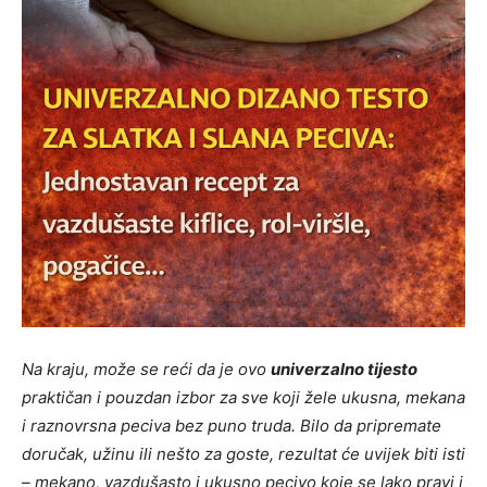
Na kraju, može se reći da je ovo
univerzalno tijesto
praktičan i pouzdan izbor za sve koji žele ukusna, mekana
i raznovrsna peciva bez puno truda. Bilo da pripremate
doručak, užinu ili nešto za goste, rezultat će uvijek biti isti
– mekano, vazdušasto i ukusno pecivo koje se lako pravi i