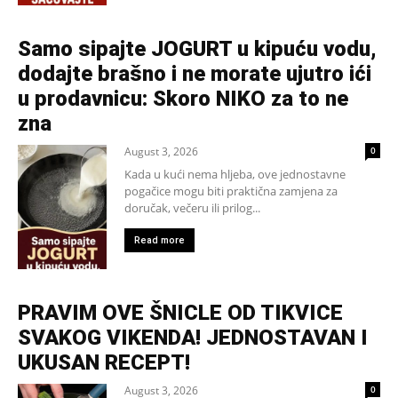
Samo sipajte JOGURT u kipuću vodu,
dodajte brašno i ne morate ujutro ići
u prodavnicu: Skoro NIKO za to ne
zna
August 3, 2026
0
Kada u kući nema hljeba, ove jednostavne
pogačice mogu biti praktična zamjena za
doručak, večeru ili prilog...
Read more
PRAVIM OVE ŠNICLE OD TIKVICE
SVAKOG VIKENDA! JEDNOSTAVAN I
UKUSAN RECEPT!
August 3, 2026
0