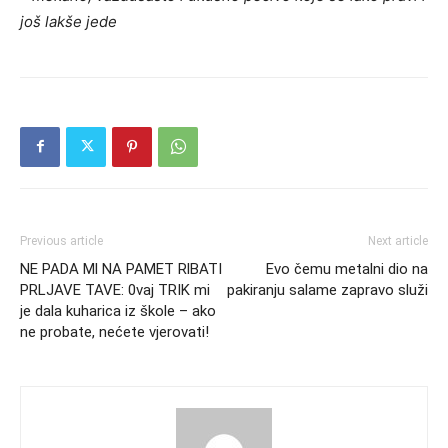
još lakše jede
Previous article
Next article
NE PADA Ml NA PAMET RlBATI
Evo čemu metalni dio na
PRLJAVE TAVE: 0vaj TRIK mi
pakiranju salame zapravo služi
je dala kuharica iz škole – ako
ne probate, nećete vjerovati!