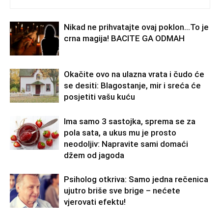
Nikad ne prihvatajte ovaj poklon…To je
crna magija! BACITE GA ODMAH
Okačite ovo na ulazna vrata i čudo će
se desiti: Blagostanje, mir i sreća će
posjetiti vašu kuću
Ima samo 3 sastojka, sprema se za
pola sata, a ukus mu je prosto
neodoljiv: Napravite sami domaći
džem od jagoda
Psiholog otkriva: Samo jedna rečenica
ujutro briše sve brige – nećete
vjerovati efektu!