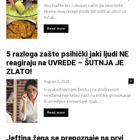
Ako tražite brz i ukusan način da iskoristite
tikvice, ovaj recept može biti odličan izbor za
ručak...
Read more
5 razloga zašto psihički jaki ljudi NE
reagiraju na UVREDE – ŠUTNJA JE
ZLATO!
August 3, 2026
0
U svakodnevnom životu i na društvenim
mrežama nije teško naići na kritike, provokacije
ili uvredljive komentare. Ipak,...
Read more
Jeftina žena se prepoznaje na prvi