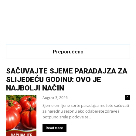
Preporučeno
SAČUVAJTE SJEME PARADAJZA ZA
SLIJEDEĆU GODINU: OVO JE
NAJBOLJI NAČIN
August 3, 2026
0
Sjeme omiljene sorte paradajza možete sačuvati
za narednu sezonu ako odaberete zdrave i
potpuno zrele plodove te...
Read more