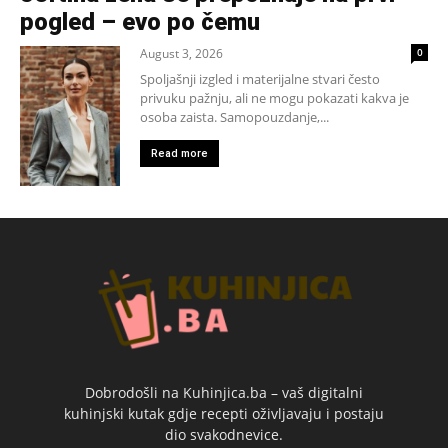
pogled – evo po čemu
August 3, 2026
0
Spoljašnji izgled i materijalne stvari često
privuku pažnju, ali ne mogu pokazati kakva je
osoba zaista. Samopouzdanje,...
Read more
Dobrodošli na Kuhinjica.ba – vaš digitalni
kuhinjski kutak gdje recepti oživljavaju i postaju
dio svakodnevice.