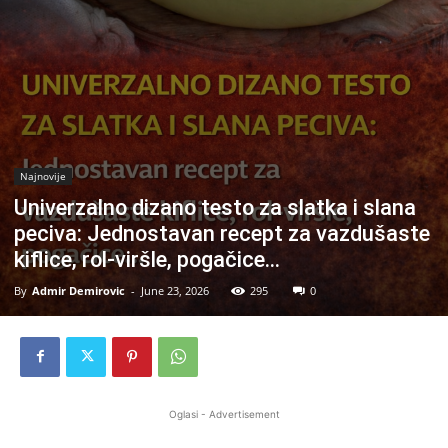
Najnovije
Univerzalno dizano testo za slatka i slana
peciva: Jednostavan recept za vazdušaste
kiflice, rol-viršle, pogačice…
By
Admir Demirovic
-
June 23, 2026
295
0
Oglasi - Advertisement