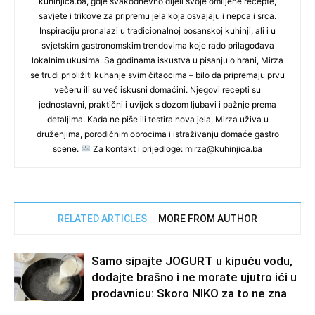
kuhinjica.ba, gdje svakodnevno dijeli svoje omiljene recepte,
savjete i trikove za pripremu jela koja osvajaju i nepca i srca.
Inspiraciju pronalazi u tradicionalnoj bosanskoj kuhinji, ali i u
svjetskim gastronomskim trendovima koje rado prilagođava
lokalnim ukusima. Sa godinama iskustva u pisanju o hrani, Mirza
se trudi približiti kuhanje svim čitaocima – bilo da pripremaju prvu
večeru ili su već iskusni domaćini. Njegovi recepti su
jednostavni, praktični i uvijek s dozom ljubavi i pažnje prema
detaljima. Kada ne piše ili testira nova jela, Mirza uživa u
druženjima, porodičnim obrocima i istraživanju domaće gastro
scene.
Za kontakt i prijedloge: mirza@kuhinjica.ba
RELATED ARTICLES
MORE FROM AUTHOR
Samo sipajte JOGURT u kipuću vodu,
dodajte brašno i ne morate ujutro ići u
prodavnicu: Skoro NIKO za to ne zna