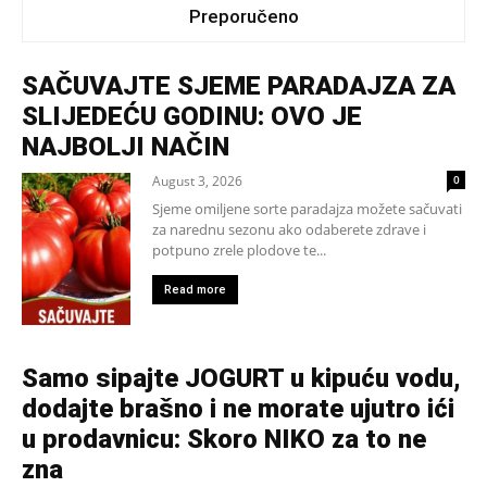
Preporučeno
SAČUVAJTE SJEME PARADAJZA ZA
SLIJEDEĆU GODINU: OVO JE
NAJBOLJI NAČIN
August 3, 2026
0
Sjeme omiljene sorte paradajza možete sačuvati
za narednu sezonu ako odaberete zdrave i
potpuno zrele plodove te...
Read more
Samo sipajte JOGURT u kipuću vodu,
dodajte brašno i ne morate ujutro ići
u prodavnicu: Skoro NIKO za to ne
zna