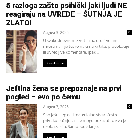
5 razloga zašto psihički jaki ljudi NE
reagiraju na UVREDE – ŠUTNJA JE
ZLATO!
August 3, 2026
0
U svakodnevnom životu i na društvenim
mrežama nije teško naići na kritike, provokacije
ili uvredljive komentare. Ipak,...
Read more
Jeftina žena se prepoznaje na prvi
pogled – evo po čemu
August 3, 2026
0
Spoljašnji izgled i materijalne stvari često
privuku pažnju, ali ne mogu pokazati kakva je
osoba zaista. Samopouzdanje,...
Read more