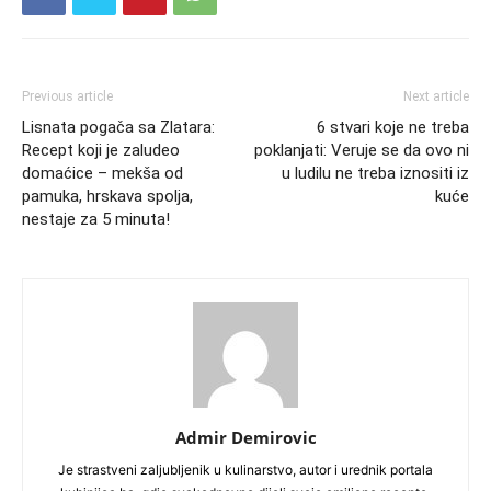
Previous article
Next article
Lisnata pogača sa Zlatara:
6 stvari koje ne treba
Recept koji je zaludeo
poklanjati: Veruje se da ovo ni
domaćice – mekša od
u ludilu ne treba iznositi iz
pamuka, hrskava spolja,
kuće
nestaje za 5 minuta!
Admir Demirovic
Je strastveni zaljubljenik u kulinarstvo, autor i urednik portala