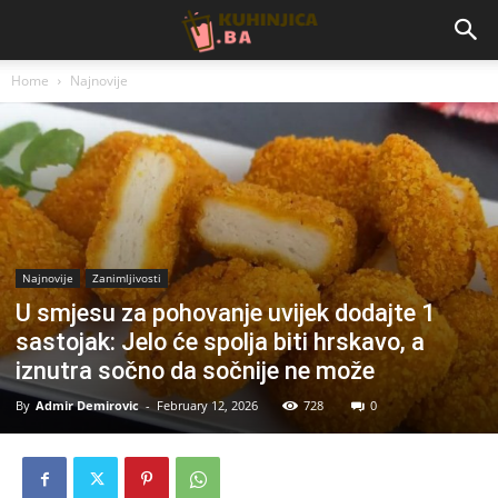
Home
Najnovije
Najnovije
Zanimljivosti
U smjesu za pohovanje uvijek dodajte 1
sastojak: Jelo će spolja biti hrskavo, a
iznutra sočno da sočnije ne može
By
Admir Demirovic
-
February 12, 2026
728
0