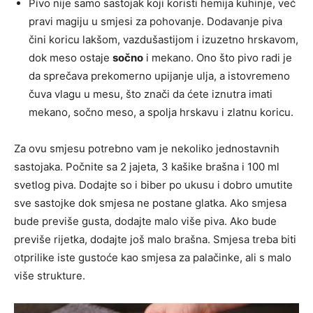
Pivo nije samo sastojak koji koristi hemija kuhinje, već
pravi magiju u smjesi za pohovanje. Dodavanje piva
čini koricu lakšom, vazdušastijom i izuzetno hrskavom,
dok meso ostaje
sočno
i mekano. Ono što pivo radi je
da sprečava prekomerno upijanje ulja, a istovremeno
čuva vlagu u mesu, što znači da ćete iznutra imati
mekano, sočno meso, a spolja hrskavu i zlatnu koricu.
Za ovu smjesu potrebno vam je nekoliko jednostavnih
sastojaka. Počnite sa 2 jajeta, 3 kašike brašna i 100 ml
svetlog piva. Dodajte so i biber po ukusu i dobro umutite
sve sastojke dok smjesa ne postane glatka. Ako smjesa
bude previše gusta, dodajte malo više piva. Ako bude
previše rijetka, dodajte još malo brašna. Smjesa treba biti
otprilike iste gustoće kao smjesa za palačinke, ali s malo
više strukture.