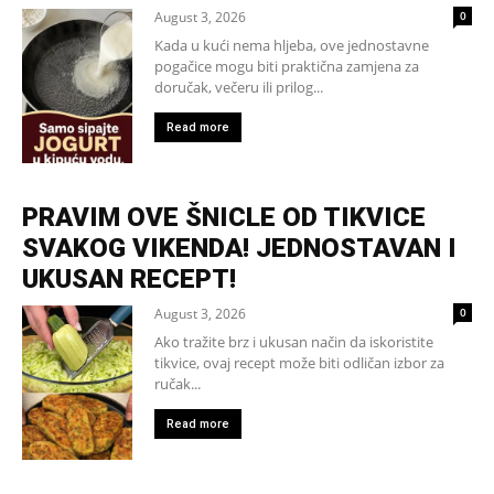
August 3, 2026
0
Kada u kući nema hljeba, ove jednostavne
pogačice mogu biti praktična zamjena za
doručak, večeru ili prilog...
Read more
PRAVIM OVE ŠNICLE OD TIKVICE
SVAKOG VIKENDA! JEDNOSTAVAN I
UKUSAN RECEPT!
August 3, 2026
0
Ako tražite brz i ukusan način da iskoristite
tikvice, ovaj recept može biti odličan izbor za
ručak...
Read more