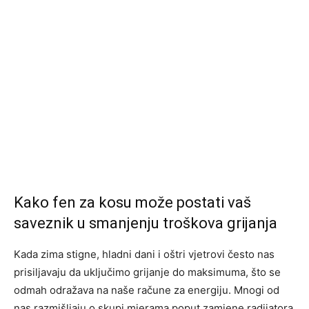
Kako fen za kosu može postati vaš
saveznik u smanjenju troškova grijanja
Kada zima stigne, hladni dani i oštri vjetrovi često nas
prisiljavaju da uključimo grijanje do maksimuma, što se
odmah odražava na naše račune za energiju. Mnogi od
nas razmišljaju o skupi mjerama poput zamjene radijatora