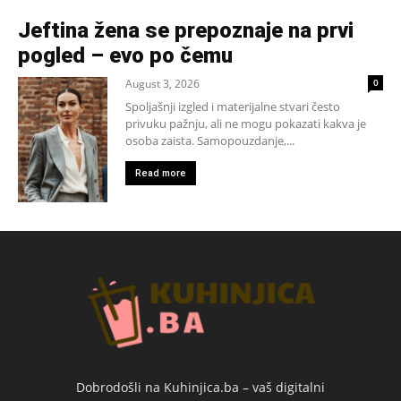
Jeftina žena se prepoznaje na prvi
pogled – evo po čemu
August 3, 2026
0
Spoljašnji izgled i materijalne stvari često
privuku pažnju, ali ne mogu pokazati kakva je
osoba zaista. Samopouzdanje,...
Read more
Dobrodošli na Kuhinjica.ba – vaš digitalni