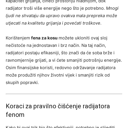
kapacitet grijanja, čineći prostoriju hladnijom, dok
radijator troši više energije nego što je potrebno.
Mnogi
ljudi ne shvataju da upravo ovakva mala prepreka može
utjecati na kvalitetu grijanja i povećati troškove
.
Korištenjem
fena za kosu
možete ukloniti ovaj sloj
nečistoće na jednostavan i brz način. Na taj način,
radijatori postaju efikasniji, što znači da će soba brže i
ravnomjernije grijati, a vi ćete smanjiti potrošnju energije.
Osim finansijske koristi, redovno održavanje radijatora
može produžiti njihov životni vijek i smanjiti rizik od
skupih popravki.
Koraci za pravilno čišćenje radijatora
fenom
Kako bi ovaj trik bio što efektivniji, potrebno je slijediti