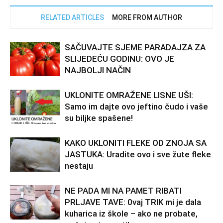
RELATED ARTICLES
MORE FROM AUTHOR
SAČUVAJTE SJEME PARADAJZA ZA
SLIJEDEĆU GODINU: OVO JE
NAJBOLJI NAČIN
UKLONITE OMRAŽENE LISNE UŠI:
Samo im dajte ovo jeftino čudo i vaše
su biljke spašene!
KAKO UKLONITI FLEKE OD ZNOJA SA
JASTUKA: Uradite ovo i sve žute fleke
nestaju
NE PADA Ml NA PAMET RlBATI
PRLJAVE TAVE: 0vaj TRIK mi je dala
kuharica iz škole – ako ne probate,