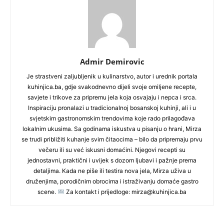
Admir Demirovic
Je strastveni zaljubljenik u kulinarstvo, autor i urednik portala
kuhinjica.ba, gdje svakodnevno dijeli svoje omiljene recepte,
savjete i trikove za pripremu jela koja osvajaju i nepca i srca.
Inspiraciju pronalazi u tradicionalnoj bosanskoj kuhinji, ali i u
svjetskim gastronomskim trendovima koje rado prilagođava
lokalnim ukusima. Sa godinama iskustva u pisanju o hrani, Mirza
se trudi približiti kuhanje svim čitaocima – bilo da pripremaju prvu
večeru ili su već iskusni domaćini. Njegovi recepti su
jednostavni, praktični i uvijek s dozom ljubavi i pažnje prema
detaljima. Kada ne piše ili testira nova jela, Mirza uživa u
druženjima, porodičnim obrocima i istraživanju domaće gastro
scene.
Za kontakt i prijedloge: mirza@kuhinjica.ba