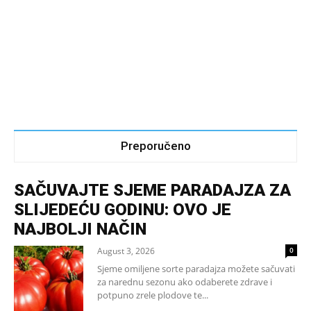
Preporučeno
SAČUVAJTE SJEME PARADAJZA ZA
SLIJEDEĆU GODINU: OVO JE
NAJBOLJI NAČIN
August 3, 2026
0
Sjeme omiljene sorte paradajza možete sačuvati
za narednu sezonu ako odaberete zdrave i
potpuno zrele plodove te...