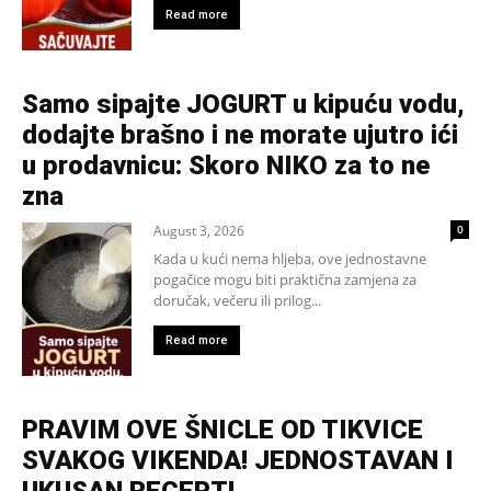
Read more
Samo sipajte JOGURT u kipuću vodu,
dodajte brašno i ne morate ujutro ići
u prodavnicu: Skoro NIKO za to ne
zna
August 3, 2026
0
Kada u kući nema hljeba, ove jednostavne
pogačice mogu biti praktična zamjena za
doručak, večeru ili prilog...
Read more
PRAVIM OVE ŠNICLE OD TIKVICE
SVAKOG VIKENDA! JEDNOSTAVAN I
UKUSAN RECEPT!