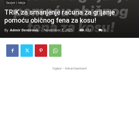
Savjet i ideje
TRIK za smanjenje računa za grijanje
pomoću običnog fena za kosu!
By
Admir Demirovic
-
November 7, 2025
633
0
Oglasi - Advertisement