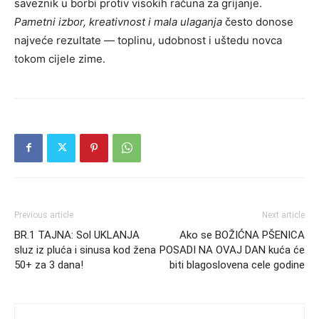
saveznik u borbi protiv visokih računa za grijanje.
Pametni izbor, kreativnost i mala ulaganja
često donose
najveće rezultate — toplinu, udobnost i uštedu novca
tokom cijele zime.
Previous article
Next article
BR.1 TAJNA: Sol UKLANJA
Ako se BOŽIĆNA PŠENICA
sluz iz pluća i sinusa kod žena
POSADI NA OVAJ DAN kuća će
50+ za 3 dana!
biti blagoslovena cele godine