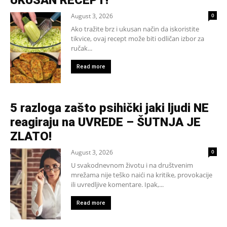
August 3, 2026
0
Ako tražite brz i ukusan način da iskoristite
tikvice, ovaj recept može biti odličan izbor za
ručak...
Read more
5 razloga zašto psihički jaki ljudi NE
reagiraju na UVREDE – ŠUTNJA JE
ZLATO!
August 3, 2026
0
U svakodnevnom životu i na društvenim
mrežama nije teško naići na kritike, provokacije
ili uvredljive komentare. Ipak,...
Read more