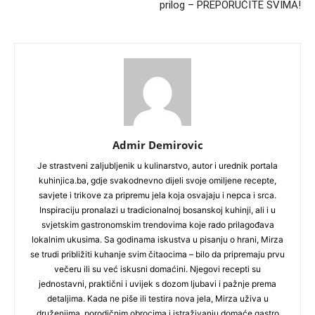
prilog – PREPORUČITE SVIMA!
Admir Demirovic
Je strastveni zaljubljenik u kulinarstvo, autor i urednik portala
kuhinjica.ba, gdje svakodnevno dijeli svoje omiljene recepte,
savjete i trikove za pripremu jela koja osvajaju i nepca i srca.
Inspiraciju pronalazi u tradicionalnoj bosanskoj kuhinji, ali i u
svjetskim gastronomskim trendovima koje rado prilagođava
lokalnim ukusima. Sa godinama iskustva u pisanju o hrani, Mirza
se trudi približiti kuhanje svim čitaocima – bilo da pripremaju prvu
večeru ili su već iskusni domaćini. Njegovi recepti su
jednostavni, praktični i uvijek s dozom ljubavi i pažnje prema
detaljima. Kada ne piše ili testira nova jela, Mirza uživa u
druženjima, porodičnim obrocima i istraživanju domaće gastro