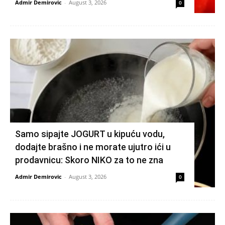
Admir Demirovic
-
August 3, 2026
0
Samo sipajte JOGURT u kipuću vodu,
dodajte brašno i ne morate ujutro ići u
prodavnicu: Skoro NIKO za to ne zna
Admir Demirovic
-
August 3, 2026
0