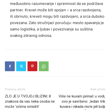
međusobno razumevanje i spremnost da se podržava
partner. Krevet može biti spojen – a srca razdvojena,
ili obrnuto, kreveti mogu biti razdvojeni, a srca duboko
povezana. Zato stručnjaci poručuju: mesto spavanja je
samo logistika, a ljubav i povezivanje su suština
svakog zdravog odnosa.
Previous article
Next article
ZLO JE U TVOJOJ BLIZINI: 8
Više ne kuvam pirinač u vodi,
znakova da vas neka osoba ne
ovo je savršeno: Jedan trik
može ‘očima smisliti’
kuvara i nikada niste jeli bolji