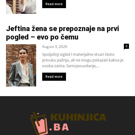
Read more
Jeftina žena se prepoznaje na prvi
pogled – evo po čemu
August 3, 2026
0
Spoljašnji izgled i materijalne stvari često
privuku pažnju, ali ne mogu pokazati kakva je
osoba zaista. Samopouzdanje,...
Read more