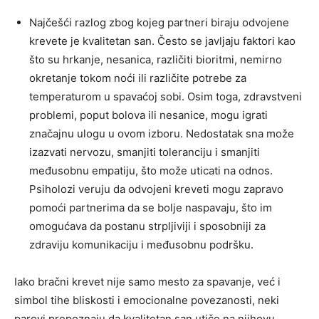
Najčešći razlog zbog kojeg partneri biraju odvojene
krevete je kvalitetan san. Često se javljaju faktori kao
što su hrkanje, nesanica, različiti bioritmi, nemirno
okretanje tokom noći ili različite potrebe za
temperaturom u spavaćoj sobi. Osim toga, zdravstveni
problemi, poput bolova ili nesanice, mogu igrati
značajnu ulogu u ovom izboru. Nedostatak sna može
izazvati nervozu, smanjiti toleranciju i smanjiti
međusobnu empatiju, što može uticati na odnos.
Psiholozi veruju da odvojeni kreveti mogu zapravo
pomoći partnerima da se bolje naspavaju, što im
omogućava da postanu strpljiviji i sposobniji za
zdraviju komunikaciju i međusobnu podršku.
Iako bračni krevet nije samo mesto za spavanje, već i
simbol tihe bliskosti i emocionalne povezanosti, neki
parovi prepoznaju da kvalitetan san utiče na njihovu