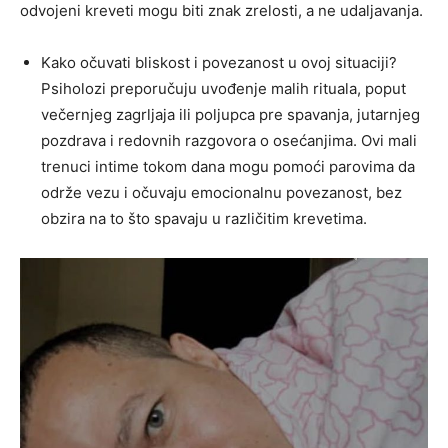
odvojeni kreveti mogu biti znak zrelosti, a ne udaljavanja.
Kako očuvati bliskost i povezanost u ovoj situaciji?
Psiholozi preporučuju uvođenje malih rituala, poput
večernjeg zagrljaja ili poljupca pre spavanja, jutarnjeg
pozdrava i redovnih razgovora o osećanjima. Ovi mali
trenuci intime tokom dana mogu pomoći parovima da
održe vezu i očuvaju emocionalnu povezanost, bez
obzira na to što spavaju u različitim krevetima.