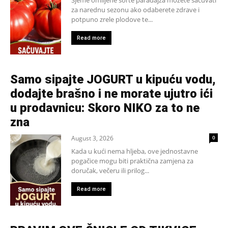
Sjeme omiljene sorte paradajza možete sačuvati
za narednu sezonu ako odaberete zdrave i
potpuno zrele plodove te...
Read more
Samo sipajte JOGURT u kipuću vodu,
dodajte brašno i ne morate ujutro ići
u prodavnicu: Skoro NIKO za to ne
zna
August 3, 2026
0
Kada u kući nema hljeba, ove jednostavne
pogačice mogu biti praktična zamjena za
doručak, večeru ili prilog...
Read more