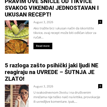
PRAVIM OVE ŠNICLE OD TIKVICE
SVAKOG VIKENDA! JEDNOSTAVAN I
UKUSAN RECEPT!
August 3, 2026
0
Ako tražite brz i ukusan način da iskoristite
tikvice, ovaj recept može biti odličan izbor za
ručak...
Read more
5 razloga zašto psihički jaki ljudi NE
reagiraju na UVREDE – ŠUTNJA JE
ZLATO!
August 3, 2026
0
U svakodnevnom životu i na društvenim
mrežama nije teško naići na kritike, provokacije
ili uvredljive komentare. Ipak,...