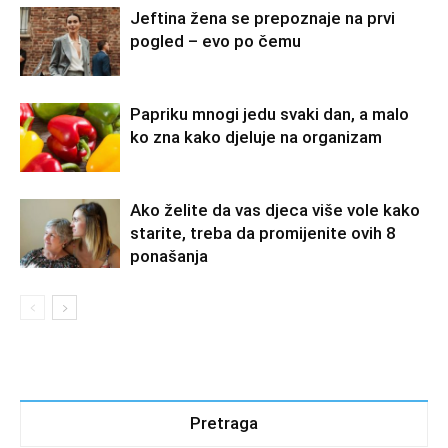
Jeftina žena se prepoznaje na prvi
pogled – evo po čemu
Papriku mnogi jedu svaki dan, a malo
ko zna kako djeluje na organizam
Ako želite da vas djeca više vole kako
starite, treba da promijenite ovih 8
ponašanja
Pretraga