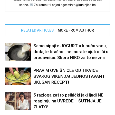
scene.
Za kontakt i prijedloge: mirza@kuhinjica.ba
RELATED ARTICLES
MORE FROM AUTHOR
Samo sipajte JOGURT u kipuću vodu,
dodajte brašno i ne morate ujutro ići u
prodavnicu: Skoro NIKO za to ne zna
PRAVIM OVE ŠNICLE OD TIKVICE
SVAKOG VIKENDA! JEDNOSTAVAN I
UKUSAN RECEPT!
5 razloga zašto psihički jaki ljudi NE
reagiraju na UVREDE – ŠUTNJA JE
ZLATO!