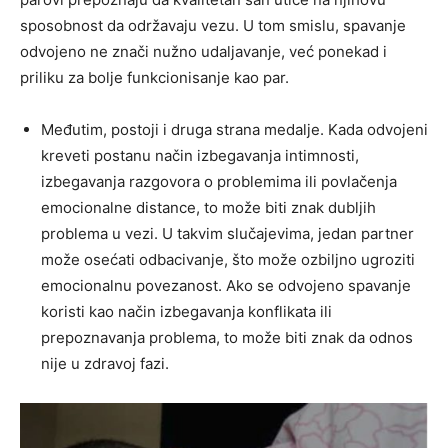
sposobnost da održavaju vezu. U tom smislu, spavanje
odvojeno ne znači nužno udaljavanje, već ponekad i
priliku za bolje funkcionisanje kao par.
Međutim, postoji i druga strana medalje. Kada odvojeni
kreveti postanu način izbegavanja intimnosti,
izbegavanja razgovora o problemima ili povlačenja
emocionalne distance, to može biti znak dubljih
problema u vezi. U takvim slučajevima, jedan partner
može osećati odbacivanje, što može ozbiljno ugroziti
emocionalnu povezanost. Ako se odvojeno spavanje
koristi kao način izbegavanja konflikata ili
prepoznavanja problema, to može biti znak da odnos
nije u zdravoj fazi.