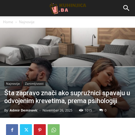
Home
Najnovije
Najnovije
Zanimljivosti
Šta zapravo znači ako supružnici spavaju u
odvojenim krevetima, prema psihologiji
By
Admir Demirovic
-
November 26, 2025
1015
0