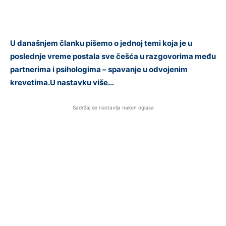
U današnjem članku pišemo o jednoj temi koja je u
poslednje vreme postala sve češća u razgovorima među
partnerima i psihologima – spavanje u odvojenim
krevetima.U nastavku više…
Sadržaj se nastavlja nakon oglasa