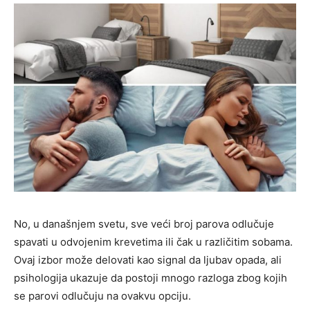
No, u današnjem svetu, sve veći broj parova odlučuje
spavati u odvojenim krevetima ili čak u različitim sobama.
Ovaj izbor može delovati kao signal da ljubav opada, ali
psihologija ukazuje da postoji mnogo razloga zbog kojih
se parovi odlučuju na ovakvu opciju.