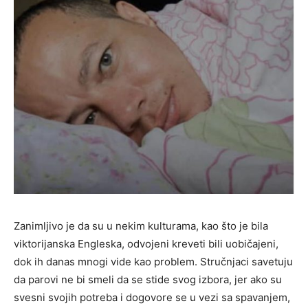
Zanimljivo je da su u nekim kulturama, kao što je bila
viktorijanska Engleska, odvojeni kreveti bili uobičajeni,
dok ih danas mnogi vide kao problem. Stručnjaci savetuju
da parovi ne bi smeli da se stide svog izbora, jer ako su
svesni svojih potreba i dogovore se u vezi sa spavanjem,