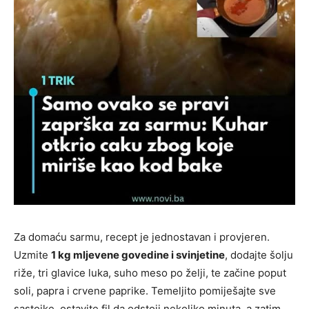
Za domaću sarmu, recept je jednostavan i provjeren.
Uzmite
1 kg mljevene govedine i svinjetine
, dodajte šolju
riže, tri glavice luka, suho meso po želji, te začine poput
soli, papra i crvene paprike. Temeljito pomiješajte sve
sastojke, ostavite fil da odstoji nekoliko minuta, a zatim