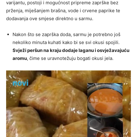
varijantu, postoji i mogućnost pripreme zaprške bez
prženja, miješanjem brašna, vode i crvene paprike te
dodavanja ove smjese direktno u sarmu.
Nakon što se zaprška doda, sarmu je potrebno još
nekoliko minuta kuhati kako bi se svi okusi spojili.
Svježi peršun na kraju dodaje laganu i osvježavajuću
aromu
, čime se uravnotežuju bogati okusi jela.