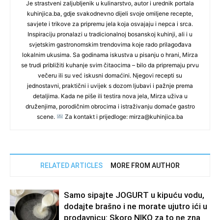
Je strastveni zaljubljenik u kulinarstvo, autor i urednik portala
kuhinjica.ba, gdje svakodnevno dijeli svoje omiljene recepte,
savjete i trikove za pripremu jela koja osvajaju i nepca i srca.
Inspiraciju pronalazi u tradicionalnoj bosanskoj kuhinji, ali i u
svjetskim gastronomskim trendovima koje rado prilagođava
lokalnim ukusima. Sa godinama iskustva u pisanju o hrani, Mirza
se trudi približiti kuhanje svim čitaocima – bilo da pripremaju prvu
večeru ili su već iskusni domaćini. Njegovi recepti su
jednostavni, praktični i uvijek s dozom ljubavi i pažnje prema
detaljima. Kada ne piše ili testira nova jela, Mirza uživa u
druženjima, porodičnim obrocima i istraživanju domaće gastro
scene.
Za kontakt i prijedloge: mirza@kuhinjica.ba
RELATED ARTICLES
MORE FROM AUTHOR
Samo sipajte JOGURT u kipuću vodu,
dodajte brašno i ne morate ujutro ići u
prodavnicu: Skoro NIKO za to ne zna