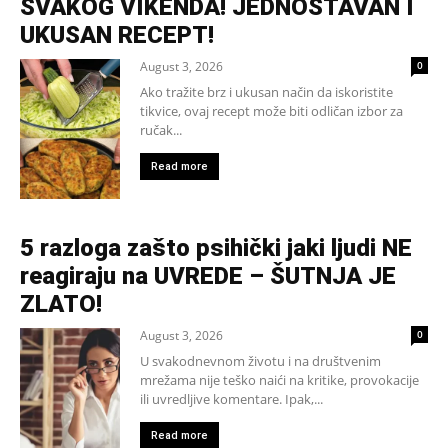
SVAKOG VIKENDA! JEDNOSTAVAN I
UKUSAN RECEPT!
August 3, 2026
0
Ako tražite brz i ukusan način da iskoristite
tikvice, ovaj recept može biti odličan izbor za
ručak...
Read more
5 razloga zašto psihički jaki ljudi NE
reagiraju na UVREDE – ŠUTNJA JE
ZLATO!
August 3, 2026
0
U svakodnevnom životu i na društvenim
mrežama nije teško naići na kritike, provokacije
ili uvredljive komentare. Ipak,...
Read more