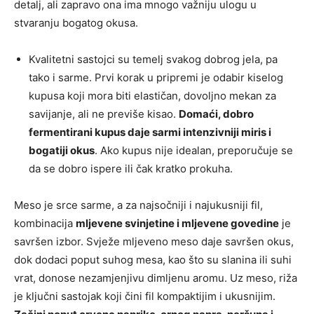
detalj, ali zapravo ona ima mnogo važniju ulogu u
stvaranju bogatog okusa.
Kvalitetni sastojci su temelj svakog dobrog jela, pa
tako i sarme. Prvi korak u pripremi je odabir kiselog
kupusa koji mora biti elastičan, dovoljno mekan za
savijanje, ali ne previše kisao.
Domaći, dobro
fermentirani kupus daje sarmi intenzivniji miris i
bogatiji okus
. Ako kupus nije idealan, preporučuje se
da se dobro ispere ili čak kratko prokuha.
Meso je srce sarme, a za najsočniji i najukusniji fil,
kombinacija
mljevene svinjetine i mljevene govedine
je
savršen izbor. Svježe mljeveno meso daje savršen okus,
dok dodaci poput suhog mesa, kao što su slanina ili suhi
vrat, donose nezamjenjivu dimljenu aromu. Uz meso, riža
je ključni sastojak koji čini fil kompaktijim i ukusnijim.