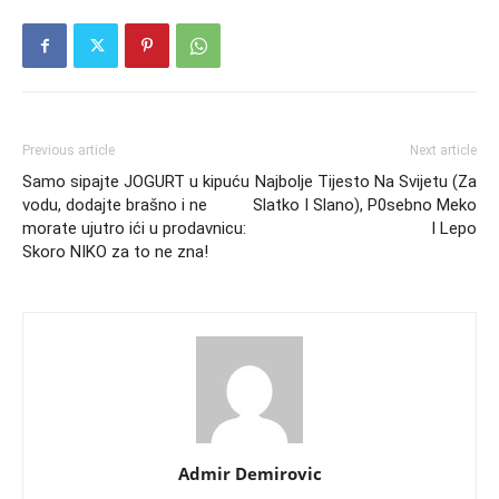
Previous article
Next article
Samo sipajte JOGURT u kipuću
Najbolje Tijesto Na Svijetu (Za
vodu, dodajte brašno i ne
Slatko I Slano), P0sebno Meko
morate ujutro ići u prodavnicu:
I Lepo
Skoro NIKO za to ne zna!
Admir Demirovic