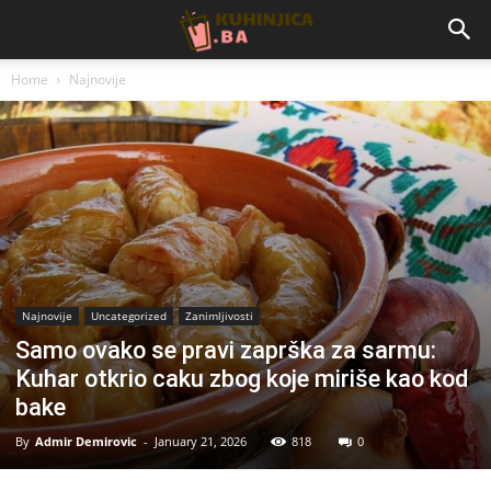
Home
Najnovije
Najnovije
Uncategorized
Zanimljivosti
Samo ovako se pravi zaprška za sarmu:
Kuhar otkrio caku zbog koje miriše kao kod
bake
By
Admir Demirovic
-
January 21, 2026
818
0