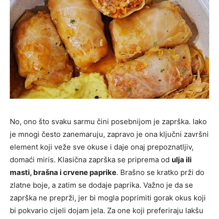
No, ono što svaku sarmu čini posebnijom je zaprška. Iako
je mnogi često zanemaruju, zapravo je ona ključni završni
element koji veže sve okuse i daje onaj prepoznatljiv,
domaći miris. Klasična zaprška se priprema od
ulja ili
masti, brašna i crvene paprike
. Brašno se kratko prži do
zlatne boje, a zatim se dodaje paprika. Važno je da se
zaprška ne preprži, jer bi mogla poprimiti gorak okus koji
bi pokvario cijeli dojam jela. Za one koji preferiraju lakšu