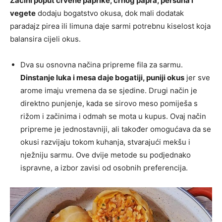
Začini poput crvene paprike, crnog papra, peršuna i
vegete
dodaju bogatstvo okusa, dok mali dodatak
paradajz pirea ili limuna daje sarmi potrebnu kiselost koja
balansira cijeli okus.
Dva su osnovna načina pripreme fila za sarmu.
Dinstanje luka i mesa daje bogatiji, puniji okus
jer sve
arome imaju vremena da se sjedine. Drugi način je
direktno punjenje, kada se sirovo meso pomiješa s
rižom i začinima i odmah se mota u kupus. Ovaj način
pripreme je jednostavniji, ali također omogućava da se
okusi razvijaju tokom kuhanja, stvarajući mekšu i
nježniju sarmu. Ove dvije metode su podjednako
ispravne, a izbor zavisi od osobnih preferencija.