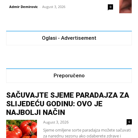
Admir Demirovic
-
August 3, 2026
0
Oglasi - Advertisement
Preporučeno
SAČUVAJTE SJEME PARADAJZA ZA
SLIJEDEĆU GODINU: OVO JE
NAJBOLJI NAČIN
August 3, 2026
0
Sjeme omiljene sorte paradajza možete sačuvati
za narednu sezonu ako odaberete zdrave i