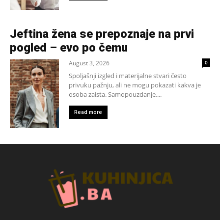
Jeftina žena se prepoznaje na prvi
pogled – evo po čemu
August 3, 2026
0
Spoljašnji izgled i materijalne stvari često
privuku pažnju, ali ne mogu pokazati kakva je
osoba zaista. Samopouzdanje,...
Read more