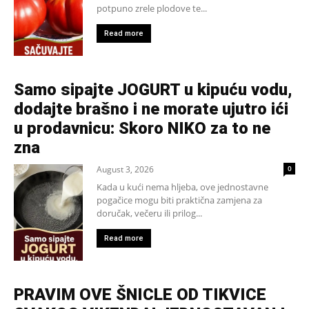
potpuno zrele plodove te...
Read more
Samo sipajte JOGURT u kipuću vodu,
dodajte brašno i ne morate ujutro ići
u prodavnicu: Skoro NIKO za to ne
zna
August 3, 2026
0
Kada u kući nema hljeba, ove jednostavne
pogačice mogu biti praktična zamjena za
doručak, večeru ili prilog...
Read more
PRAVIM OVE ŠNICLE OD TIKVICE