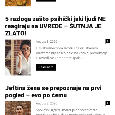
5 razloga zašto psihički jaki ljudi NE
reagiraju na UVREDE – ŠUTNJA JE
ZLATO!
August 3, 2026
0
U svakodnevnom životu i na društvenim
mrežama nije teško naići na kritike, provokacije
ili uvredljive komentare. Ipak,...
Read more
Jeftina žena se prepoznaje na prvi
pogled – evo po čemu
August 3, 2026
0
Spoljašnji izgled i materijalne stvari često
privuku pažnju, ali ne mogu pokazati kakva je