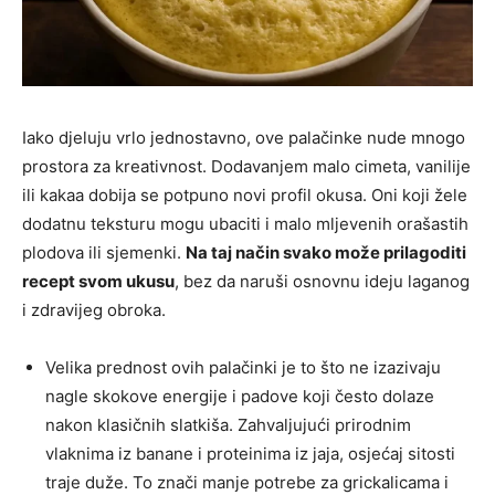
Iako djeluju vrlo jednostavno, ove palačinke nude mnogo
prostora za kreativnost. Dodavanjem malo cimeta, vanilije
ili kakaa dobija se potpuno novi profil okusa. Oni koji žele
dodatnu teksturu mogu ubaciti i malo mljevenih orašastih
plodova ili sjemenki.
Na taj način svako može prilagoditi
recept svom ukusu
, bez da naruši osnovnu ideju laganog
i zdravijeg obroka.
Velika prednost ovih palačinki je to što ne izazivaju
nagle skokove energije i padove koji često dolaze
nakon klasičnih slatkiša. Zahvaljujući prirodnim
vlaknima iz banane i proteinima iz jaja, osjećaj sitosti
traje duže. To znači manje potrebe za grickalicama i