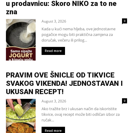
u prodavnicu: Skoro NIKO za to ne
zna
August 3, 2026
0
Kada u kući nema hljeba, ove jednostavne
pogačice mogu biti praktična zamjena za
doručak, večeru ili prilog...
Read more
PRAVIM OVE ŠNICLE OD TIKVICE
SVAKOG VIKENDA! JEDNOSTAVAN I
UKUSAN RECEPT!
August 3, 2026
0
Ako tražite brz i ukusan način da iskoristite
tikvice, ovaj recept može biti odličan izbor za
ručak...
Read more