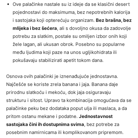
Ove palačinke nastale su iz ideje da se klasični desert
pojednostavi do maksimuma, bez nepotrebnih kalorija
i sastojaka koji opterećuju organizam.
Bez brašna, bez
mlijeka i bez šećera
, ali s dovoljno okusa da zadovolje
potrebu za slatkim, postale su omiljen izbor onih koji
žele lagan, ali ukusan obrok. Posebno su popularne
među ljudima koji paze na unos ugljikohidrata ili
pokušavaju stabilizirati apetit tokom dana.
Osnova ovih palačinki je iznenađujuće jednostavna.
Najčešće se koriste zrela banana i jaja. Banana daje
prirodnu slatkoću i mekoću, dok jaja osiguravaju
strukturu i sitost. Upravo ta kombinacija omogućava da se
palačinke peku bez dodataka poput ulja ili maslaca, a da
pritom ostanu mekane i podatne.
Jednostavnost
sastojaka čini ih dostupnima svima
, bez potrebe za
posebnim namirnicama ili komplikovanom pripremom.