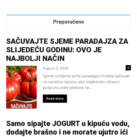
Preporučeno
SAČUVAJTE SJEME PARADAJZA ZA
SLIJEDEĆU GODINU: OVO JE
NAJBOLJI NAČIN
August 3, 2026
0
Sjeme omiljene sorte paradajza možete sačuvati
za narednu sezonu ako odaberete zdrave i
potpuno zrele plodove te...
Read more
Samo sipajte JOGURT u kipuću vodu,
dodajte brašno i ne morate ujutro ići