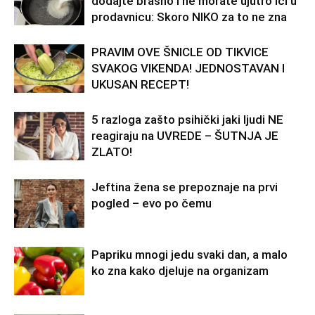
dodajte brašno i ne morate ujutro ići u
prodavnicu: Skoro NIKO za to ne zna
PRAVIM OVE ŠNICLE OD TIKVICE
SVAKOG VIKENDA! JEDNOSTAVAN I
UKUSAN RECEPT!
5 razloga zašto psihički jaki ljudi NE
reagiraju na UVREDE – ŠUTNJA JE
ZLATO!
Jeftina žena se prepoznaje na prvi
pogled – evo po čemu
Papriku mnogi jedu svaki dan, a malo
ko zna kako djeluje na organizam