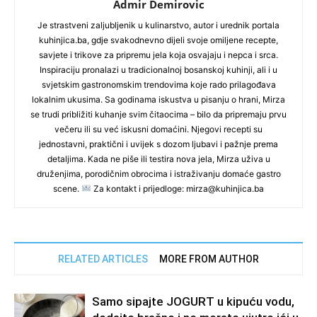
Admir Demirovic
Je strastveni zaljubljenik u kulinarstvo, autor i urednik portala
kuhinjica.ba, gdje svakodnevno dijeli svoje omiljene recepte,
savjete i trikove za pripremu jela koja osvajaju i nepca i srca.
Inspiraciju pronalazi u tradicionalnoj bosanskoj kuhinji, ali i u
svjetskim gastronomskim trendovima koje rado prilagođava
lokalnim ukusima. Sa godinama iskustva u pisanju o hrani, Mirza
se trudi približiti kuhanje svim čitaocima – bilo da pripremaju prvu
večeru ili su već iskusni domaćini. Njegovi recepti su
jednostavni, praktični i uvijek s dozom ljubavi i pažnje prema
detaljima. Kada ne piše ili testira nova jela, Mirza uživa u
druženjima, porodičnim obrocima i istraživanju domaće gastro
scene.
Za kontakt i prijedloge: mirza@kuhinjica.ba
RELATED ARTICLES
MORE FROM AUTHOR
Samo sipajte JOGURT u kipuću vodu,