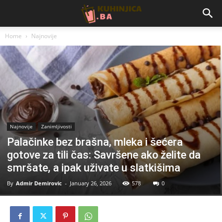
Home
Najnovije
Najnovije
Zanimljivosti
Palačinke bez brašna, mleka i šećera
gotove za tili čas: Savršene ako želite da
smršate, a ipak uživate u slatkišima
By
Admir Demirovic
-
January 26, 2026
578
0