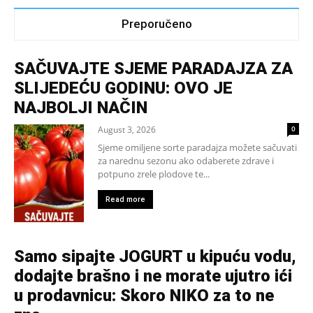
Preporučeno
SAČUVAJTE SJEME PARADAJZA ZA
SLIJEDEĆU GODINU: OVO JE
NAJBOLJI NAČIN
August 3, 2026
0
Sjeme omiljene sorte paradajza možete sačuvati
za narednu sezonu ako odaberete zdrave i
potpuno zrele plodove te...
Read more
Samo sipajte JOGURT u kipuću vodu,
dodajte brašno i ne morate ujutro ići
u prodavnicu: Skoro NIKO za to ne