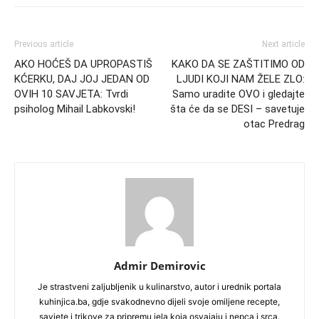
Previous article
Next article
AKO HOĆEŠ DA UPROPASTIŠ
KAKO DA SE ZAŠTITIMO OD
KĆERKU, DAJ JOJ JEDAN OD
LJUDI KOJI NAM ŽELE ZLO:
OVIH 10 SAVJETA: Tvrdi
Samo uradite OVO i gledajte
psiholog Mihail Labkovski!
šta će da se DESI – savetuje
otac Predrag
Admir Demirovic
Je strastveni zaljubljenik u kulinarstvo, autor i urednik portala
kuhinjica.ba, gdje svakodnevno dijeli svoje omiljene recepte,
savjete i trikove za pripremu jela koja osvajaju i nepca i srca.