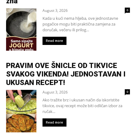
zna
August 3, 2026
0
Kada u kući nema hljeba, ove jednostavne
pogačice mogu biti praktična zamjena za
doručak, večeru ili prilog...
Read more
PRAVIM OVE ŠNICLE OD TIKVICE
SVAKOG VIKENDA! JEDNOSTAVAN I
UKUSAN RECEPT!
August 3, 2026
0
Ako tražite brz i ukusan način da iskoristite
tikvice, ovaj recept može biti odličan izbor za
ručak...
Read more