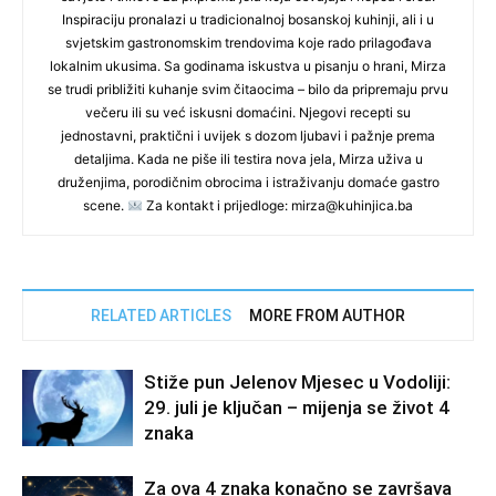
Inspiraciju pronalazi u tradicionalnoj bosanskoj kuhinji, ali i u
svjetskim gastronomskim trendovima koje rado prilagođava
lokalnim ukusima. Sa godinama iskustva u pisanju o hrani, Mirza
se trudi približiti kuhanje svim čitaocima – bilo da pripremaju prvu
večeru ili su već iskusni domaćini. Njegovi recepti su
jednostavni, praktični i uvijek s dozom ljubavi i pažnje prema
detaljima. Kada ne piše ili testira nova jela, Mirza uživa u
druženjima, porodičnim obrocima i istraživanju domaće gastro
scene.
Za kontakt i prijedloge: mirza@kuhinjica.ba
RELATED ARTICLES
MORE FROM AUTHOR
Stiže pun Jelenov Mjesec u Vodoliji:
29. juli je ključan – mijenja se život 4
znaka
Za ova 4 znaka konačno se završava