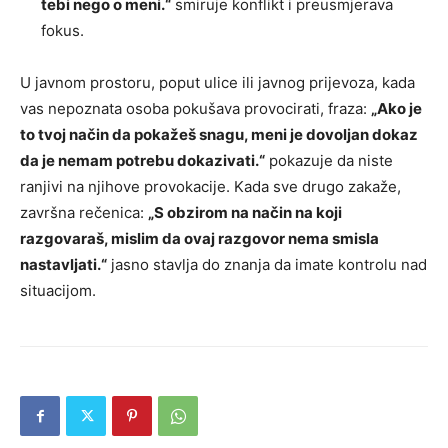
tebi nego o meni.“
smiruje konflikt i preusmjerava
fokus.
U javnom prostoru, poput ulice ili javnog prijevoza, kada
vas nepoznata osoba pokušava provocirati, fraza:
„Ako je
to tvoj način da pokažeš snagu, meni je dovoljan dokaz
da je nemam potrebu dokazivati.“
pokazuje da niste
ranjivi na njihove provokacije. Kada sve drugo zakaže,
završna rečenica:
„S obzirom na način na koji
razgovaraš, mislim da ovaj razgovor nema smisla
nastavljati.“
jasno stavlja do znanja da imate kontrolu nad
situacijom.