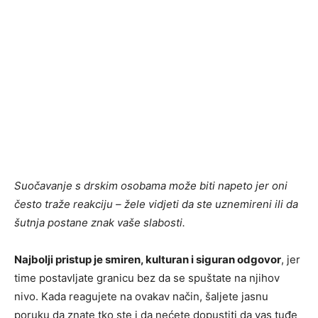
Suočavanje s drskim osobama može biti napeto jer oni
često traže reakciju – žele vidjeti da ste uznemireni ili da
šutnja postane znak vaše slabosti.
Najbolji pristup je smiren, kulturan i siguran odgovor
, jer
time postavljate granicu bez da se spuštate na njihov
nivo. Kada reagujete na ovakav način, šaljete jasnu
poruku da znate tko ste i da nećete dopustiti da vas tuđe