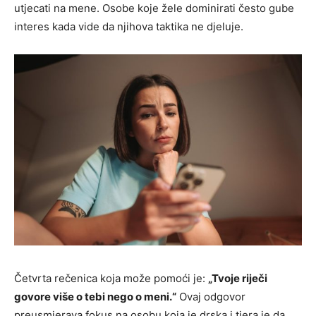
utjecati na mene. Osobe koje žele dominirati često gube
interes kada vide da njihova taktika ne djeluje.
Četvrta rečenica koja može pomoći je:
„Tvoje riječi
govore više o tebi nego o meni.“
Ovaj odgovor
preusmjerava fokus na osobu koja je drska i tjera je da