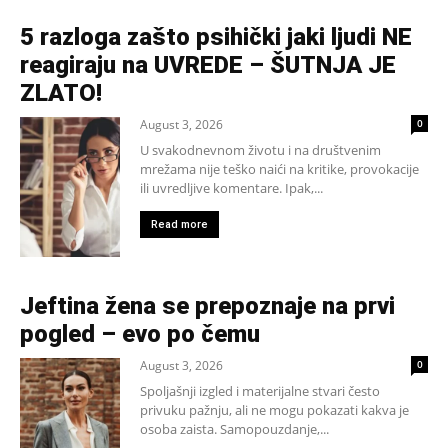
5 razloga zašto psihički jaki ljudi NE
reagiraju na UVREDE – ŠUTNJA JE
ZLATO!
August 3, 2026
0
U svakodnevnom životu i na društvenim
mrežama nije teško naići na kritike, provokacije
ili uvredljive komentare. Ipak,...
Read more
Jeftina žena se prepoznaje na prvi
pogled – evo po čemu
August 3, 2026
0
Spoljašnji izgled i materijalne stvari često
privuku pažnju, ali ne mogu pokazati kakva je
osoba zaista. Samopouzdanje,...