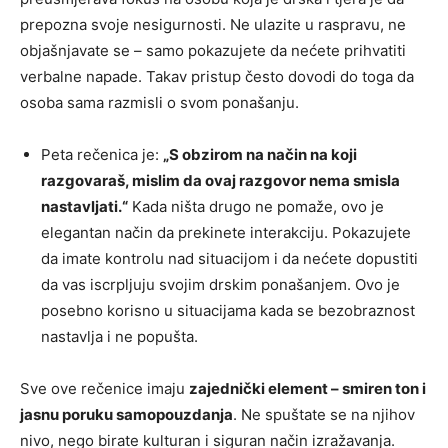
prepozna svoje nesigurnosti. Ne ulazite u raspravu, ne
objašnjavate se – samo pokazujete da nećete prihvatiti
verbalne napade. Takav pristup često dovodi do toga da
osoba sama razmisli o svom ponašanju.
Peta rečenica je:
„S obzirom na način na koji
razgovaraš, mislim da ovaj razgovor nema smisla
nastavljati.“
Kada ništa drugo ne pomaže, ovo je
elegantan način da prekinete interakciju. Pokazujete
da imate kontrolu nad situacijom i da nećete dopustiti
da vas iscrpljuju svojim drskim ponašanjem. Ovo je
posebno korisno u situacijama kada se bezobraznost
nastavlja i ne popušta.
Sve ove rečenice imaju
zajednički element – smiren ton i
jasnu poruku samopouzdanja
. Ne spuštate se na njihov
nivo, nego birate kulturan i siguran način izražavanja.