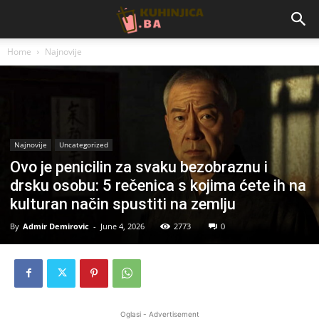
Home
Najnovije
Najnovije
Uncategorized
Ovo je penicilin za svaku bezobraznu i
drsku osobu: 5 rečenica s kojima ćete ih na
kulturan način spustiti na zemlju
By
Admir Demirovic
-
June 4, 2026
2773
0
Oglasi - Advertisement