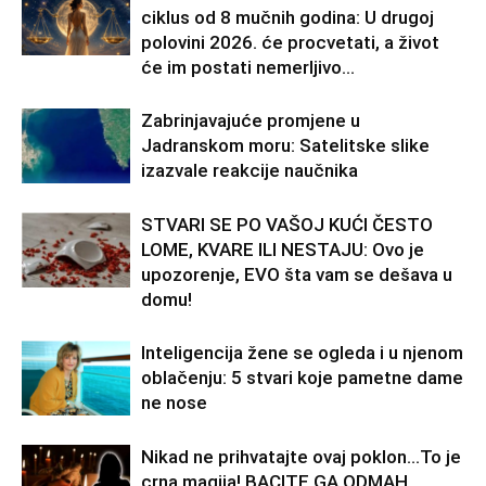
ciklus od 8 mučnih godina: U drugoj
polovini 2026. će procvetati, a život
će im postati nemerljivo...
Zabrinjavajuće promjene u
Jadranskom moru: Satelitske slike
izazvale reakcije naučnika
STVARI SE PO VAŠOJ KUĆI ČESTO
LOME, KVARE ILI NESTAJU: Ovo je
upozorenje, EVO šta vam se dešava u
domu!
Inteligencija žene se ogleda i u njenom
oblačenju: 5 stvari koje pametne dame
ne nose
Nikad ne prihvatajte ovaj poklon…To je
crna magija! BACITE GA ODMAH