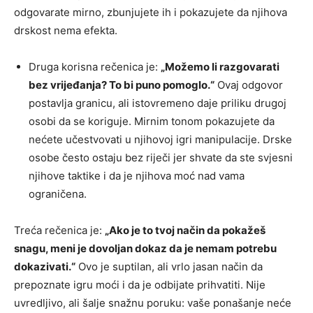
odgovarate mirno, zbunjujete ih i pokazujete da njihova
drskost nema efekta.
Druga korisna rečenica je:
„Možemo li razgovarati
bez vrijeđanja? To bi puno pomoglo.“
Ovaj odgovor
postavlja granicu, ali istovremeno daje priliku drugoj
osobi da se koriguje. Mirnim tonom pokazujete da
nećete učestvovati u njihovoj igri manipulacije. Drske
osobe često ostaju bez riječi jer shvate da ste svjesni
njihove taktike i da je njihova moć nad vama
ograničena.
Treća rečenica je:
„Ako je to tvoj način da pokažeš
snagu, meni je dovoljan dokaz da je nemam potrebu
dokazivati.“
Ovo je suptilan, ali vrlo jasan način da
prepoznate igru moći i da je odbijate prihvatiti. Nije
uvredljivo, ali šalje snažnu poruku: vaše ponašanje neće