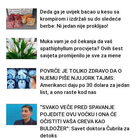
Deda ga je uvijek bacao u kesu sa
krompirom i izdržali su do sledeće
berbe: Ni jedan nije proklijao!
Muka vam je od čekanja da vaš
spathiphyllum procvjeta? Ovih šest
savjeta promijenilo je sve za mene
POVRĆE JE TOLIKO ZDRAVO DA O
NJEMU PIŠE NJUJORK TAJMS:
Amerikanci daju po 30 dolara za jedan
list, a ono raste kod nas
“SVAKO VEČE PRED SPAVANJE
POJEDITE OVU VOĆKU I ONA ĆE
OČISTITI VAŠA CREVA KAO
BULDOŽER”: Savet doktora Čubrila za
detoks