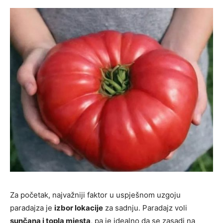
Za početak, najvažniji faktor u uspješnom uzgoju
paradajza je
izbor lokacije
za sadnju. Paradajz voli
sunčana i topla mjesta
, pa je idealno da se zasadi na