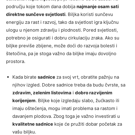
području koje tokom dana dobija
najmanje osam sati
direktne sunčeve svjetlosti
. Biljka koristi sunčevu
energiju za rast i razvoj, tako da svjetlost igra ključnu
ulogu u njenom zdravlju i plodnosti. Pored svjetlosti,
potrebno je osigurati i dobru cirkulaciju zraka. Ako su
biljke previše zbijene, može doći do razvoja bolesti i
štetočina, pa je stoga važno da biljke imaju dovoljno
prostora.
Kada birate
sadnice
za svoj vrt, obratite pažnju na
njihov izgled. Dobre sadnice treba da budu čvrste, sa
zdravim, zelenim listovima
i
dobro razvijenim
korijenjem
. Biljke koje izgledaju slabo, žućkasto ili
imaju oštećenja, mogu imati problema sa rastom i
davanjem plodova. Zbog toga je važno investirati u
kvalitetne sadnice
koje će pružiti dobar početak za
vašu biljku.