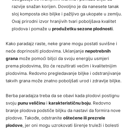
razvije snažan korijen. Dovoljno je da nanesete tanak
sloj komposta oko biljke i pažljivo ga ukopate u zemlju.
Ovaj prirodni izvor hranjivih tvari poboljšava kvalitet
plodova i pomaže u
produžetku sezone plodnosti
.
Kako paradajz raste, neke grane mogu postati suvišne i
neće doprinositi plodovima. Uklanjanje
nepotrebnih
grana
može pomoći biljci da svoju energiju usmjeri
prema plodovima, što će rezultirati većim i kvalitetnijim
plodovima. Redovno pregledavanje biljke i odstranjivanje
takvih grana može znatno poboljšati urod i zdravlje biljke.
Berba paradajza treba da se obavi kada plodovi postignu
svoju
punu veličinu
i
karakterističnu boju
. Redovno
branje plodova podstiče biljku da nastavi da formira nove
plodove. Takođe, odstranite
oštećene ili prezrele
plodove
, jer oni mogu uzrokovati širenje truleži i bolesti