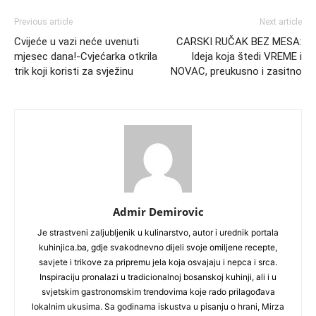
Previous article
Next article
Cvijeće u vazi neće uvenuti
CARSKI RUČAK BEZ MESA:
mjesec dana!-Cvjećarka otkrila
Ideja koja štedi VREME i
trik koji koristi za svježinu
NOVAC, preukusno i zasitno
Admir Demirovic
Je strastveni zaljubljenik u kulinarstvo, autor i urednik portala
kuhinjica.ba, gdje svakodnevno dijeli svoje omiljene recepte,
savjete i trikove za pripremu jela koja osvajaju i nepca i srca.
Inspiraciju pronalazi u tradicionalnoj bosanskoj kuhinji, ali i u
svjetskim gastronomskim trendovima koje rado prilagođava
lokalnim ukusima. Sa godinama iskustva u pisanju o hrani, Mirza