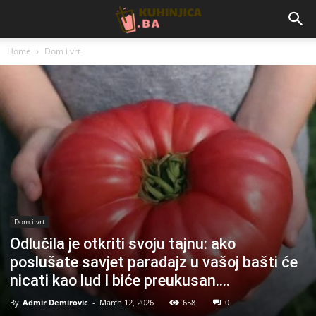
Home
Dom i vrt
Dom i vrt
Odlučila je otkriti svoju tajnu: ako
poslušate savjet paradajz u vašoj bašti će
nicati kao lud I biće preukusan….
By
Admir Demirovic
-
March 12, 2026
658
0