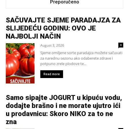
Preporučeno
SAČUVAJTE SJEME PARADAJZA ZA
SLIJEDEĆU GODINU: OVO JE
NAJBOLJI NAČIN
August 3, 2026
0
Sjeme omiljene sorte paradajza možete sačuvati
za narednu sezonu ako odaberete zdrave i
potpuno zrele plodove te...
Read more
Samo sipajte JOGURT u kipuću vodu,
dodajte brašno i ne morate ujutro ići
u prodavnicu: Skoro NIKO za to ne
zna