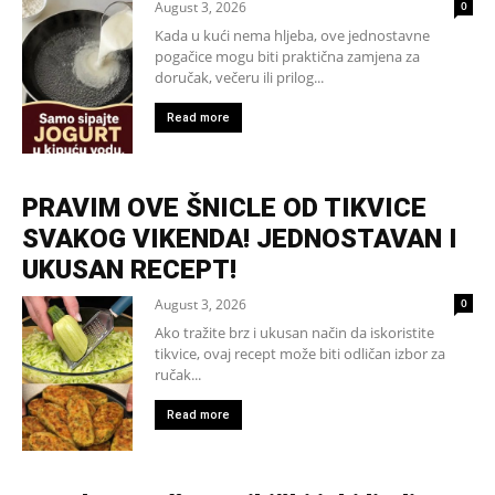
August 3, 2026
0
Kada u kući nema hljeba, ove jednostavne
pogačice mogu biti praktična zamjena za
doručak, večeru ili prilog...
Read more
PRAVIM OVE ŠNICLE OD TIKVICE
SVAKOG VIKENDA! JEDNOSTAVAN I
UKUSAN RECEPT!
August 3, 2026
0
Ako tražite brz i ukusan način da iskoristite
tikvice, ovaj recept može biti odličan izbor za
ručak...
Read more