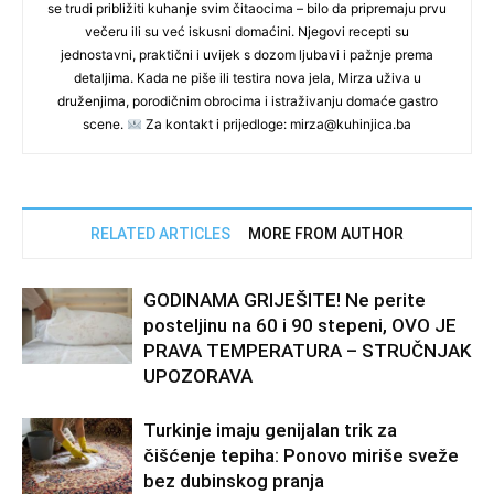
se trudi približiti kuhanje svim čitaocima – bilo da pripremaju prvu
večeru ili su već iskusni domaćini. Njegovi recepti su
jednostavni, praktični i uvijek s dozom ljubavi i pažnje prema
detaljima. Kada ne piše ili testira nova jela, Mirza uživa u
druženjima, porodičnim obrocima i istraživanju domaće gastro
scene.
Za kontakt i prijedloge: mirza@kuhinjica.ba
RELATED ARTICLES
MORE FROM AUTHOR
GODINAMA GRIJEŠITE! Ne perite
posteljinu na 60 i 90 stepeni, OVO JE
PRAVA TEMPERATURA – STRUČNJAK
UPOZORAVA
Turkinje imaju genijalan trik za
čišćenje tepiha: Ponovo miriše sveže
bez dubinskog pranja