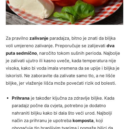
Za pravilno
zalivanje
paradajza, bitno je znati da biljka
voli umjereno zalivanje. Preporučuje se zalijevati
dva
puta sedmično
, naročito tokom sušnih perioda. Najbolje
je zalivati ujutro ili kasno uveče, kada temperatura nije
visoka, kako bi voda imala vremena da se upije i biljka je
iskoristi. Ne zaboravite da zalivate samo tlo, a ne lišće
biljke, jer vlaženje lišća može povećati rizik od bolesti.
Prihrana
je također ključna za zdravlje biljke. Kada
paradajz počne da cvjeta, potrebno je dodatno
nahraniti biljku kako bi dala što veći urod. Najbolji
način za prihranu je upotreba
komposta
, koji
obogaćuje tlo hranljivim tvarima i pomaže biljci da