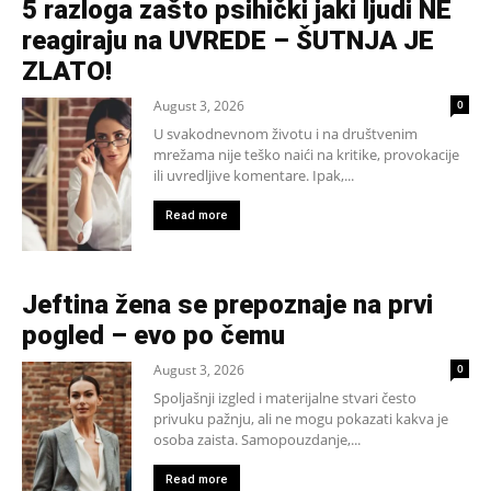
5 razloga zašto psihički jaki ljudi NE
reagiraju na UVREDE – ŠUTNJA JE
ZLATO!
August 3, 2026
0
U svakodnevnom životu i na društvenim
mrežama nije teško naići na kritike, provokacije
ili uvredljive komentare. Ipak,...
Read more
Jeftina žena se prepoznaje na prvi
pogled – evo po čemu
August 3, 2026
0
Spoljašnji izgled i materijalne stvari često
privuku pažnju, ali ne mogu pokazati kakva je
osoba zaista. Samopouzdanje,...
Read more