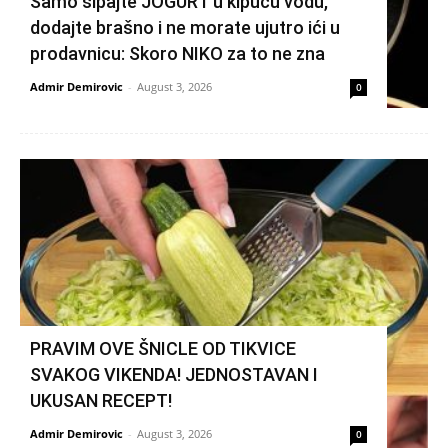
Samo sipajte JOGURT u kipuću vodu,
dodajte brašno i ne morate ujutro ići u
prodavnicu: Skoro NIKO za to ne zna
Admir Demirovic
-
August 3, 2026
0
PRAVIM OVE ŠNICLE OD TIKVICE
SVAKOG VIKENDA! JEDNOSTAVAN I
UKUSAN RECEPT!
Admir Demirovic
-
August 3, 2026
0