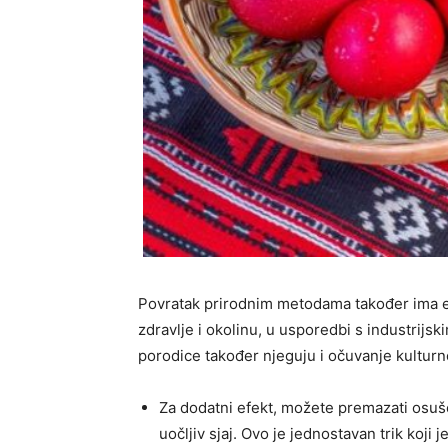
Povratak prirodnim metodama također ima eko
zdravlje i okolinu, u usporedbi s industrijsk
porodice također njeguju i očuvanje kulturn
Za dodatni efekt, možete premazati osušen 
uočljiv sjaj. Ovo je jednostavan trik koji j