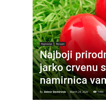
Najnovije
Recepti
Najboji prirod
jarko crvenu 
namirnica vam
By
Admir Demirovic
-
March 24, 2026
1490