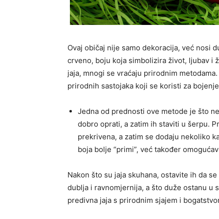
Ovaj običaj nije samo dekoracija, već nosi 
crveno, boju koja simbolizira život, ljubav i 
jaja, mnogi se vraćaju prirodnim metodama. Z
prirodnih sastojaka koji se koristi za bojenje
Jedna od prednosti ove metode je što ne
dobro oprati, a zatim ih staviti u šerpu.
prekrivena, a zatim se dodaju nekoliko k
boja bolje “primi”, već također omogućav
Nakon što su jaja skuhana, ostavite ih da s
dublja i ravnomjernija, a što duže ostanu u so
predivna jaja s prirodnim sjajem i bogatstvo