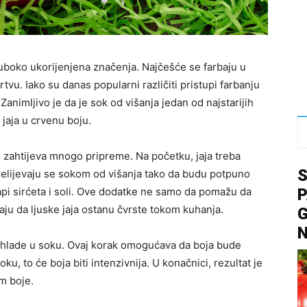
duboko ukorijenjena značenja. Najčešće se farbaju u
žrtvu. Iako su danas popularni različiti pristupi farbanju
animljivo je da je sok od višanja jedan od najstarijih
 jaja u crvenu boju.
 zahtijeva mnogo pripreme. Na početku, jaja treba
 Prelijevaju se sokom od višanja tako da budu potpuno
api sirćeta i soli. Ove dodatke ne samo da pomažu da
P
aju da ljuske jaja ostanu čvrste tokom kuhanja.
G
e hlade u soku. Ovaj korak omogućava da boja bude
ku, to će boja biti intenzivnija. U konačnici, rezultat je
m boje.