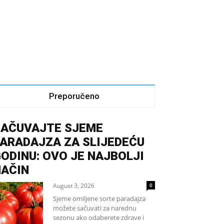
Preporučeno
SAČUVAJTE SJEME
ARADAJZA ZA SLIJEDEĆU
ODINU: OVO JE NAJBOLJI
NAČIN
August 3, 2026
0
Sjeme omiljene sorte paradajza
možete sačuvati za narednu
sezonu ako odaberete zdrave i