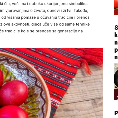
ki čin, već ima i duboko ukorijenjenu simboliku.
m vjerovanjima o životu, obnovi i žrtvi. Takođe,
k od višanja pomaže u očuvanju tradicije i prenosi
oz ove aktivnosti, djeca uče više od same tehnike
S
ače tradicije koje se prenose sa generacije na
k
n
p
n
P