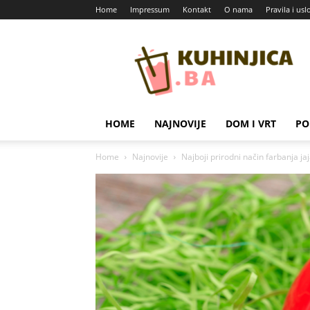
Home
Impressum
Kontakt
O nama
Pravila i usl
Kuhinjica
HOME
NAJNOVIJE
DOM I VRT
PO
Home
Najnovije
Najboji prirodni način farbanja ja