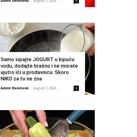
Admir Demirovic
-
August 3, 2026
0
Samo sipajte JOGURT u kipuću
vodu, dodajte brašno i ne morate
ujutro ići u prodavnicu: Skoro
NIKO za to ne zna
Admir Demirovic
-
August 3, 2026
0