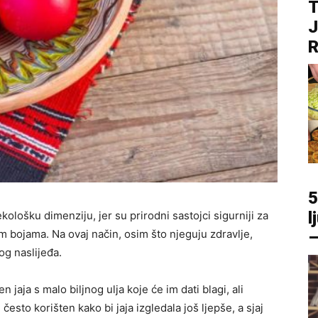
T
J
R
5
l
lošku dimenziju, jer su prirodni sastojci sigurniji za
im bojama. Na ovaj način, osim što njeguju zdravlje,
–
og naslijeđa.
jaja s malo biljnog ulja koje će im dati blagi, ali
e često korišten kako bi jaja izgledala još ljepše, a sjaj