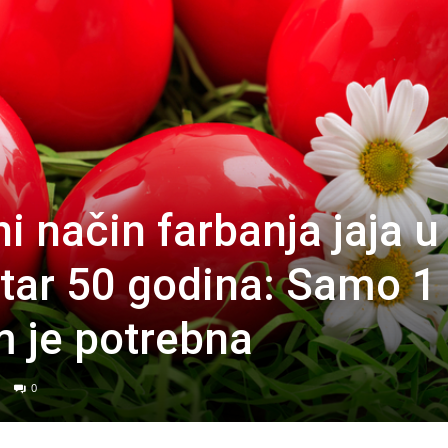
ni način farbanja jaja u
star 50 godina: Samo 1
 je potrebna
0