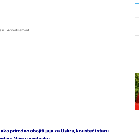
asi - Advertisement
 prirodno obojiti jaja za Uskrs, koristeći staru
godina. Više u nastavku….