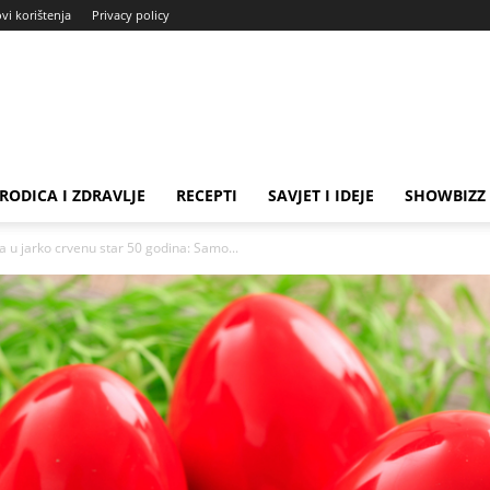
ovi korištenja
Privacy policy
RODICA I ZDRAVLJE
RECEPTI
SAVJET I IDEJE
SHOWBIZZ
ja u jarko crvenu star 50 godina: Samo...