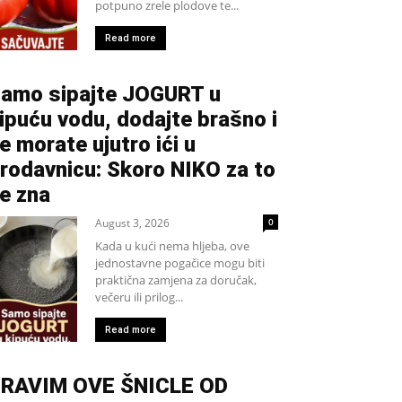
potpuno zrele plodove te...
Read more
amo sipajte JOGURT u
ipuću vodu, dodajte brašno i
e morate ujutro ići u
rodavnicu: Skoro NIKO za to
e zna
August 3, 2026
0
Kada u kući nema hljeba, ove
jednostavne pogačice mogu biti
praktična zamjena za doručak,
večeru ili prilog...
Read more
RAVIM OVE ŠNICLE OD