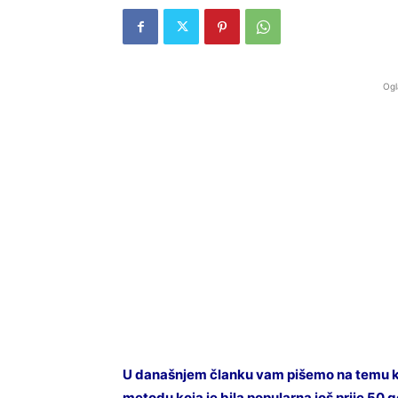
Ogl
U današnjem članku vam pišemo na temu kako
metodu koja je bila popularna još prije 50 