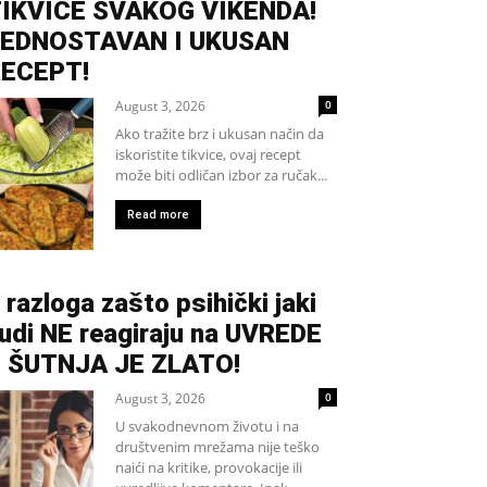
IKVICE SVAKOG VIKENDA!
EDNOSTAVAN I UKUSAN
ECEPT!
August 3, 2026
0
Ako tražite brz i ukusan način da
iskoristite tikvice, ovaj recept
može biti odličan izbor za ručak...
Read more
 razloga zašto psihički jaki
judi NE reagiraju na UVREDE
 ŠUTNJA JE ZLATO!
August 3, 2026
0
U svakodnevnom životu i na
društvenim mrežama nije teško
naići na kritike, provokacije ili