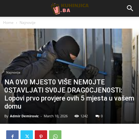
Home
Najnovije
Najnovije
NA 0V0 MJEST0 VlŠE NEM0JTE
0STAVLJATl SV0JE DRAG0CJEN0STl:
Lopovi prvo provjere ovih 5 mjesta u vašem
domu
By
Admir Demirovic
-
March 10, 2026
1242
0