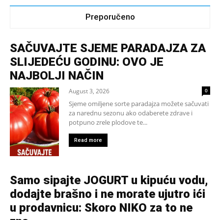
Preporučeno
SAČUVAJTE SJEME PARADAJZA ZA
SLIJEDEĆU GODINU: OVO JE
NAJBOLJI NAČIN
August 3, 2026
0
Sjeme omiljene sorte paradajza možete sačuvati
za narednu sezonu ako odaberete zdrave i
potpuno zrele plodove te...
Read more
Samo sipajte JOGURT u kipuću vodu,
dodajte brašno i ne morate ujutro ići
u prodavnicu: Skoro NIKO za to ne