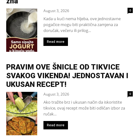
zna
August 3, 2026
0
Kada u kući nema hljeba, ove jednostavne
pogačice mogu biti praktična zamjena za
doručak, večeru ili prilog...
Read more
PRAVIM OVE ŠNICLE OD TIKVICE
SVAKOG VIKENDA! JEDNOSTAVAN I
UKUSAN RECEPT!
August 3, 2026
0
Ako tražite brz i ukusan način da iskoristite
tikvice, ovaj recept može biti odličan izbor za
ručak...
Read more