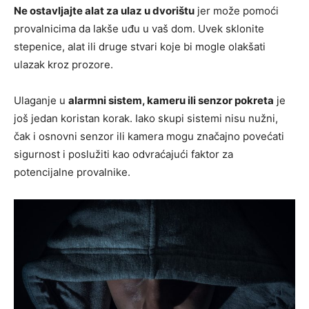
Ne ostavljajte alat za ulaz u dvorištu
jer može pomoći
provalnicima da lakše uđu u vaš dom. Uvek sklonite
stepenice, alat ili druge stvari koje bi mogle olakšati
ulazak kroz prozore.
Ulaganje u
alarmni sistem, kameru ili senzor pokreta
je
još jedan koristan korak. Iako skupi sistemi nisu nužni,
čak i osnovni senzor ili kamera mogu značajno povećati
sigurnost i poslužiti kao odvraćajući faktor za
potencijalne provalnike.