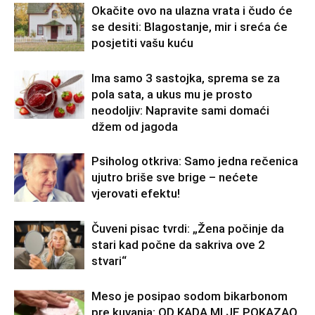
Okačite ovo na ulazna vrata i čudo će
se desiti: Blagostanje, mir i sreća će
posjetiti vašu kuću
Ima samo 3 sastojka, sprema se za
pola sata, a ukus mu je prosto
neodoljiv: Napravite sami domaći
džem od jagoda
Psiholog otkriva: Samo jedna rečenica
ujutro briše sve brige – nećete
vjerovati efektu!
Čuveni pisac tvrdi: „Žena počinje da
stari kad počne da sakriva ove 2
stvari“
Meso je posipao sodom bikarbonom
pre kuvanja: OD KADA MI JE POKAZAO,