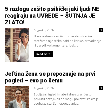
5 razloga zašto psihički jaki ljudi NE
reagiraju na UVREDE – ŠUTNJA JE
ZLATO!
August 3, 2026
0
U svakodnevnom životu i na društvenim
mrežama nije teško naići na kritike, provokacije
ili uvredljive komentare. Ipak,...
Read more
Jeftina žena se prepoznaje na prvi
pogled – evo po čemu
August 3, 2026
0
Spoljašnji izgled i materijalne stvari često
privuku pažnju, ali ne mogu pokazati kakva je
osoba zaista. Samopouzdanje,...