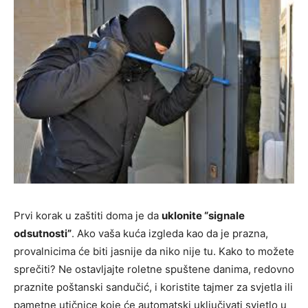
Prvi korak u zaštiti doma je da
uklonite “signale
odsutnosti”
. Ako vaša kuća izgleda kao da je prazna,
provalnicima će biti jasnije da niko nije tu. Kako to možete
sprečiti? Ne ostavljajte roletne spuštene danima, redovno
praznite poštanski sandučić, i koristite tajmer za svjetla ili
pametne utičnice koje će automatski uključivati svjetlo u