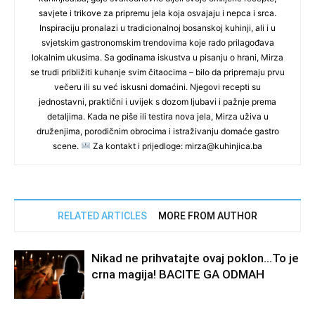
savjete i trikove za pripremu jela koja osvajaju i nepca i srca.
Inspiraciju pronalazi u tradicionalnoj bosanskoj kuhinji, ali i u
svjetskim gastronomskim trendovima koje rado prilagođava
lokalnim ukusima. Sa godinama iskustva u pisanju o hrani, Mirza
se trudi približiti kuhanje svim čitaocima – bilo da pripremaju prvu
večeru ili su već iskusni domaćini. Njegovi recepti su
jednostavni, praktični i uvijek s dozom ljubavi i pažnje prema
detaljima. Kada ne piše ili testira nova jela, Mirza uživa u
druženjima, porodičnim obrocima i istraživanju domaće gastro
scene.
Za kontakt i prijedloge: mirza@kuhinjica.ba
RELATED ARTICLES
MORE FROM AUTHOR
Nikad ne prihvatajte ovaj poklon…To je
crna magija! BACITE GA ODMAH