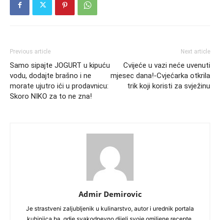
Previous article
Next article
Samo sipajte JOGURT u kipuću
Cvijeće u vazi neće uvenuti
vodu, dodajte brašno i ne
mjesec dana!-Cvjećarka otkrila
morate ujutro ići u prodavnicu:
trik koji koristi za svježinu
Skoro NIKO za to ne zna!
Admir Demirovic
Je strastveni zaljubljenik u kulinarstvo, autor i urednik portala
kuhinjica.ba, gdje svakodnevno dijeli svoje omiljene recepte,