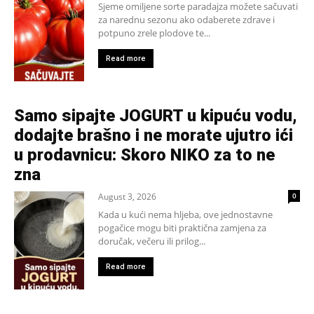
Sjeme omiljene sorte paradajza možete sačuvati
za narednu sezonu ako odaberete zdrave i
potpuno zrele plodove te...
Read more
Samo sipajte JOGURT u kipuću vodu,
dodajte brašno i ne morate ujutro ići
u prodavnicu: Skoro NIKO za to ne
zna
August 3, 2026
0
Kada u kući nema hljeba, ove jednostavne
pogačice mogu biti praktična zamjena za
doručak, večeru ili prilog...
Read more