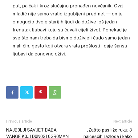
put, pa čak i kroz slučajno pronađen novčanik. Ovaj
mladić nije samo vratio izgubljeni predmet — on je
omogućio dvoje starijih ljudi da dožive još jedan
trenutak ljubavi koju su čuvali cijeli život. Ponekad je
sve što nam treba da bismo doživjeli čudo samo jedan
mali čin, gesto koji otvara vrata prošlosti i daje šansu
ljubavi da ponovno oživi.
Previous article
Next article
NAJB0LJl SAVJET BABA
„Zašto pas liže ruku: 8
VANGE K0JI D0N0SI 0GR0MAN
najčešćih razloga i kako