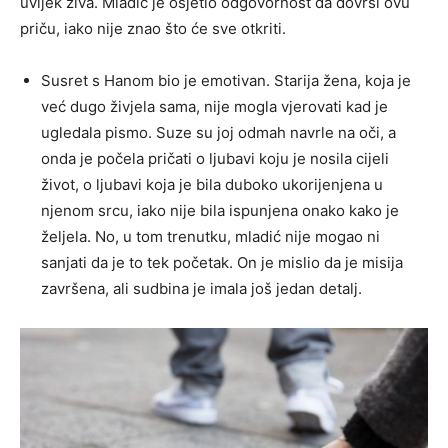
uvijek živa. Mladić je osjetio odgovornost da dovrši ovu
priču, iako nije znao što će sve otkriti.
Susret s Hanom bio je emotivan. Starija žena, koja je
već dugo živjela sama, nije mogla vjerovati kad je
ugledala pismo. Suze su joj odmah navrle na oči, a
onda je počela pričati o ljubavi koju je nosila cijeli
život, o ljubavi koja je bila duboko ukorijenjena u
njenom srcu, iako nije bila ispunjena onako kako je
željela. No, u tom trenutku, mladić nije mogao ni
sanjati da je to tek početak. On je mislio da je misija
završena, ali sudbina je imala još jedan detalj.