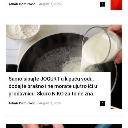
Admir Demirovic
-
August 3, 2026
0
Samo sipajte JOGURT u kipuću vodu,
dodajte brašno i ne morate ujutro ići u
prodavnicu: Skoro NIKO za to ne zna
Admir Demirovic
-
August 3, 2026
0