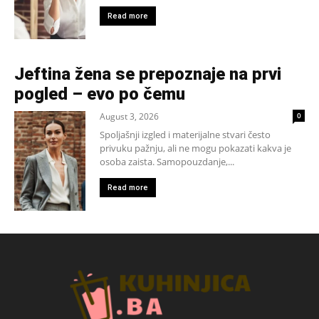
Read more
Jeftina žena se prepoznaje na prvi
pogled – evo po čemu
August 3, 2026
0
Spoljašnji izgled i materijalne stvari često
privuku pažnju, ali ne mogu pokazati kakva je
osoba zaista. Samopouzdanje,...
Read more