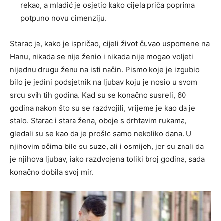
rekao, a mladić je osjetio kako cijela priča poprima
potpuno novu dimenziju.
Starac je, kako je ispričao, cijeli život čuvao uspomene na
Hanu, nikada se nije ženio i nikada nije mogao voljeti
nijednu drugu ženu na isti način. Pismo koje je izgubio
bilo je jedini podsjetnik na ljubav koju je nosio u svom
srcu svih tih godina. Kad su se konačno susreli, 60
godina nakon što su se razdvojili, vrijeme je kao da je
stalo. Starac i stara žena, oboje s drhtavim rukama,
gledali su se kao da je prošlo samo nekoliko dana. U
njihovim očima bile su suze, ali i osmijeh, jer su znali da
je njihova ljubav, iako razdvojena toliki broj godina, sada
konačno dobila svoj mir.