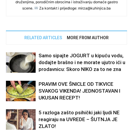
druženjima, porodičnim obrocima i istraživanju domaće gastro
scene.
Za kontakt i prijedloge: mirza@kuhinjica.ba
RELATED ARTICLES
MORE FROM AUTHOR
Samo sipajte JOGURT u kipuću vodu,
dodajte brašno i ne morate ujutro ići u
prodavnicu: Skoro NIKO za to ne zna
PRAVIM OVE ŠNICLE OD TIKVICE
SVAKOG VIKENDA! JEDNOSTAVAN I
UKUSAN RECEPT!
5 razloga zašto psihički jaki ljudi NE
reagiraju na UVREDE – ŠUTNJA JE
ZLATO!