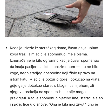
Kada je izlazio iz staračkog doma, čuvar ga je upitao
koga traži, a mladić je spomenuo ime s pisma.
Iznenađenje je bilo ogromno kad je čuvar spomenuo
da imaju pacijenta s istim prezimenom — i to ne bilo
koga, nego starijeg gospodina koji živio upravo na
istom katu. Mladić je požurio gore i pokucao na vrata,
gdje ga je dočekao starac s blagim osmijehom, ali
njegovu reakciju na spomen Hane nije mogao
previdjeti. Kad je spomenuo njezino ime, starac je sjeo
i sakrio lice u dlanove. “Ona je bila moj život,” tiho je