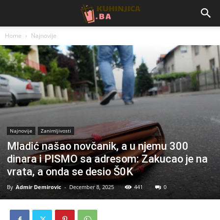
Home
Najnovije
Najnovije
Zanimljivosti
Mladić našao novčanik, a u njemu 300
dinara i PISMO sa adresom: Zakucao je na
vrata, a onda se desio Š0K
By
Admir Demirovic
-
December 8, 2025
441
0