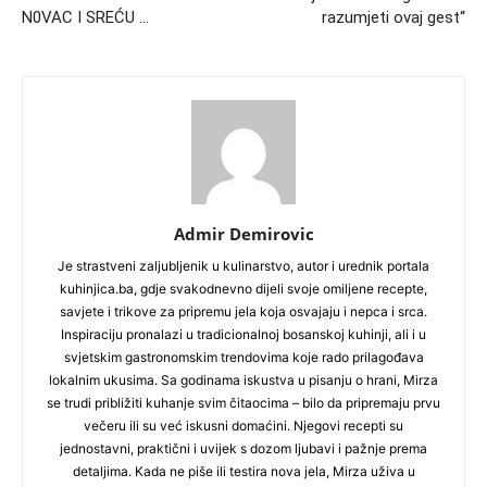
N0VAC I SREĆU …
razumjeti ovaj gest“
Admir Demirovic
Je strastveni zaljubljenik u kulinarstvo, autor i urednik portala
kuhinjica.ba, gdje svakodnevno dijeli svoje omiljene recepte,
savjete i trikove za pripremu jela koja osvajaju i nepca i srca.
Inspiraciju pronalazi u tradicionalnoj bosanskoj kuhinji, ali i u
svjetskim gastronomskim trendovima koje rado prilagođava
lokalnim ukusima. Sa godinama iskustva u pisanju o hrani, Mirza
se trudi približiti kuhanje svim čitaocima – bilo da pripremaju prvu
večeru ili su već iskusni domaćini. Njegovi recepti su
jednostavni, praktični i uvijek s dozom ljubavi i pažnje prema
detaljima. Kada ne piše ili testira nova jela, Mirza uživa u