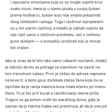
i ispunjeno emocijama koje su se mogle osjetiti kroz
svako slovo. Hana je u njemu pisala o svojoj ljubavi
prema muškarcu, ljubavi koju nije smjela pokazivati
zbog obiteljskih razloga. Tuga i nježnost isprepleteni
su u tim starim riječima, a mladić je odmah osjetio da
nije riječ samo o običnom predmetu, već o nečemu
puno dubljem — o komadiću prošlosti koji je morao
biti vraćen.
Iako je znao da bi bilo lako samo odbaciti novčanik, mladić
je odlučio da mu se potraga za vlasnikom ne završi na
tom trenutnom nalazu. Prvo je otišao do adrese napisane
na koverti, a tamo ga je dočekala starija žena koja mu je
ispričala da je ranija vlasnica kuće imala kćerku po imenu
Hana. To je bio prvi korak u razotkrivanju davne priče.
Tragovi su ga potom vodili do staračkog doma, gdje je
saznao da je Hanina majka već preminula, ali da je ona još