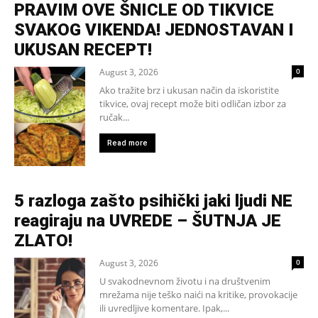
PRAVIM OVE ŠNICLE OD TIKVICE
SVAKOG VIKENDA! JEDNOSTAVAN I
UKUSAN RECEPT!
August 3, 2026
0
Ako tražite brz i ukusan način da iskoristite
tikvice, ovaj recept može biti odličan izbor za
ručak...
Read more
5 razloga zašto psihički jaki ljudi NE
reagiraju na UVREDE – ŠUTNJA JE
ZLATO!
August 3, 2026
0
U svakodnevnom životu i na društvenim
mrežama nije teško naići na kritike, provokacije
ili uvredljive komentare. Ipak,...