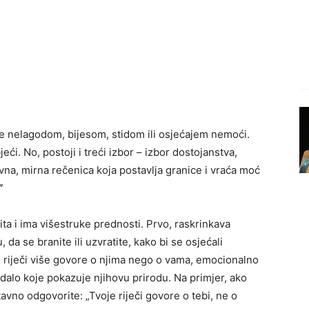
je nelagodom, bijesom, stidom ili osjećajem nemoći.
jeći. No, postoji i treći izbor – izbor dostojanstva,
vna, mirna rečenica koja postavlja granice i vraća moć
“
ta i ima višestruke prednosti. Prvo, raskrinkava
da se branite ili uzvratite, kako bi se osjećali
riječi više govore o njima nego o vama, emocionalno
edalo koje pokazuje njihovu prirodu. Na primjer, ako
avno odgovorite: „Tvoje riječi govore o tebi, ne o