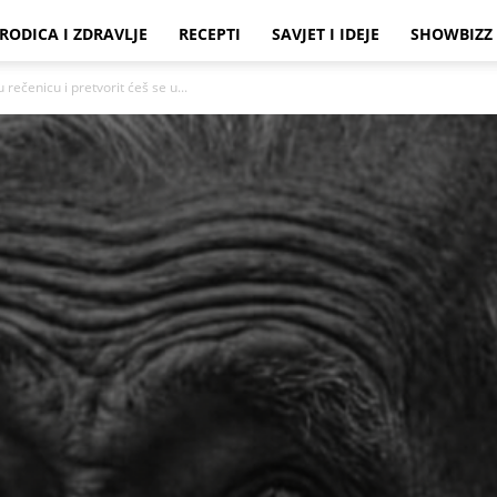
RODICA I ZDRAVLJE
RECEPTI
SAVJET I IDEJE
SHOWBIZZ
rečenicu i pretvorit ćeš se u...