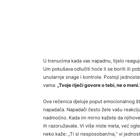
U trenucima kada vas napadnu, tijelo reagu
Um pokušava odlučiti hoće li se boriti ili pob
unutarnje snage i kontrole. Postoji jednosta
vama:
„Tvoje riječi govore o tebi, ne o meni.
Ova rečenica djeluje poput emocionalnog šti
napadača. Napadači često žele vašu reakciju, 
nadmoćno. Kada im mirno kažete da njihove 
ih razoružavate. Vi više niste meta, već ogl
neko kaže: „Ti si nesposoban/na,“ vi jednost