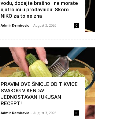
vodu, dodajte brašno i ne morate
ujutro ići u prodavnicu: Skoro
NIKO za to ne zna
Admir Demirovic
-
August 3, 2026
0
PRAVIM OVE ŠNICLE OD TIKVICE
SVAKOG VIKENDA!
JEDNOSTAVAN I UKUSAN
RECEPT!
Admir Demirovic
-
August 3, 2026
0