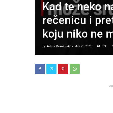
Kad te neko n
rečenicu i pre
koju niko ne m
By
Admir Demirovic
-
May 21, 2026
371
Ogl