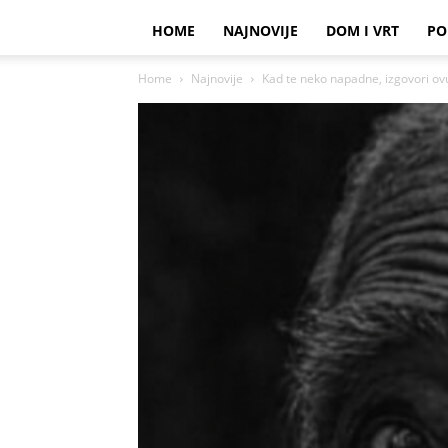
HOME
NAJNOVIJE
DOM I VRT
PO
Home
Najnovije
Kad te neko napadne, izgovori ovu 