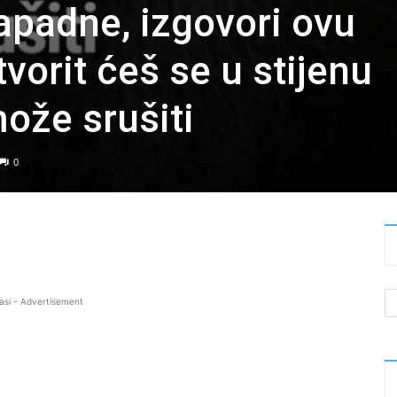
apadne, izgovori ovu
tvorit ćeš se u stijenu
ože srušiti
0
asi - Advertisement