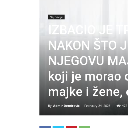
Najnovije
IZBACIO JE 
NAKON ŠTO J
NJEGOVU MAJ
koji je morao 
majke i žene, 
By
Admir Demirovic
-
February 24, 2026
472