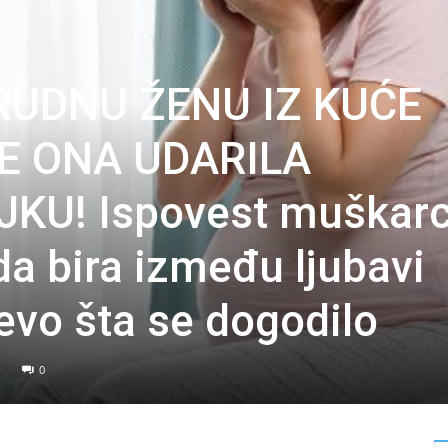
TRUDNU ŽENU IZ KUĆE
E ONA UDARILA
KU! Ispovest muškar
da bira između ljubavi
evo šta se dogodilo
0