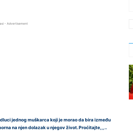
asi - Advertisement
dluci jednog muškarca koji je morao da bira između
morna na njen dolazak u njegov život. Proćitajte,,,..