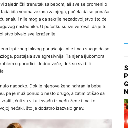
rvi zajednički trenutak sa bebom, ali sve se promenilo
do tada bila veoma vezana za njega, počela da se ponaša
u snaju i nije mogla da sakrije nezadovoljstvo što će
egovog naslednika. U početku su svi verovali da je to
jstvo bivalo sve izraženije.
žena trpi zbog takvog ponašanja, nije imao snage da se
azloga, postajala sve agresivnija. Ta njena ljubomora i
roblem u porodici. Jedno veče, dok su svi bili
la.
P
G
enulo naopako. Dok je njegova žena nahranila bebu,
nu, pa je muž ponudio nešto drugo, a zatim otišao sa
ratili, čuli su viku i svađu između žene i majke.
ojoj nećaki, što je dodatno izazvalo gnev.