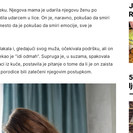
J
jeku. Njegova mama je udarila njegovu ženu po
R
tila udarcem u lice. On je, naravno, pokušao da smiri
Umesto da je pokušao da smiri emocije, sve je
akala i, gledajući svog muža, očekivala podršku, ali on
rekao je “idi odmah”. Supruga je, u suzama, spakovala
aci iz kuće, postavila je pitanje o tome da li je on zaista
i porodice bili zatečeni njegovim postupkom.
5
l
–