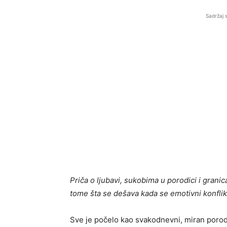
Sadržaj 
Priča o ljubavi, sukobima u porodici i grani
tome šta se dešava kada se emotivni konfli
Sve je počelo kao svakodnevni, miran porodi