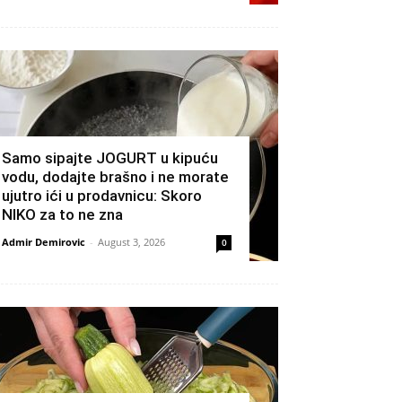
Samo sipajte JOGURT u kipuću
vodu, dodajte brašno i ne morate
ujutro ići u prodavnicu: Skoro
NIKO za to ne zna
Admir Demirovic
-
August 3, 2026
0