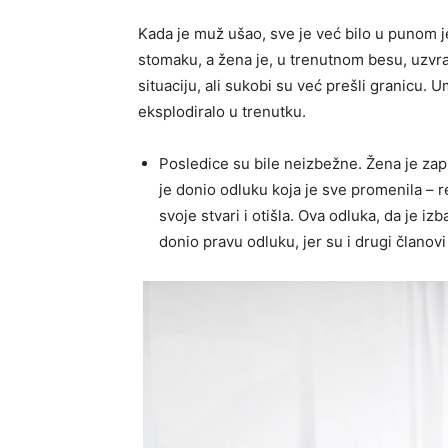
Kada je muž ušao, sve je već bilo u punom 
stomaku, a žena je, u trenutnom besu, uzvra
situaciju, ali sukobi su već prešli granicu. 
eksplodiralo u trenutku.
Posledice su bile neizbežne. Žena je zapl
je donio odluku koja je sve promenila – 
svoje stvari i otišla. Ova odluka, da je izb
donio pravu odluku, jer su i drugi članov