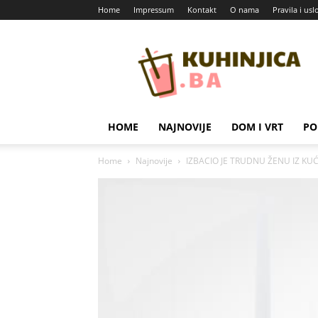
Home
Impressum
Kontakt
O nama
Pravila i usl
Kuhinjica
HOME
NAJNOVIJE
DOM I VRT
PO
Home
Najnovije
IZBACIO JE TRUDNU ŽENU IZ KU