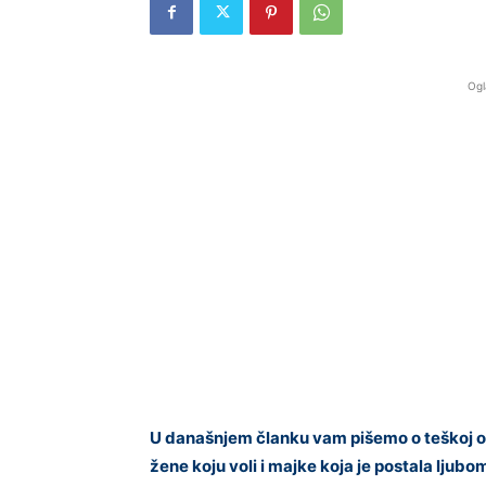
Ogl
U današnjem članku vam pišemo o teškoj o
žene koju voli i majke koja je postala ljubo