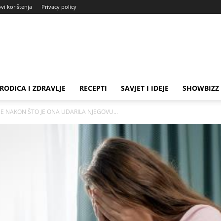
ovi korištenja
Privacy policy
RODICA I ZDRAVLJE
RECEPTI
SAVJET I IDEJE
SHOWBIZZ
ĆE NAKON ŠTO JE ONA UDARILA NJEGOVU...