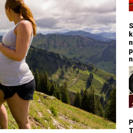
S
k
n
p
n
P
T