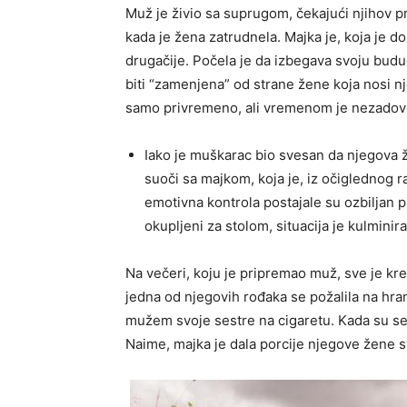
Muž je živio sa suprugom, čekajući njihov p
kada je žena zatrudnela. Majka je, koja je 
drugačije. Počela je da izbegava svoju buduć
biti “zamenjena” od strane žene koja nosi nj
samo privremeno, ali vremenom je nezadovol
Iako je muškarac bio svesan da njegova 
suoči sa majkom, koja je, iz očiglednog r
emotivna kontrola postajale su ozbiljan p
okupljeni za stolom, situacija je kulminira
Na večeri, koju je pripremao muž, sve je kr
jedna od njegovih rođaka se požalila na hra
mužem svoje sestre na cigaretu. Kada su se v
Naime, majka je dala porcije njegove žene sv