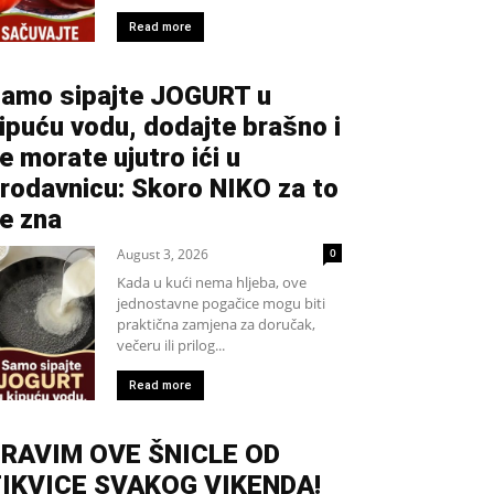
Read more
amo sipajte JOGURT u
ipuću vodu, dodajte brašno i
e morate ujutro ići u
rodavnicu: Skoro NIKO za to
e zna
August 3, 2026
0
Kada u kući nema hljeba, ove
jednostavne pogačice mogu biti
praktična zamjena za doručak,
večeru ili prilog...
Read more
RAVIM OVE ŠNICLE OD
IKVICE SVAKOG VIKENDA!