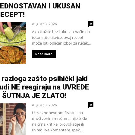
EDNOSTAVAN I UKUSAN
ECEPT!
August 3, 2026
0
Ako tražite brz i ukusan način da
iskoristite tikvice, ovaj recept
može biti odličan izbor za ručak...
Read more
 razloga zašto psihički jaki
judi NE reagiraju na UVREDE
 ŠUTNJA JE ZLATO!
August 3, 2026
0
U svakodnevnom životu i na
društvenim mrežama nije teško
naići na kritike, provokacije ili
uvredljive komentare. Ipak,...