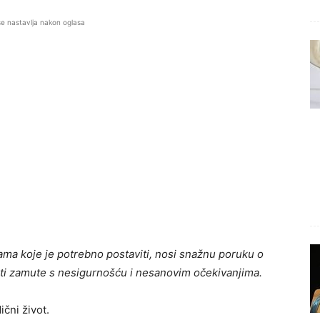
se nastavlja nakon oglasa
cama koje je potrebno postaviti, nosi snažnu poruku o
kti zamute s nesigurnošću i nesanovim očekivanjima.
čni život.