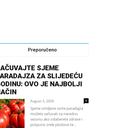
Preporučeno
SAČUVAJTE SJEME
ARADAJZA ZA SLIJEDEĆU
ODINU: OVO JE NAJBOLJI
NAČIN
August 3, 2026
0
Sjeme omiljene sorte paradajza
možete sačuvati za narednu
sezonu ako odaberete zdrave i
potpuno zrele plodove te...