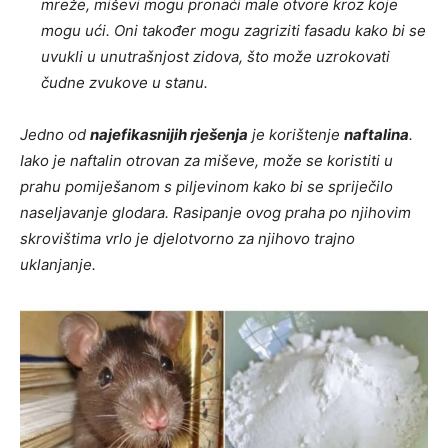
mreže, miševi mogu pronaći male otvore kroz koje
mogu ući. Oni također mogu zagriziti fasadu kako bi se
uvukli u unutrašnjost zidova, što može uzrokovati
čudne zvukove u stanu.
Jedno od
najefikasnijih rješenja
je korištenje
naftalina
.
Iako je naftalin otrovan za miševe, može se koristiti u
prahu pomiješanom s piljevinom kako bi se spriječilo
naseljavanje glodara. Rasipanje ovog praha po njihovim
skrovištima vrlo je djelotvorno za njihovo trajno
uklanjanje.