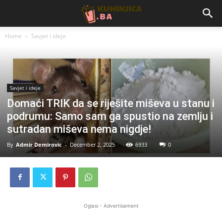
Home
Savjet i ideje
Savjet i ideje
Domaći TRIK da se riješite miševa u stanu i
podrumu: Samo sam ga spustio na zemlju i
sutradan miševa nema nigdje!
By
Admir Demirovic
-
December 2, 2025
6933
0
Oglasi - Advertisement