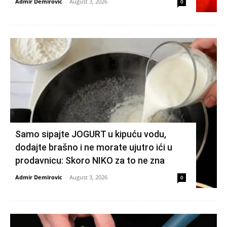
Admir Demirovic
-
August 3, 2026
0
Samo sipajte JOGURT u kipuću vodu,
dodajte brašno i ne morate ujutro ići u
prodavnicu: Skoro NIKO za to ne zna
Admir Demirovic
-
August 3, 2026
0