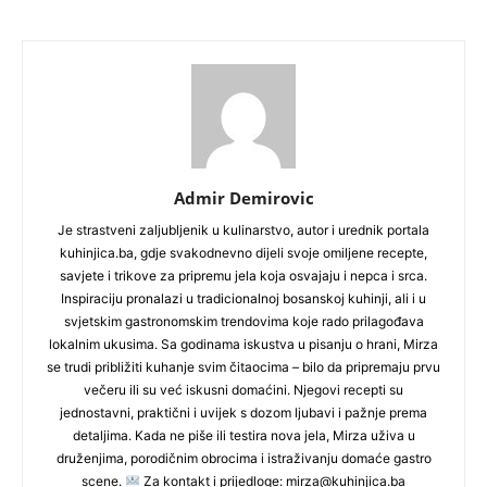
Admir Demirovic
Je strastveni zaljubljenik u kulinarstvo, autor i urednik portala
kuhinjica.ba, gdje svakodnevno dijeli svoje omiljene recepte,
savjete i trikove za pripremu jela koja osvajaju i nepca i srca.
Inspiraciju pronalazi u tradicionalnoj bosanskoj kuhinji, ali i u
svjetskim gastronomskim trendovima koje rado prilagođava
lokalnim ukusima. Sa godinama iskustva u pisanju o hrani, Mirza
se trudi približiti kuhanje svim čitaocima – bilo da pripremaju prvu
večeru ili su već iskusni domaćini. Njegovi recepti su
jednostavni, praktični i uvijek s dozom ljubavi i pažnje prema
detaljima. Kada ne piše ili testira nova jela, Mirza uživa u
druženjima, porodičnim obrocima i istraživanju domaće gastro
scene.
Za kontakt i prijedloge: mirza@kuhinjica.ba