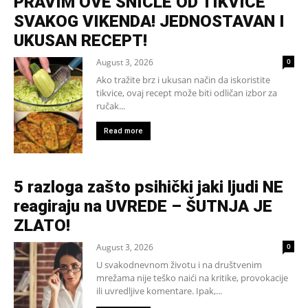
PRAVIM OVE ŠNICLE OD TIKVICE
SVAKOG VIKENDA! JEDNOSTAVAN I
UKUSAN RECEPT!
August 3, 2026
0
Ako tražite brz i ukusan način da iskoristite
tikvice, ovaj recept može biti odličan izbor za
ručak...
Read more
5 razloga zašto psihički jaki ljudi NE
reagiraju na UVREDE – ŠUTNJA JE
ZLATO!
August 3, 2026
0
U svakodnevnom životu i na društvenim
mrežama nije teško naići na kritike, provokacije
ili uvredljive komentare. Ipak,...