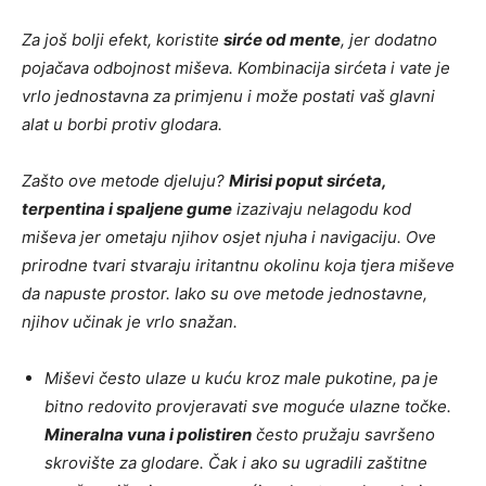
Za još bolji efekt, koristite
sirće od mente
, jer dodatno
pojačava odbojnost miševa. Kombinacija sirćeta i vate je
vrlo jednostavna za primjenu i može postati vaš glavni
alat u borbi protiv glodara.
Zašto ove metode djeluju?
Mirisi poput sirćeta,
terpentina i spaljene gume
izazivaju nelagodu kod
miševa jer ometaju njihov osjet njuha i navigaciju. Ove
prirodne tvari stvaraju iritantnu okolinu koja tjera miševe
da napuste prostor. Iako su ove metode jednostavne,
njihov učinak je vrlo snažan.
Miševi često ulaze u kuću kroz male pukotine, pa je
bitno redovito provjeravati sve moguće ulazne točke.
Mineralna vuna i polistiren
često pružaju savršeno
skrovište za glodare. Čak i ako su ugradili zaštitne