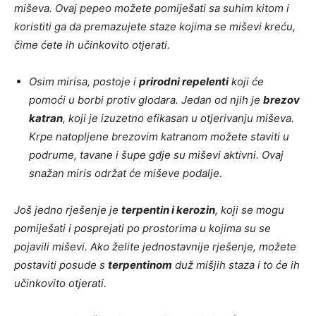
miševa. Ovaj pepeo možete pomiješati sa suhim kitom i
koristiti ga da premazujete staze kojima se miševi kreću,
čime ćete ih učinkovito otjerati.
Osim mirisa, postoje i
prirodni repelenti
koji će
pomoći u borbi protiv glodara. Jedan od njih je
brezov
katran
, koji je izuzetno efikasan u otjerivanju miševa.
Krpe natopljene brezovim katranom možete staviti u
podrume, tavane i šupe gdje su miševi aktivni. Ovaj
snažan miris održat će miševe podalje.
Još jedno rješenje je
terpentin i kerozin
, koji se mogu
pomiješati i posprejati po prostorima u kojima su se
pojavili miševi. Ako želite jednostavnije rješenje, možete
postaviti posude s
terpentinom
duž mišjih staza i to će ih
učinkovito otjerati.