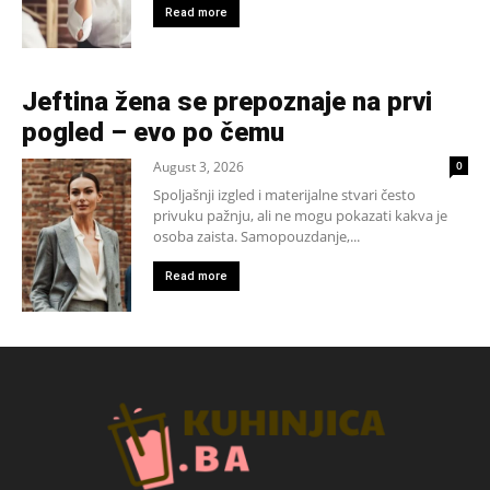
Read more
Jeftina žena se prepoznaje na prvi
pogled – evo po čemu
August 3, 2026
0
Spoljašnji izgled i materijalne stvari često
privuku pažnju, ali ne mogu pokazati kakva je
osoba zaista. Samopouzdanje,...
Read more