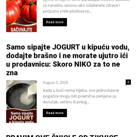
za narednu sezonu ako odaberete zdrave i
potpuno zrele plodove te...
Read more
Samo sipajte JOGURT u kipuću vodu,
dodajte brašno i ne morate ujutro ići
u prodavnicu: Skoro NIKO za to ne
zna
August 3, 2026
0
Kada u kući nema hljeba, ove jednostavne
pogačice mogu biti praktična zamjena za
doručak, večeru ili prilog...
Read more