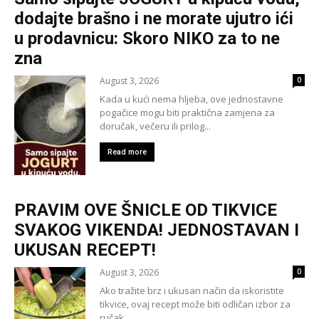
dodajte brašno i ne morate ujutro ići
u prodavnicu: Skoro NIKO za to ne
zna
August 3, 2026
0
Kada u kući nema hljeba, ove jednostavne
pogačice mogu biti praktična zamjena za
doručak, večeru ili prilog...
Read more
PRAVIM OVE ŠNICLE OD TIKVICE
SVAKOG VIKENDA! JEDNOSTAVAN I
UKUSAN RECEPT!
August 3, 2026
0
Ako tražite brz i ukusan način da iskoristite
tikvice, ovaj recept može biti odličan izbor za
ručak...