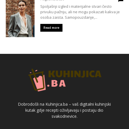
Spoljašnji izgled i materijalne stvari često
privuku pažnju, ali ne mogu pokazati kakva je
osoba zaista. Samopouzdanje,...
Read more
Dobrodošli na Kuhinjica.ba – vaš digitalni kuhinjski
kutak gdje recepti oživljavaju i postaju dio
svakodnevice.