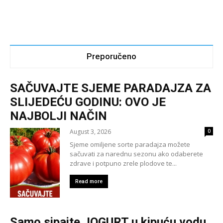
Preporučeno
SAČUVAJTE SJEME PARADAJZA ZA
SLIJEDEĆU GODINU: OVO JE
NAJBOLJI NAČIN
August 3, 2026
0
Sjeme omiljene sorte paradajza možete
sačuvati za narednu sezonu ako odaberete
zdrave i potpuno zrele plodove te...
Read more
Samo sipajte JOGURT u kipuću vodu,