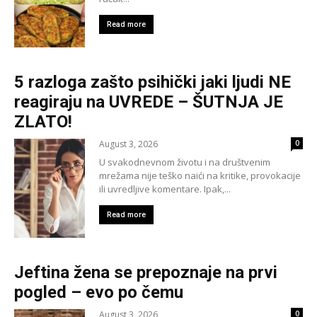
Read more
5 razloga zašto psihički jaki ljudi NE
reagiraju na UVREDE – ŠUTNJA JE
ZLATO!
August 3, 2026
0
U svakodnevnom životu i na društvenim
mrežama nije teško naići na kritike, provokacije
ili uvredljive komentare. Ipak,...
Read more
Jeftina žena se prepoznaje na prvi
pogled – evo po čemu
August 3, 2026
0