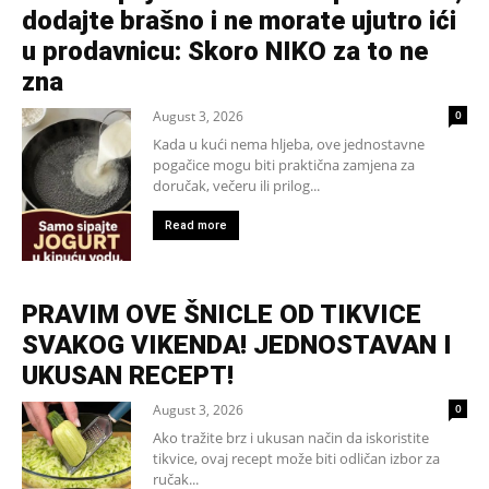
dodajte brašno i ne morate ujutro ići
u prodavnicu: Skoro NIKO za to ne
zna
August 3, 2026
0
Kada u kući nema hljeba, ove jednostavne
pogačice mogu biti praktična zamjena za
doručak, večeru ili prilog...
Read more
PRAVIM OVE ŠNICLE OD TIKVICE
SVAKOG VIKENDA! JEDNOSTAVAN I
UKUSAN RECEPT!
August 3, 2026
0
Ako tražite brz i ukusan način da iskoristite
tikvice, ovaj recept može biti odličan izbor za
ručak...