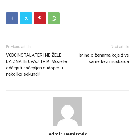
Previous article
Next article
V0D0INSTALATERI NE ŽELE
Istina o ženama koje žive
DA ZNATE 0VAJ TRIK: Možete
same bez muškarca
odčepiti začepljen sudoper u
nekoliko sekundi!
Admir Demirovic