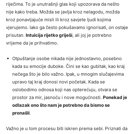
riječima. To je unutrašnji glas koji upozorava da nešto
nije kako treba. Možda se javlja kroz nelagodu, možda
kroz ponavljajuće misli ili kroz savjete ljudi kojima
vjerujemo. Iako ga često pokušavamo ignorisati, on ostaje
prisutan.
Intuicija rijetko griješi
, ali joj je potrebno
vrijeme da je prihvatimo.
Otpuštanje osobe nikada nije jednostavno, posebno
kada su emocije duboke. Čini se kao gubitak, kao kraj
nečega što je bilo važno. Ipak, u mnogim slučajevima
upravo taj kraj donosi novi početak. Kada se
oslobodimo odnosa koji nas opterećuju, otvara se
prostor za mir, jasnoću i nove mogućnosti.
Ponekad je
odlazak ono što nam je potrebno da bismo se
pronašli
.
Važno je u tom procesu biti iskren prema sebi. Priznati da