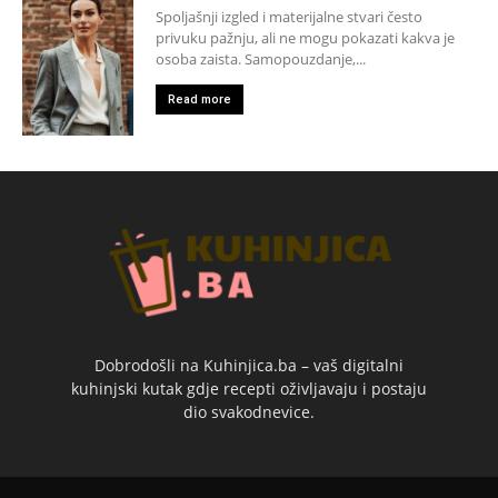
Spoljašnji izgled i materijalne stvari često
privuku pažnju, ali ne mogu pokazati kakva je
osoba zaista. Samopouzdanje,...
Read more
Dobrodošli na Kuhinjica.ba – vaš digitalni
kuhinjski kutak gdje recepti oživljavaju i postaju
dio svakodnevice.