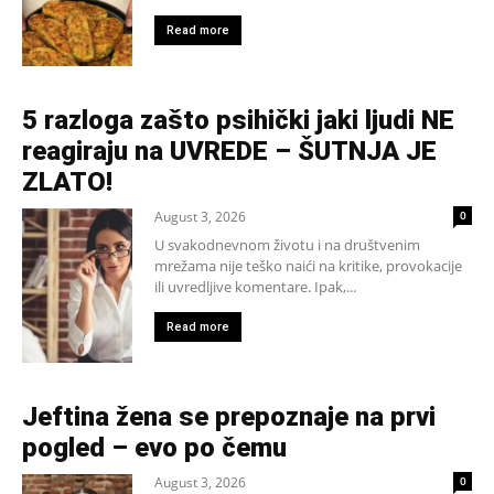
Read more
5 razloga zašto psihički jaki ljudi NE
reagiraju na UVREDE – ŠUTNJA JE
ZLATO!
August 3, 2026
0
U svakodnevnom životu i na društvenim
mrežama nije teško naići na kritike, provokacije
ili uvredljive komentare. Ipak,...
Read more
Jeftina žena se prepoznaje na prvi
pogled – evo po čemu
August 3, 2026
0