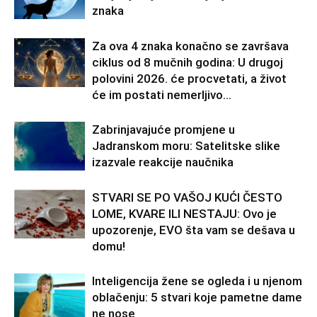
znaka
Za ova 4 znaka konačno se završava
ciklus od 8 mučnih godina: U drugoj
polovini 2026. će procvetati, a život
će im postati nemerljivo...
Zabrinjavajuće promjene u
Jadranskom moru: Satelitske slike
izazvale reakcije naučnika
STVARI SE PO VAŠOJ KUĆI ČESTO
LOME, KVARE ILI NESTAJU: Ovo je
upozorenje, EVO šta vam se dešava u
domu!
Inteligencija žene se ogleda i u njenom
oblačenju: 5 stvari koje pametne dame
ne nose