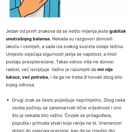
Jedan od prvih znakova da se nešto mijenja jeste
gubitak
unutrašnjeg balansa
. Nekada su razgovori donosili
lakoću i osmijeh, a sada iza svakog susreta ostaje težina.
Umjesto osjećaja sigurnosti javlja se napetost, a misli
postaju preopterećene. Takav odnos više ne donosi
radost, već iscrpljuje. Važno je razumjeti da
mir nije
luksuz, već potreba
, i da ga ne treba žrtvovati zbog bilo
kojeg odnosa.
Drugi znak se često pojavljuje neprimjetno. Zbog neke
osobe počinju se zanemarivati lične vrijednosti i ono
što je nekada bilo važno. Čovjek se prilagođava,
popušta i prihvata stvari koje ranije ne bi. Vremenom
dolazi do osjećaja praznine, kao da se izgubio dio