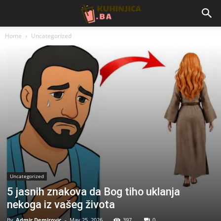
Home
Uncategorized
Uncategorized
5 jasnih znakova da Bog tiho uklanja
nekoga iz vašeg života
By
Admir Demirovic
-
May 25, 2026
397
0