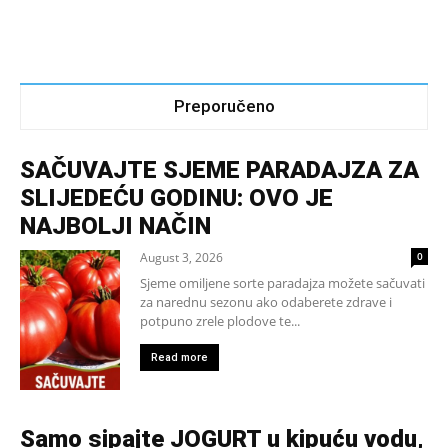
Preporučeno
SAČUVAJTE SJEME PARADAJZA ZA
SLIJEDEĆU GODINU: OVO JE
NAJBOLJI NAČIN
August 3, 2026
0
Sjeme omiljene sorte paradajza možete sačuvati
za narednu sezonu ako odaberete zdrave i
potpuno zrele plodove te...
Read more
Samo sipajte JOGURT u kipuću vodu,