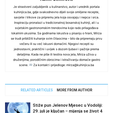
Je strastveni zaljubljenik u kulinarstvo, autor i urednik portala
kuhinjica.ba, gdje svakodnevno dijeli svoje omiljene recepte,
savjete i trikove za pripremu jela koja osvajaju i nepca i srca.
Inspiraciju pronalazi u tradicionalnoj bosanskoj kuhinji, ali i u
svjetskim gastronomskim trendovima koje rado prilagođava
lokalnim ukusima. Sa godinama iskustva u pisanju o hrani, Mirza
se trudi približiti kuhanje svim čitaocima – bilo da pripremaju prvu
večeru ili su već iskusni domaćini. Njegovi recepti su
jednostavni, praktični i uvijek s dozom ljubavi i pažnje prema
detaljima. Kada ne piše ili testira nova jela, Mirza uživa u
druženjima, porodičnim obrocima i istraživanju domaće gastro
scene.
Za kontakt i prijedloge: mirza@kuhinjica.ba
RELATED ARTICLES
MORE FROM AUTHOR
Stiže pun Jelenov Mjesec u Vodoliji:
29. juli je ključan – mijenja se život 4