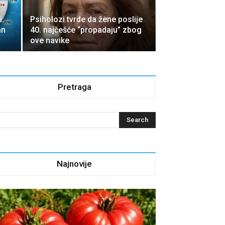
i:
Psiholozi tvrde da žene poslije
an
40. najčešće “propadaju” zbog
ove navike
Pretraga
Najnovije