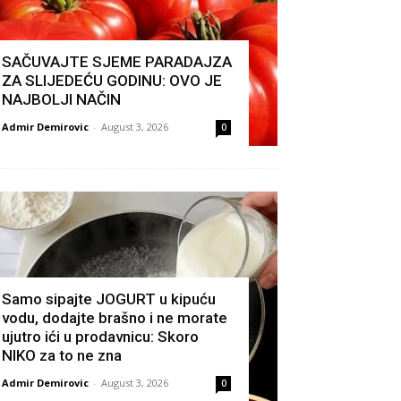
SAČUVAJTE SJEME PARADAJZA
ZA SLIJEDEĆU GODINU: OVO JE
NAJBOLJI NAČIN
Admir Demirovic
-
August 3, 2026
0
Samo sipajte JOGURT u kipuću
vodu, dodajte brašno i ne morate
ujutro ići u prodavnicu: Skoro
NIKO za to ne zna
Admir Demirovic
-
August 3, 2026
0