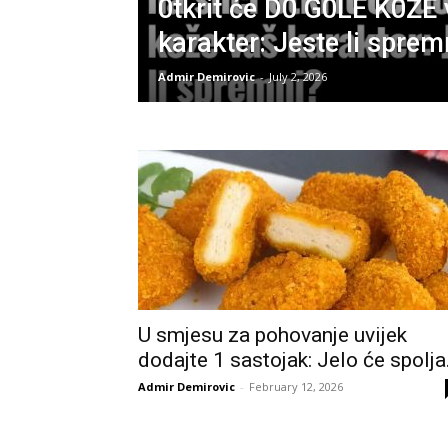
0tkrit će D0 G0LE K0ŽE
karakter: Jeste li sprem
Admir Demirovic
-
July 2, 2026
U smjesu za pohovanje uvijek
dodajte 1 sastojak: Jelo će spolja.
Admir Demirovic
-
February 12, 2026