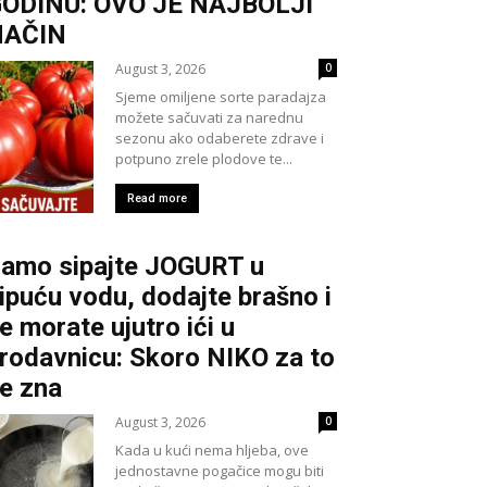
ODINU: OVO JE NAJBOLJI
NAČIN
August 3, 2026
0
Sjeme omiljene sorte paradajza
možete sačuvati za narednu
sezonu ako odaberete zdrave i
potpuno zrele plodove te...
Read more
amo sipajte JOGURT u
ipuću vodu, dodajte brašno i
e morate ujutro ići u
rodavnicu: Skoro NIKO za to
e zna
August 3, 2026
0
Kada u kući nema hljeba, ove
jednostavne pogačice mogu biti