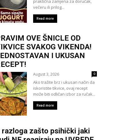
praktična zamjena za doručak,
večeru ili prilog...
Read more
RAVIM OVE ŠNICLE OD
IKVICE SVAKOG VIKENDA!
JEDNOSTAVAN I UKUSAN
ECEPT!
August 3, 2026
0
Ako tražite brz i ukusan način da
iskoristite tikvice, ovaj recept
može biti odličan izbor za ručak...
Read more
 razloga zašto psihički jaki
judi NE reagiraju na UVREDE