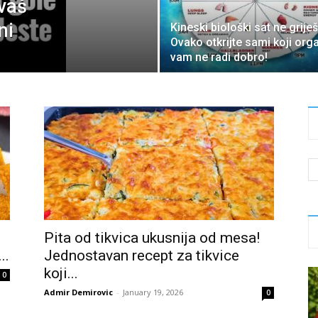
 vaš
ni
Kineski biološki sat ne griješ
Ovako otkrijte sami koji org
vam ne radi dobro!
Pita od tikvica ukusnija od mesa!
..
Jednostavan recept za tikvice
koji...
0
Admir Demirovic
-
January 19, 2026
0