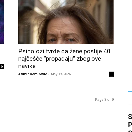
Psiholozi tvrde da žene poslije 40.
najčešće “propadaju” zbog ove
navike
0
Admir Demirovic
-
May 19, 2026
0
Page 8 of 9
P