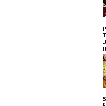
P
T
R
5
l