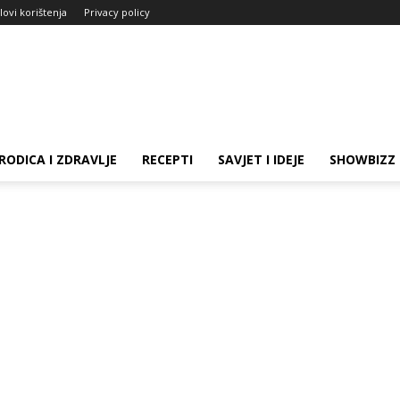
slovi korištenja
Privacy policy
RODICA I ZDRAVLJE
RECEPTI
SAVJET I IDEJE
SHOWBIZZ