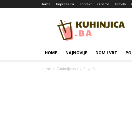
Home
Impressum
Kontakt
O nama
Pravila i u
Kuhinjica
HOME
NAJNOVIJE
DOM I VRT
PO
Home
Zanimljivosti
Page 8