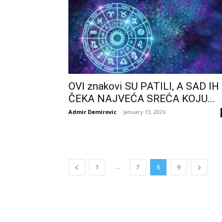
OVI znakovi SU PATILI, A SAD IH
ČEKA NAJVEĆA SREĆA KOJU...
Admir Demirovic
-
January 13, 2026
...
1
7
8
9