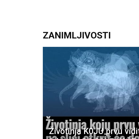
ZANIMLJIVOSTI
Životinja K0JU prvu vidit