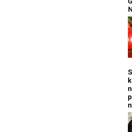
G
S
k
n
p
n