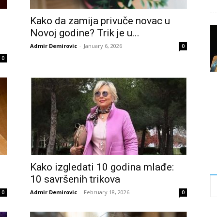
Kako da zamija privuče novac u
Novoj godine? Trik je u...
Admir Demirovic
-
January 6, 2026
0
0
Kako izgledati 10 godina mlađe:
10 savršenih trikova
Admir Demirovic
-
February 18, 2026
0
0