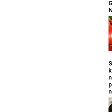
G
S
k
n
p
n