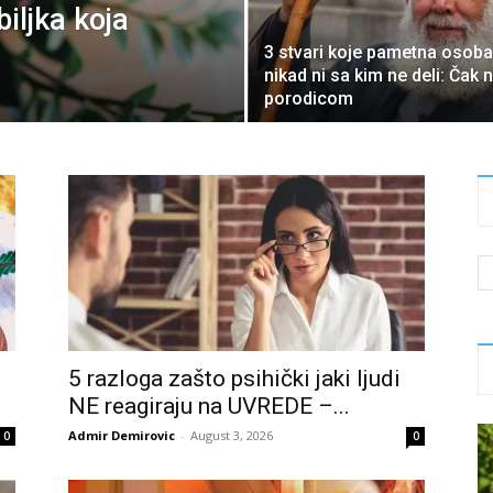
iljka koja
3 stvari koje pametna osoba
nikad ni sa kim ne deli: Čak n
porodicom
5 razloga zašto psihički jaki ljudi
NE reagiraju na UVREDE –...
Admir Demirovic
-
August 3, 2026
0
0