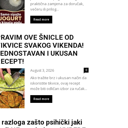
praktična zamjena za doručak,
večeru ili prilog...
Read more
RAVIM OVE ŠNICLE OD
IKVICE SVAKOG VIKENDA!
JEDNOSTAVAN I UKUSAN
ECEPT!
August 3, 2026
0
Ako tražite brz i ukusan način da
iskoristite tikvice, ovaj recept
može biti odličan izbor za ručak...
Read more
 razloga zašto psihički jaki