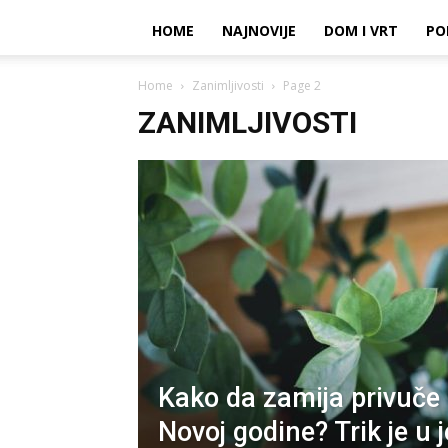
HOME
NAJNOVIJE
DOM I VRT
PO
Home
Zanimljivosti
Page 2
ZANIMLJIVOSTI
Kako da zamija privuče
Novoj godine? Trik je u 