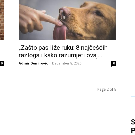
i
„Zašto pas liže ruku: 8 najčešćih
razloga i kako razumjeti ovaj...
Admir Demirovic
-
December 8, 2025
0
0
Page 2 of 9
P