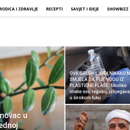
RODICA I ZDRAVLJE
RECEPTI
SAVJET I IDEJE
SHOWBIZZ
OVA GRUPA LJUDI NIKAKO N
SMJELA DA PIJE VODU IZ
PLASTIČNE FLAŠE: Ukoliko
imate ovu tegobu, izbjegava
u širokom luku
 novac u
jednoj