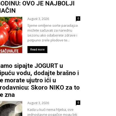
ODINU: OVO JE NAJBOLJI
NAČIN
August 3, 2026
0
Sjeme omiljene sorte paradajza
možete sačuvati za narednu
sezonu ako odaberete zdrave i
potpuno zrele plodove te...
Read more
amo sipajte JOGURT u
ipuću vodu, dodajte brašno i
e morate ujutro ići u
rodavnicu: Skoro NIKO za to
e zna
August 3, 2026
0
Kada u kući nema hljeba, ove
jednostavne pogačice mogu biti