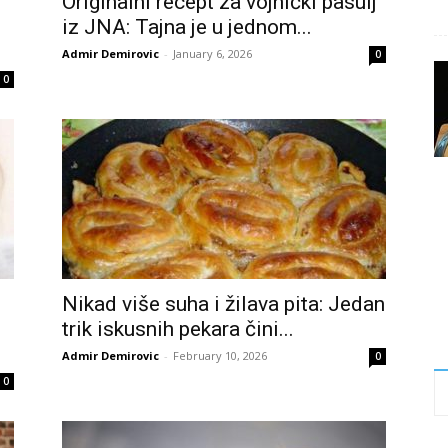
Originalni recept za vojnički pasulj
iz JNA: Tajna je u jednom...
Admir Demirovic
-
January 6, 2026
0
0
Nikad više suha i žilava pita: Jedan
trik iskusnih pekara čini...
Admir Demirovic
-
February 10, 2026
0
0