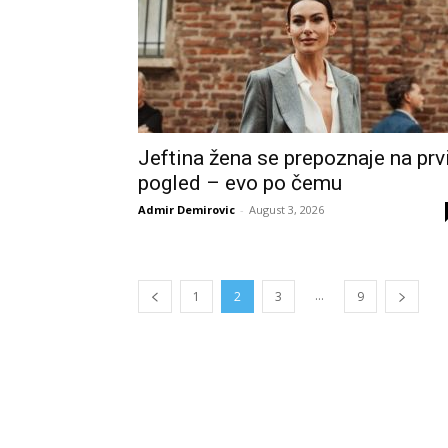
Jeftina žena se prepoznaje na prv
pogled – evo po čemu
Admir Demirovic
-
August 3, 2026
...
1
2
3
9