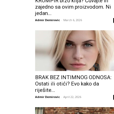
KROMPIR brzo klija? Čuvajte ih
zajedno sa ovim proizvodom. Ni
jedan...
Admir Demirovic
-
March 6, 2026
BRAK BEZ INTIMNOG ODNOSA:
Ostati ili otići? Evo kako da
riješite...
Admir Demirovic
-
April 22, 2026