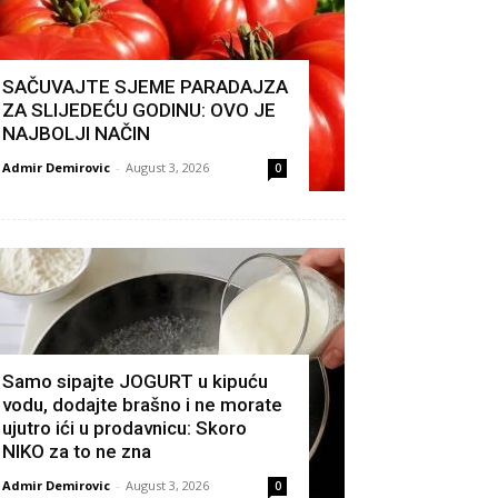
SAČUVAJTE SJEME PARADAJZA
ZA SLIJEDEĆU GODINU: OVO JE
NAJBOLJI NAČIN
Admir Demirovic
-
August 3, 2026
0
Samo sipajte JOGURT u kipuću
vodu, dodajte brašno i ne morate
ujutro ići u prodavnicu: Skoro
NIKO za to ne zna
Admir Demirovic
-
August 3, 2026
0