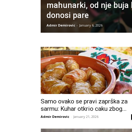
mahunarki, od nje buja b
donosi pare
Admir Demirovic
-
January 6, 2026
Samo ovako se pravi zaprška za
sarmu: Kuhar otkrio caku zbog...
Admir Demirovic
-
January 21, 2026