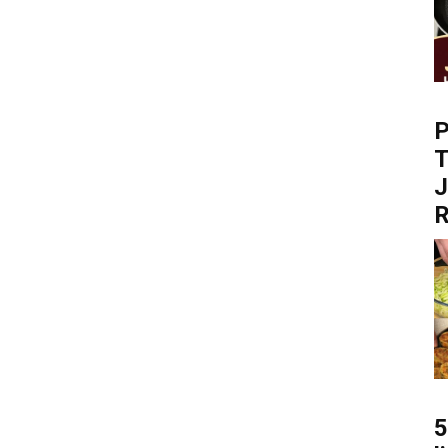
P
T
R
5