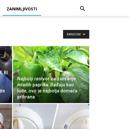
ZANIMLJIVOSTI
RANDOM
E BI
Najbolji rastvor za zalivanje
mladih paprika: Rađaju kao
jte
lude, ovo je najbolja domaća
prihrana