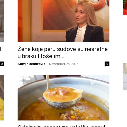
d
Žene koje peru sudove su nesretne
u braku I loše im...
Admir Demirovic
-
November 28, 2025
0
0