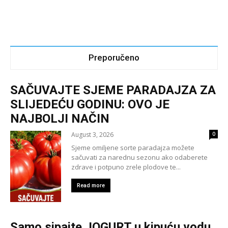
Preporučeno
SAČUVAJTE SJEME PARADAJZA ZA
SLIJEDEĆU GODINU: OVO JE
NAJBOLJI NAČIN
August 3, 2026
0
Sjeme omiljene sorte paradajza možete
sačuvati za narednu sezonu ako odaberete
zdrave i potpuno zrele plodove te...
Read more
Samo sipajte JOGURT u kipuću vodu,