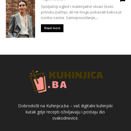
Spoljašnji izgled i materijalne stvari često
privuku pažnju, ali ne mogu pokazati kakva je
osoba zaista. Samopouzdanje,...
Read more
Dobrodošli na Kuhinjica.ba – vaš digitalni kuhinjski
kutak gdje recepti oživljavaju i postaju dio
svakodnevice.