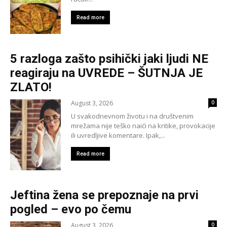
Read more
5 razloga zašto psihički jaki ljudi NE
reagiraju na UVREDE – ŠUTNJA JE
ZLATO!
August 3, 2026
0
U svakodnevnom životu i na društvenim
mrežama nije teško naići na kritike, provokacije
ili uvredljive komentare. Ipak,...
Read more
Jeftina žena se prepoznaje na prvi
pogled – evo po čemu
August 3, 2026
0