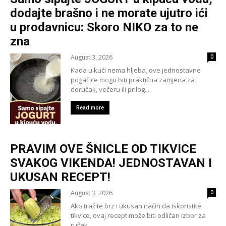
dodajte brašno i ne morate ujutro ići
u prodavnicu: Skoro NIKO za to ne
zna
August 3, 2026
0
Kada u kući nema hljeba, ove jednostavne
pogačice mogu biti praktična zamjena za
doručak, večeru ili prilog...
Read more
PRAVIM OVE ŠNICLE OD TIKVICE
SVAKOG VIKENDA! JEDNOSTAVAN I
UKUSAN RECEPT!
August 3, 2026
0
Ako tražite brz i ukusan način da iskoristite
tikvice, ovaj recept može biti odličan izbor za
ručak...